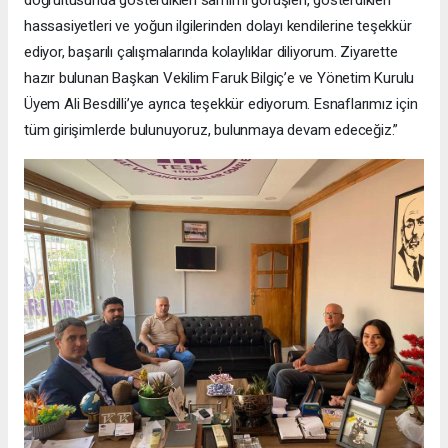
doğrultusunda gösterdikleri samimi görüşleri, gösterdikleri
hassasiyetleri ve yoğun ilgilerinden dolayı kendilerine teşekkür
ediyor, başarılı çalışmalarında kolaylıklar diliyorum. Ziyarette
hazır bulunan Başkan Vekilim Faruk Bilgiç’e ve Yönetim Kurulu
Üyem Ali Besdilli’ye ayrıca teşekkür ediyorum. Esnaflarımız için
tüm girişimlerde bulunuyoruz, bulunmaya devam edeceğiz.”