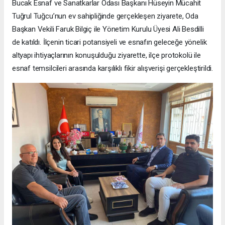
Bucak Esnaf ve Sanatkarlar Odası Başkanı Hüseyin Mücahit
Tuğrul Tuğcu’nun ev sahipliğinde gerçekleşen ziyarete, Oda
Başkan Vekili Faruk Bilgiç ile Yönetim Kurulu Üyesi Ali Besdilli
de katıldı. İlçenin ticari potansiyeli ve esnafın geleceğe yönelik
altyapı ihtiyaçlarının konuşulduğu ziyarette, ilçe protokolü ile
esnaf temsilcileri arasında karşılıklı fikir alışverişi gerçekleştirildi.