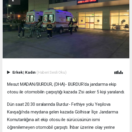
Erkek
|
Kadın
(Haberi Sesli Oku)
Mesut MADAN/BURDUR, (DHA)- BURDUR'da jandarma ekip
otosu ile otomobilin çarpıştığı kazada 2'si asker 5 kişi yaralandı.
Dün saat 20.30 sıralarında Burdur- Fethiye yolu Yeşilova
Kavşağı'nda meydana gelen kazada Gölhisar İlçe Jandarma
Komutanlığına ait ekip otosu ile sürücüsünün ismi
öğrenilemeyen otomobil çarpıştı. İhbar üzerine olay yerine