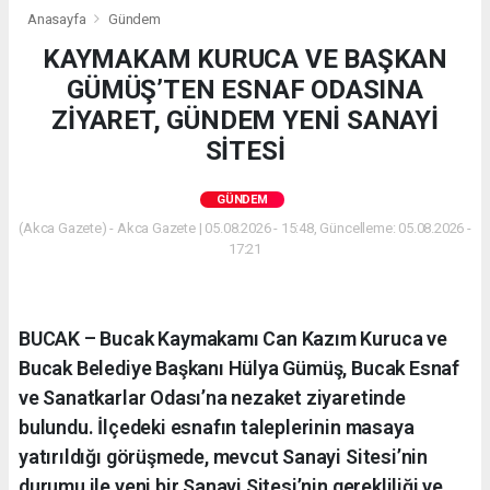
Anasayfa
Gündem
KAYMAKAM KURUCA VE BAŞKAN
GÜMÜŞ’TEN ESNAF ODASINA
ZİYARET, GÜNDEM YENİ SANAYİ
SİTESİ
GÜNDEM
(Akca Gazete) - Akca Gazete | 05.08.2026 - 15:48, Güncelleme: 05.08.2026 -
17:21
BUCAK – Bucak Kaymakamı Can Kazım Kuruca ve
Bucak Belediye Başkanı Hülya Gümüş, Bucak Esnaf
ve Sanatkarlar Odası’na nezaket ziyaretinde
bulundu. İlçedeki esnafın taleplerinin masaya
yatırıldığı görüşmede, mevcut Sanayi Sitesi’nin
durumu ile yeni bir Sanayi Sitesi’nin gerekliliği ve