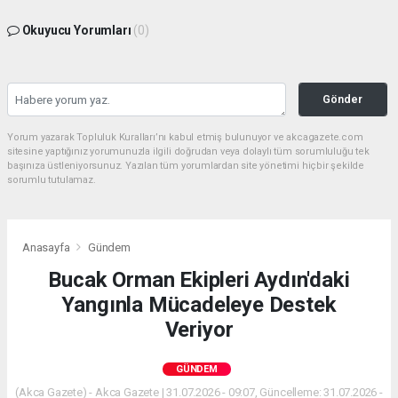
Okuyucu Yorumları
(0)
Gönder
Yorum yazarak Topluluk Kuralları’nı kabul etmiş bulunuyor ve akcagazete.com
sitesine yaptığınız yorumunuzla ilgili doğrudan veya dolaylı tüm sorumluluğu tek
başınıza üstleniyorsunuz. Yazılan tüm yorumlardan site yönetimi hiçbir şekilde
sorumlu tutulamaz.
Anasayfa
Gündem
Bucak Orman Ekipleri Aydın'daki
Yangınla Mücadeleye Destek
Veriyor
GÜNDEM
(Akca Gazete) - Akca Gazete | 31.07.2026 - 09:07, Güncelleme: 31.07.2026 -