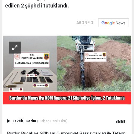
edilen 2 şüpheli tutuklandı.
ABONE OL
Erkek
|
Kadın
(Haberi Sesli Oku)
Burdur, Bucak ve Gölhisar Cumhuriyet Başsavcılıkları ile Tefenni