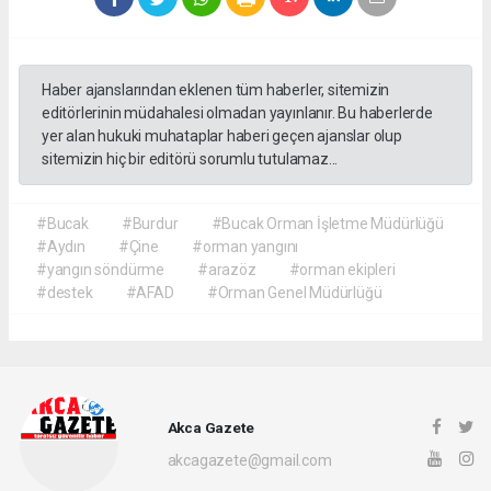
Haber ajanslarından eklenen tüm haberler, sitemizin
editörlerinin müdahalesi olmadan yayınlanır. Bu haberlerde
yer alan hukuki muhataplar haberi geçen ajanslar olup
sitemizin hiç bir editörü sorumlu tutulamaz...
#Bucak
#Burdur
#Bucak Orman İşletme Müdürlüğü
#Aydın
#Çine
#orman yangını
#yangın söndürme
#arazöz
#orman ekipleri
#destek
#AFAD
#Orman Genel Müdürlüğü
Akca Gazete
akcagazete@gmail.com