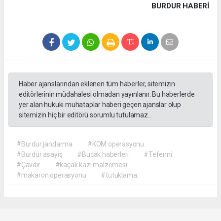
BURDUR HABERİ
Haber ajanslarından eklenen tüm haberler, sitemizin
editörlerinin müdahalesi olmadan yayınlanır. Bu haberlerde
yer alan hukuki muhataplar haberi geçen ajanslar olup
sitemizin hiç bir editörü sorumlu tutulamaz...
#Burdur jandarma
#KOM operasyonu
#Burdur asayiş
#Bucak haberleri
#Tefenni
#Çavdır
#kaçak kazı malzemesi
#makaron operasyonu
#tutuklama.