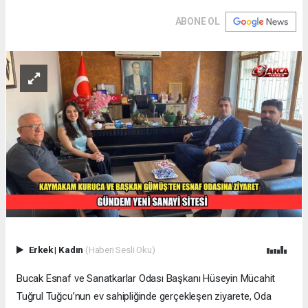
ABONE OL
Erkek
|
Kadın
(Haberi Sesli Oku)
Bucak Esnaf ve Sanatkarlar Odası Başkanı Hüseyin Mücahit
Tuğrul Tuğcu’nun ev sahipliğinde gerçekleşen ziyarete, Oda