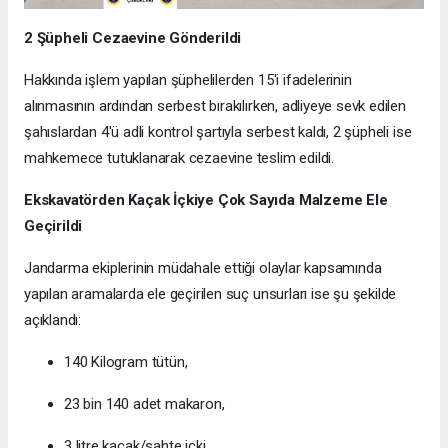
2 Şüpheli Cezaevine Gönderildi
Hakkında işlem yapılan şüphelilerden 15'i ifadelerinin
alınmasının ardından serbest bırakılırken, adliyeye sevk edilen
şahıslardan 4'ü adli kontrol şartıyla serbest kaldı, 2 şüpheli ise
mahkemece tutuklanarak cezaevine teslim edildi.
Ekskavatörden Kaçak İçkiye Çok Sayıda Malzeme Ele
Geçirildi
Jandarma ekiplerinin müdahale ettiği olaylar kapsamında
yapılan aramalarda ele geçirilen suç unsurları ise şu şekilde
açıklandı:
140 Kilogram tütün,
23 bin 140 adet makaron,
3 litre kaçak/sahte içki,