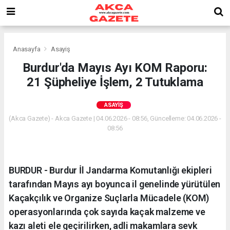
Anasayfa
Asayiş
Burdur'da Mayıs Ayı KOM Raporu:
21 Şüpheliye İşlem, 2 Tutuklama
ASAYIŞ
(Akca Gazete) - Akca Gazete | 04.06.2026 - 08:56, Güncelleme: 04.06.2026 -
08:56
BURDUR - Burdur İl Jandarma Komutanlığı ekipleri
tarafından Mayıs ayı boyunca il genelinde yürütülen
Kaçakçılık ve Organize Suçlarla Mücadele (KOM)
operasyonlarında çok sayıda kaçak malzeme ve
kazı aleti ele geçirilirken, adli makamlara sevk