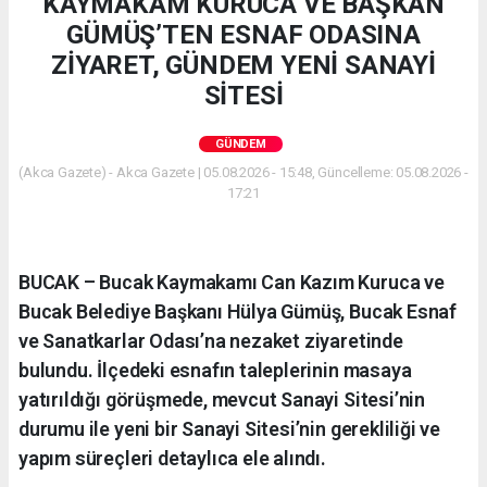
KAYMAKAM KURUCA VE BAŞKAN
GÜMÜŞ’TEN ESNAF ODASINA
ZİYARET, GÜNDEM YENİ SANAYİ
SİTESİ
GÜNDEM
(Akca Gazete) - Akca Gazete | 05.08.2026 - 15:48, Güncelleme: 05.08.2026 -
17:21
BUCAK – Bucak Kaymakamı Can Kazım Kuruca ve
Bucak Belediye Başkanı Hülya Gümüş, Bucak Esnaf
ve Sanatkarlar Odası’na nezaket ziyaretinde
bulundu. İlçedeki esnafın taleplerinin masaya
yatırıldığı görüşmede, mevcut Sanayi Sitesi’nin
durumu ile yeni bir Sanayi Sitesi’nin gerekliliği ve
yapım süreçleri detaylıca ele alındı.