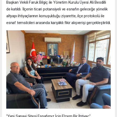
Başkan Vekili Faruk Bilgiç ile Yönetim Kurulu Üyesi Ali Besdilli
de katıldı. İlçenin ticari potansiyeli ve esnafın geleceğe yönelik
altyapı ihtiyaçlarının konuşulduğu ziyarette, ilçe protokolü ile
esnaf temsilcileri arasında karşılıklı fikir alışverişi gerçekleştirildi.
"Yeni Sanayi Sitesi Esnafımız İçin Elzem Bir İhtiyaç"