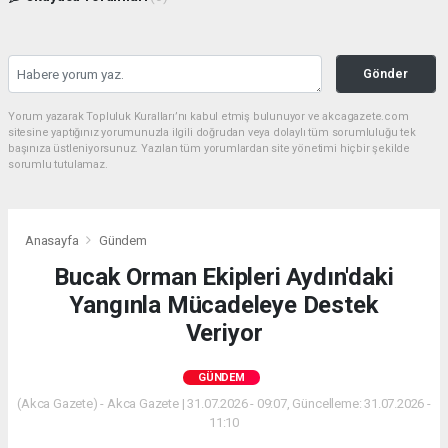
Gönder
Yorum yazarak Topluluk Kuralları’nı kabul etmiş bulunuyor ve akcagazete.com
sitesine yaptığınız yorumunuzla ilgili doğrudan veya dolaylı tüm sorumluluğu tek
başınıza üstleniyorsunuz. Yazılan tüm yorumlardan site yönetimi hiçbir şekilde
sorumlu tutulamaz.
Anasayfa
Gündem
Bucak Orman Ekipleri Aydın'daki
Yangınla Mücadeleye Destek
Veriyor
GÜNDEM
(Akca Gazete) - Akca Gazete | 31.07.2026 - 09:07, Güncelleme: 31.07.2026 -
11:10