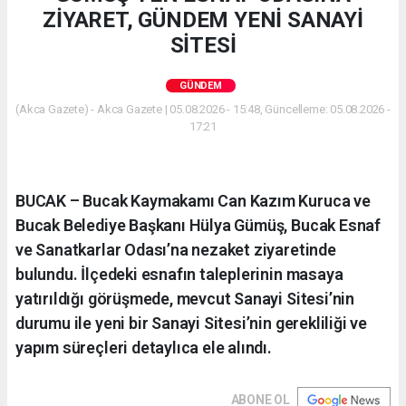
ZİYARET, GÜNDEM YENİ SANAYİ
SİTESİ
GÜNDEM
(Akca Gazete) - Akca Gazete | 05.08.2026 - 15:48, Güncelleme: 05.08.2026 -
17:21
BUCAK – Bucak Kaymakamı Can Kazım Kuruca ve
Bucak Belediye Başkanı Hülya Gümüş, Bucak Esnaf
ve Sanatkarlar Odası’na nezaket ziyaretinde
bulundu. İlçedeki esnafın taleplerinin masaya
yatırıldığı görüşmede, mevcut Sanayi Sitesi’nin
durumu ile yeni bir Sanayi Sitesi’nin gerekliliği ve
yapım süreçleri detaylıca ele alındı.
ABONE OL