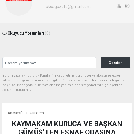
akcagazete@gmail.com
Okuyucu Yorumları
(0)
Gönder
Yorum yazarak Topluluk Kuralları’nı kabul etmiş bulunuyor ve akcagazete.com
sitesine yaptığınız yorumunuzla ilgili doğrudan veya dolaylı tüm sorumluluğu tek
başınıza üstleniyorsunuz. Yazılan tüm yorumlardan site yönetimi hiçbir şekilde
sorumlu tutulamaz.
Anasayfa
Gündem
KAYMAKAM KURUCA VE BAŞKAN
GÜMÜŞ’TEN ESNAF ODASINA