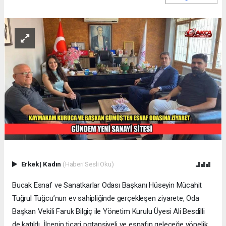
Erkek
|
Kadın
(Haberi Sesli Oku)
Bucak Esnaf ve Sanatkarlar Odası Başkanı Hüseyin Mücahit
Tuğrul Tuğcu’nun ev sahipliğinde gerçekleşen ziyarete, Oda
Başkan Vekili Faruk Bilgiç ile Yönetim Kurulu Üyesi Ali Besdilli
de katıldı. İlçenin ticari potansiyeli ve esnafın geleceğe yönelik