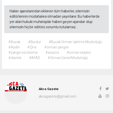
Haber ajanslarından eklenen tüm haberler, sitemizin
editörlerinin müdahalesi olmadan yayınlanır. Bu haberlerde
yer alan hukuki muhataplar haberi geçen ajanslar olup
sitemizin hiç bir editörü sorumlu tutulamaz...
#Bucak
#Burdur
#Bucak Orman İşletme Müdürlüğü
#Aydın
#Çine
#orman yangını
#yangın söndürme
#arazöz
#orman ekipleri
#destek
#AFAD
#Orman Genel Müdürlüğü
Akca Gazete
akcagazete@gmail.com