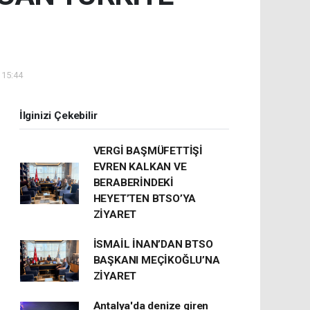
 15:44
İlginizi Çekebilir
VERGİ BAŞMÜFETTİŞİ
EVREN KALKAN VE
BERABERİNDEKİ
HEYET’TEN BTSO’YA
ZİYARET
İSMAİL İNAN’DAN BTSO
BAŞKANI MEÇİKOĞLU’NA
ZİYARET
Antalya'da denize giren