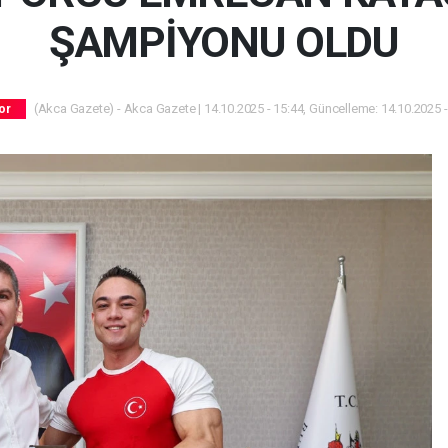
ŞAMPİYONU OLDU
(Akca Gazete) - Akca Gazete | 14.10.2025 - 15:44, Güncelleme: 14.10.2025 -
or