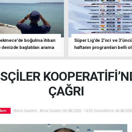
ekmece'de boğulma ihbarı
Süper Lig’de 2’nci ve 3’ünc
 denizde başlatılan arama
haftanın programları belli o
asına devam edildi
SÇİLER KOOPERATİFİ’N
ÇAĞRI
(Akca Gazete) - Akca Gazete | 06.08.2026 - 14:59, Güncelleme: 06.08.2026
dem