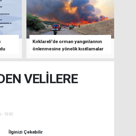
ü
Kırklareli'de orman yangınlarının
ldu
önlenmesine yönelik kısıtlamalar
getirildi
DEN VELİLERE
 - 15:32
İlginizi Çekebilir