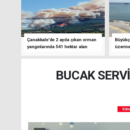
Çanakkale'de 2 ayda çıkan orman
Büyükç
yangınlarında 541 hektar alan
üzerine
zarar gördü
çalışm
BUCAK SERVİ
Gün