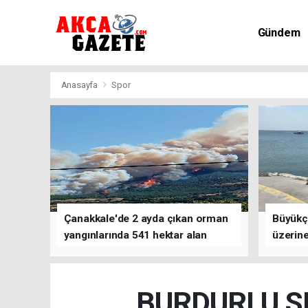
Gündem
Kültür-Sa
Anasayfa
Spor
Çanakkale'de 2 ayda çıkan orman
Büyükç
yangınlarında 541 hektar alan
üzerine
zarar gördü
çalışm
BURDURLU S