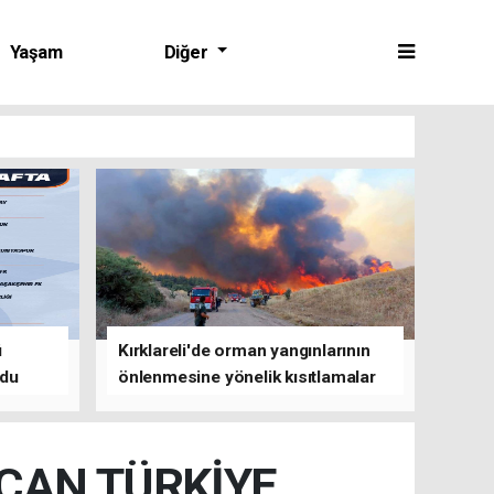
Yaşam
Diğer
ü
Kırklareli'de orman yangınlarının
ldu
önlenmesine yönelik kısıtlamalar
getirildi
CAN TÜRKİYE