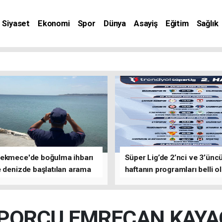
Siyaset
Ekonomi
Spor
Dünya
Asayiş
Eğitim
Sağlık
nat
ekmece'de boğulma ihbarı
Süper Lig’de 2’nci ve 3’ünc
 denizde başlatılan arama
haftanın programları belli o
asına devam edildi
PORCU EMRECAN KAYA