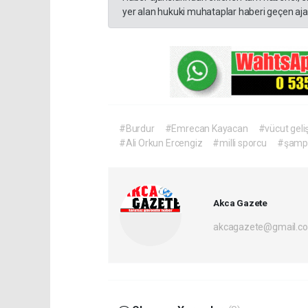
yer alan hukuki muhataplar haberi geçen ajan
#Burdur
#Emrecan Kayacan
#vücut geli
#Ali Orkun Ercengiz
#milli sporcu
#şampi
Akca Gazete
akcagazete@gmail.c