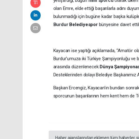
yetiştirdiği, bugün
milli sporcu
olarak ülkem
olan Emre, elde ettiği başarılarla adını duyu
bulunmadığı için bugüne kadar başka kulüple
Burdur
Belediyespor
bünyesine davet etti
Kayacan ise yaptığı açıklamada, “Amatör ol
Burdur’umuza iki Türkiye Şampiyonluğu ve b
arasında düzenlenecek
Dünya Şampiyonas
Desteklerinden dolayı Belediye Başkanımız A
Başkan Ercengiz, Kayacan’ın bundan sonrak
sporcunun başarılarının hem kent hem de Tür
Haber ajanslarından eklenen tüm haberler, s