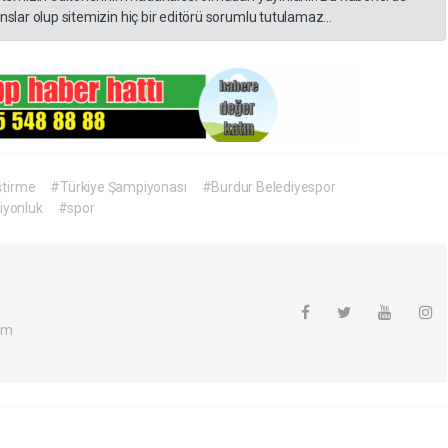
slar olup sitemizin hiç bir editörü sorumlu tutulamaz...
ştirme
#Türkiye Şampiyonası
#Burdur Belediyespor
yonluk
#spor
om