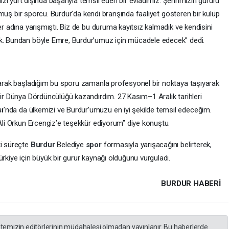
izi yurt dışında başarıyla temsil eden bir evladımız. Şehrimizin gururu
rmuş bir sporcu. Burdur’da kendi branşında faaliyet gösteren bir kulüp
r adına yarışmıştı. Biz de bu duruma kayıtsız kalmadık ve kendisini
k. Bundan böyle Emre, Burdur’umuz için mücadele edecek” dedi.
arak başladığım bu sporu zamanla profesyonel bir noktaya taşıyarak
ir Dünya Dördüncülüğü kazandırdım. 27 Kasım–1 Aralık tarihleri
ı
’nda da ülkemizi ve Burdur’umuzu en iyi şekilde temsil edeceğim.
li Orkun Ercengiz’e teşekkür ediyorum” diye konuştu.
i süreçte
Burdur
Belediye
spor
formasıyla yarışacağını belirterek,
kiye için büyük bir gurur kaynağı olduğunu vurguladı.
BURDUR HABERİ
itemizin editörlerinin müdahalesi olmadan yayınlanır. Bu haberlerde