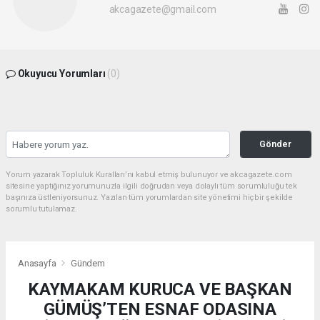
akcagazete@gmail.com
Okuyucu Yorumları
(0)
Gönder
Yorum yazarak Topluluk Kuralları’nı kabul etmiş bulunuyor ve akcagazete.com
sitesine yaptığınız yorumunuzla ilgili doğrudan veya dolaylı tüm sorumluluğu tek
başınıza üstleniyorsunuz. Yazılan tüm yorumlardan site yönetimi hiçbir şekilde
sorumlu tutulamaz.
Anasayfa
Gündem
KAYMAKAM KURUCA VE BAŞKAN
GÜMÜŞ’TEN ESNAF ODASINA