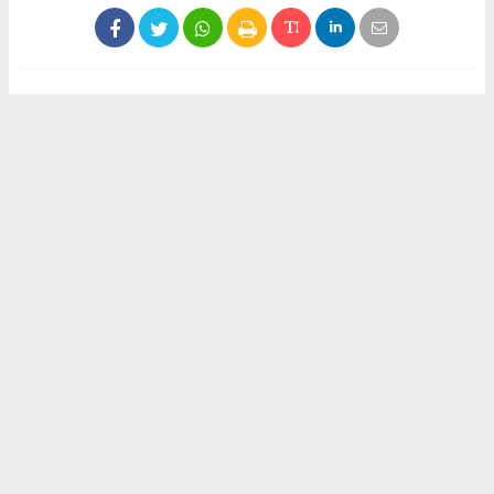
Haber ajanslarından eklenen tüm haberler, sitemizin
editörlerinin müdahalesi olmadan yayınlanır. Bu haberlerde
yer alan hukuki muhataplar haberi geçen ajanslar olup
sitemizin hiç bir editörü sorumlu tutulamaz...
Akca Gazete
akcagazete@gmail.com
Okuyucu Yorumları
(0)