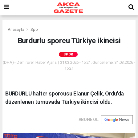
Anasayfa
Spor
Burdurlu sporcu Türkiye ikincisi
SPOR
(DHA) - Demirören Haber Ajansı | 31.03.2026 - 15:21, Güncelleme: 31.03.2026 -
15:21
BURDURLU halter sporcusu Elanur Çelik, Ordu'da
düzenlenen turnuvada Türkiye ikincisi oldu.
ABONE OL