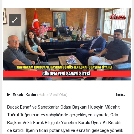
Erkek
|
Kadın
(Haberi Sesli Oku)
Bucak Esnaf ve Sanatkarlar Odası Başkanı Hüseyin Mücahit
Tuğrul Tuğcu’nun ev sahipliğinde gerçekleşen ziyarete, Oda
Başkan Vekili Faruk Bilgiç ile Yönetim Kurulu Üyesi Ali Besdilli
de katıldı. İlçenin ticari potansiyeli ve esnafın geleceğe yönelik