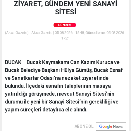
ZİYARET, GÜNDEM YENİ SANAYİ
SİTESİ
GÜNDEM
(Akca Gazete) - Akca Gazete | 05.08.2026 - 15:48, Güncelleme: 05.08.2026 -
17:21
BUCAK – Bucak Kaymakamı Can Kazım Kuruca ve
Bucak Belediye Başkanı Hülya Gümüş, Bucak Esnaf
ve Sanatkarlar Odası’na nezaket ziyaretinde
bulundu. İlçedeki esnafın taleplerinin masaya
yatırıldığı görüşmede, mevcut Sanayi Sitesi’nin
durumu ile yeni bir Sanayi Sitesi’nin gerekliliği ve
yapım süreçleri detaylıca ele alındı.
ABONE OL