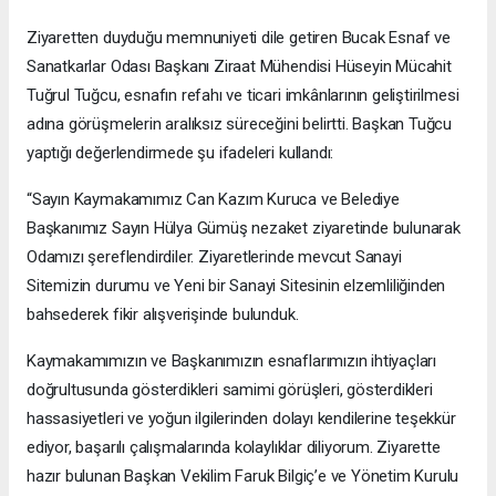
Ziyaretten duyduğu memnuniyeti dile getiren Bucak Esnaf ve
Sanatkarlar Odası Başkanı Ziraat Mühendisi Hüseyin Mücahit
Tuğrul Tuğcu, esnafın refahı ve ticari imkânlarının geliştirilmesi
adına görüşmelerin aralıksız süreceğini belirtti. Başkan Tuğcu
yaptığı değerlendirmede şu ifadeleri kullandı:
“Sayın Kaymakamımız Can Kazım Kuruca ve Belediye
Başkanımız Sayın Hülya Gümüş nezaket ziyaretinde bulunarak
Odamızı şereflendirdiler. Ziyaretlerinde mevcut Sanayi
Sitemizin durumu ve Yeni bir Sanayi Sitesinin elzemliliğinden
bahsederek fikir alışverişinde bulunduk.
Kaymakamımızın ve Başkanımızın esnaflarımızın ihtiyaçları
doğrultusunda gösterdikleri samimi görüşleri, gösterdikleri
hassasiyetleri ve yoğun ilgilerinden dolayı kendilerine teşekkür
ediyor, başarılı çalışmalarında kolaylıklar diliyorum. Ziyarette
hazır bulunan Başkan Vekilim Faruk Bilgiç’e ve Yönetim Kurulu