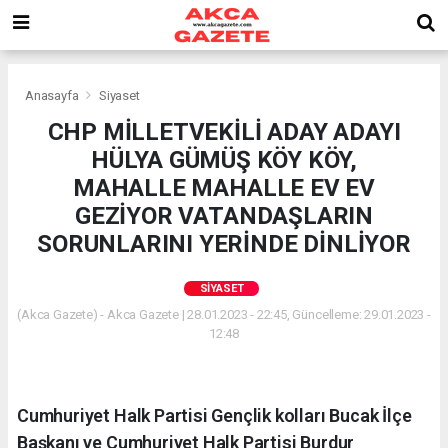
Anasayfa
Siyaset
CHP MİLLETVEKİLİ ADAY ADAYI
HÜLYA GÜMÜŞ KÖY KÖY,
MAHALLE MAHALLE EV EV
GEZİYOR VATANDAŞLARIN
SORUNLARINI YERİNDE DİNLİYOR
SIYASET
(Akca Gazete) - Akca Gazete | 28.01.2023 - 22:45, Güncelleme: 29.01.2023 -
12:48
Cumhuriyet Halk Partisi Gençlik kolları Bucak İlçe
Başkanı ve Cumhuriyet Halk Partisi Burdur