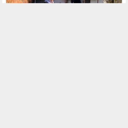
Halim Akca
akcagazete@gmail.com