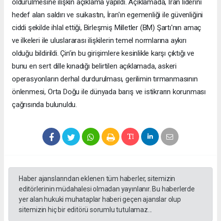
öldürülmesine ilişkin açıklama yapıldı. Açıklamada, İran liderini
hedef alan saldırı ve suikastın, İran'ın egemenliği ile güvenliğini
ciddi şekilde ihlal ettiği, Birleşmiş Milletler (BM) Şartı'nın amaç
ve ilkeleri ile uluslararası ilişkilerin temel normlarına aykırı
olduğu bildirildi. Çin’in bu girişimlere kesinlikle karşı çıktığı ve
bunu en sert dille kınadığı belirtilen açıklamada, askeri
operasyonların derhal durdurulması, gerilimin tırmanmasının
önlenmesi, Orta Doğu ile dünyada barış ve istikrarın korunması
çağrısında bulunuldu.
Haber ajanslarından eklenen tüm haberler, sitemizin
editörlerinin müdahalesi olmadan yayınlanır. Bu haberlerde
yer alan hukuki muhataplar haberi geçen ajanslar olup
sitemizin hiç bir editörü sorumlu tutulamaz...