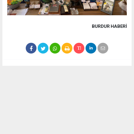
BURDUR HABERİ
Haber ajanslarından eklenen tüm haberler, sitemizin
editörlerinin müdahalesi olmadan yayınlanır. Bu haberlerde
yer alan hukuki muhataplar haberi geçen ajanslar olup
sitemizin hiç bir editörü sorumlu tutulamaz...