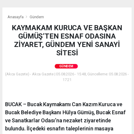
Anasayfa
Gündem
KAYMAKAM KURUCA VE BAŞKAN
GÜMÜŞ’TEN ESNAF ODASINA
ZİYARET, GÜNDEM YENİ SANAYİ
SİTESİ
GÜNDEM
(Akca Gazete) - Akca Gazete | 05.08.2026 - 15:48, Güncelleme: 05.08.2026 -
17:21
BUCAK – Bucak Kaymakamı Can Kazım Kuruca ve
Bucak Belediye Başkanı Hülya Gümüş, Bucak Esnaf
ve Sanatkarlar Odası’na nezaket ziyaretinde
bulundu. İlçedeki esnafın taleplerinin masaya