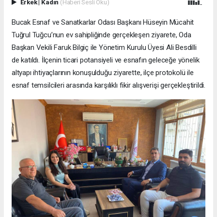
Erkek
|
Kadın
(Haberi Sesli Oku)
Bucak Esnaf ve Sanatkarlar Odası Başkanı Hüseyin Mücahit
Tuğrul Tuğcu’nun ev sahipliğinde gerçekleşen ziyarete, Oda
Başkan Vekili Faruk Bilgiç ile Yönetim Kurulu Üyesi Ali Besdilli
de katıldı. İlçenin ticari potansiyeli ve esnafın geleceğe yönelik
altyapı ihtiyaçlarının konuşulduğu ziyarette, ilçe protokolü ile
esnaf temsilcileri arasında karşılıklı fikir alışverişi gerçekleştirildi.