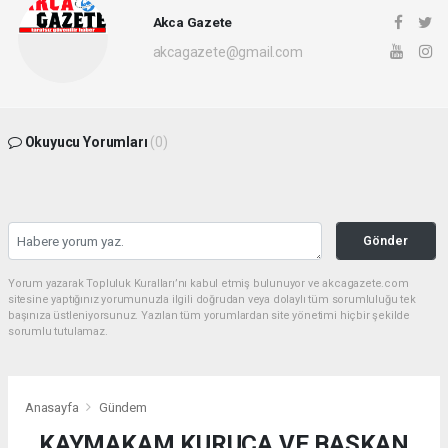
Akca Gazete
akcagazete@gmail.com
Okuyucu Yorumları
(0)
Gönder
Yorum yazarak Topluluk Kuralları’nı kabul etmiş bulunuyor ve akcagazete.com
sitesine yaptığınız yorumunuzla ilgili doğrudan veya dolaylı tüm sorumluluğu tek
başınıza üstleniyorsunuz. Yazılan tüm yorumlardan site yönetimi hiçbir şekilde
sorumlu tutulamaz.
Anasayfa
Gündem
KAYMAKAM KURUCA VE BAŞKAN