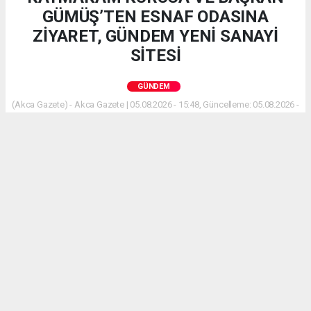
GÜMÜŞ’TEN ESNAF ODASINA
ZİYARET, GÜNDEM YENİ SANAYİ
SİTESİ
GÜNDEM
(Akca Gazete) - Akca Gazete | 05.08.2026 - 15:48, Güncelleme: 05.08.2026 -
17:21
BUCAK – Bucak Kaymakamı Can Kazım Kuruca ve
Bucak Belediye Başkanı Hülya Gümüş, Bucak Esnaf
ve Sanatkarlar Odası’na nezaket ziyaretinde
bulundu. İlçedeki esnafın taleplerinin masaya
yatırıldığı görüşmede, mevcut Sanayi Sitesi’nin
durumu ile yeni bir Sanayi Sitesi’nin gerekliliği ve
yapım süreçleri detaylıca ele alındı.