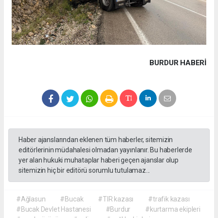
BURDUR HABERİ
Haber ajanslarından eklenen tüm haberler, sitemizin
editörlerinin müdahalesi olmadan yayınlanır. Bu haberlerde
yer alan hukuki muhataplar haberi geçen ajanslar olup
sitemizin hiç bir editörü sorumlu tutulamaz...
#Ağlasun
#Bucak
#TIR kazası
#trafik kazası
#Bucak Devlet Hastanesi
#Burdur
#kurtarma ekipleri