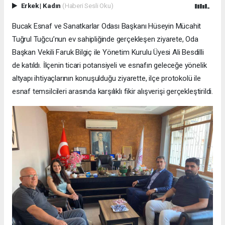
Erkek
|
Kadın
(Haberi Sesli Oku)
Bucak Esnaf ve Sanatkarlar Odası Başkanı Hüseyin Mücahit
Tuğrul Tuğcu’nun ev sahipliğinde gerçekleşen ziyarete, Oda
Başkan Vekili Faruk Bilgiç ile Yönetim Kurulu Üyesi Ali Besdilli
de katıldı. İlçenin ticari potansiyeli ve esnafın geleceğe yönelik
altyapı ihtiyaçlarının konuşulduğu ziyarette, ilçe protokolü ile
esnaf temsilcileri arasında karşılıklı fikir alışverişi gerçekleştirildi.