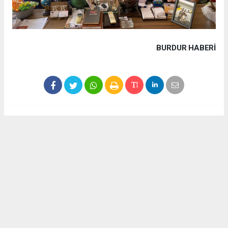
BURDUR HABERİ
Haber ajanslarından eklenen tüm haberler, sitemizin
editörlerinin müdahalesi olmadan yayınlanır. Bu haberlerde
yer alan hukuki muhataplar haberi geçen ajanslar olup
sitemizin hiç bir editörü sorumlu tutulamaz...