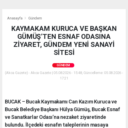
Anasayfa
Gündem
KAYMAKAM KURUCA VE BAŞKAN
GÜMÜŞ’TEN ESNAF ODASINA
ZİYARET, GÜNDEM YENİ SANAYİ
SİTESİ
GÜNDEM
(Akca Gazete) - Akca Gazete | 05.08.2026 - 15:48, Güncelleme: 05.08.2026 -
17:21
BUCAK – Bucak Kaymakamı Can Kazım Kuruca ve
Bucak Belediye Başkanı Hülya Gümüş, Bucak Esnaf
ve Sanatkarlar Odası’na nezaket ziyaretinde
bulundu. İlçedeki esnafın taleplerinin masaya