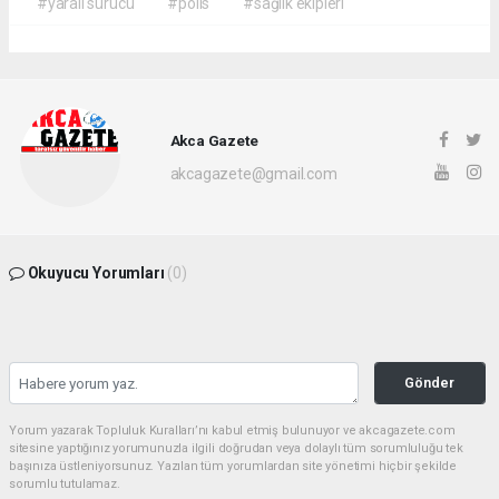
#yaralı sürücü
#polis
#sağlık ekipleri
Akca Gazete
akcagazete@gmail.com
Okuyucu Yorumları
(0)
Gönder
Yorum yazarak Topluluk Kuralları’nı kabul etmiş bulunuyor ve akcagazete.com
sitesine yaptığınız yorumunuzla ilgili doğrudan veya dolaylı tüm sorumluluğu tek
başınıza üstleniyorsunuz. Yazılan tüm yorumlardan site yönetimi hiçbir şekilde
sorumlu tutulamaz.