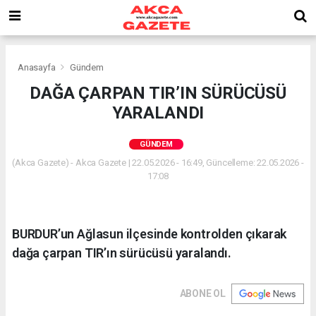
Anasayfa
Gündem
DAĞA ÇARPAN TIR’IN SÜRÜCÜSÜ
YARALANDI
GÜNDEM
(Akca Gazete) - Akca Gazete | 22.05.2026 - 16:49, Güncelleme: 22.05.2026 -
17:08
BURDUR’un Ağlasun ilçesinde kontrolden çıkarak
dağa çarpan TIR’ın sürücüsü yaralandı.
ABONE OL