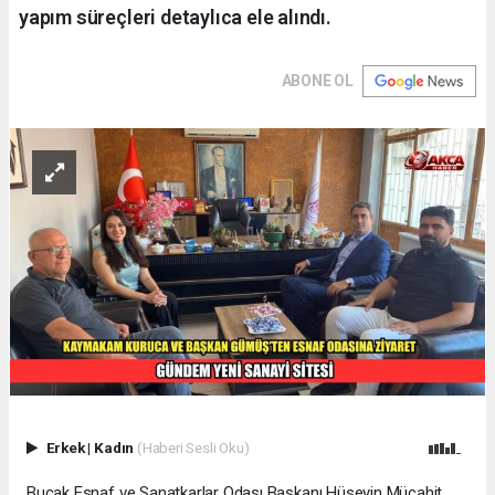
yapım süreçleri detaylıca ele alındı.
ABONE OL
Erkek
|
Kadın
(Haberi Sesli Oku)
Bucak Esnaf ve Sanatkarlar Odası Başkanı Hüseyin Mücahit