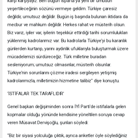
karşı karşıyayız. Ben bugün Isparta'ya yeni bir umudun
yeşertileceğinin sözünü vermeye geldim. Türkiye çaresiz
değildir, umutsuz değildir. Bugün iş başında bulunan iktidara da
mecbur ve mahkum değildir. Herkes rahat ve müsterih olsun.
Biz varız, iyiler var, iyilerin teşekkür ettirdiği tarihi sorumlulukları
yüklenmiş kadrolarımız var. Bu kadrolarla Türkiye'yi bu karanlık
günlerden kurtarıp, yarını aydınlık ufuklarıyla buluşturmak üzere
mücadelemizi sürdüreceğiz. Türk milletine buradan
sesleniyorum; umutsuz olmasınlar, müsterih olsunlar.
Türkiye'nin sorunlarını çözme iradesi sergileyen yetişmiş
kadrolarımızla, milletimizin hizmetine talibiz" diye konuştu.
'İSTİFALAR TEK TARAFLIDIR'
Genel başkan değişiminden sonra İYİ Parti'de istifalarla gelen
kopmalar olduğu yönünde kendisine yöneltilen soruya cevap
veren Müsavat Dervişoğlu, şunları söyledi:
"Biz bir siyasi yolculuğa çıktık, ayrıca anketler öyle söylediğiniz