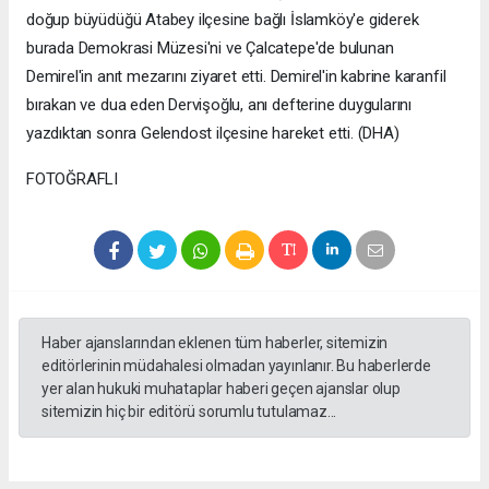
doğup büyüdüğü Atabey ilçesine bağlı İslamköy'e giderek
burada Demokrasi Müzesi'ni ve Çalcatepe'de bulunan
Demirel'in anıt mezarını ziyaret etti. Demirel'in kabrine karanfil
bırakan ve dua eden Dervişoğlu, anı defterine duygularını
yazdıktan sonra Gelendost ilçesine hareket etti. (DHA)
FOTOĞRAFLI
Haber ajanslarından eklenen tüm haberler, sitemizin
editörlerinin müdahalesi olmadan yayınlanır. Bu haberlerde
yer alan hukuki muhataplar haberi geçen ajanslar olup
sitemizin hiç bir editörü sorumlu tutulamaz...