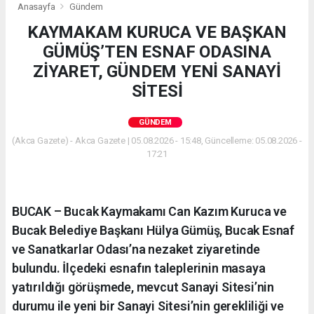
Anasayfa
Gündem
KAYMAKAM KURUCA VE BAŞKAN
GÜMÜŞ’TEN ESNAF ODASINA
ZİYARET, GÜNDEM YENİ SANAYİ
SİTESİ
GÜNDEM
(Akca Gazete) - Akca Gazete | 05.08.2026 - 15:48, Güncelleme: 05.08.2026 -
17:21
BUCAK – Bucak Kaymakamı Can Kazım Kuruca ve
Bucak Belediye Başkanı Hülya Gümüş, Bucak Esnaf
ve Sanatkarlar Odası’na nezaket ziyaretinde
bulundu. İlçedeki esnafın taleplerinin masaya
yatırıldığı görüşmede, mevcut Sanayi Sitesi’nin
durumu ile yeni bir Sanayi Sitesi’nin gerekliliği ve