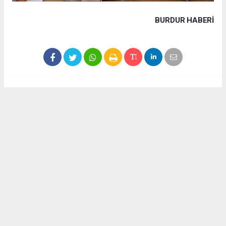
BURDUR HABERİ
Haber ajanslarından eklenen tüm haberler, sitemizin
editörlerinin müdahalesi olmadan yayınlanır. Bu haberlerde
yer alan hukuki muhataplar haberi geçen ajanslar olup
sitemizin hiç bir editörü sorumlu tutulamaz...
Akca Gazete
akcagazete@gmail.com