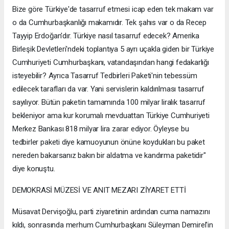
Bize göre Türkiye'de tasarruf etmesi icap eden tek makam var
o da Cumhurbaşkanlığı makamıdır. Tek şahıs var o da Recep
Tayyip Erdoğan'dır. Türkiye nasıl tasarruf edecek? Amerika
Birleşik Devletleri'ndeki toplantıya 5 ayrı uçakla giden bir Türkiye
Cumhuriyeti Cumhurbaşkanı, vatandaşından hangi fedakarlığı
isteyebilir? Ayrıca Tasarruf Tedbirleri Paketi'nin tebessüm
edilecek tarafları da var. Yani servislerin kaldırılması tasarruf
sayılıyor. Bütün paketin tamamında 100 milyar liralık tasarruf
bekleniyor ama kur korumalı mevduattan Türkiye Cumhuriyeti
Merkez Bankası 818 milyar lira zarar ediyor. Öyleyse bu
tedbirler paketi diye kamuoyunun önüne koydukları bu paket
nereden bakarsanız bakın bir aldatma ve kandırma paketidir"
diye konuştu.
DEMOKRASİ MÜZESİ VE ANIT MEZARI ZİYARET ETTİ
Müsavat Dervişoğlu, parti ziyaretinin ardından cuma namazını
kıldı, sonrasında merhum Cumhurbaşkanı Süleyman Demirel'in