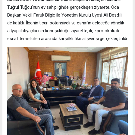
Tuğrul Tuğcu’nun ev sahipliğinde gerçekleşen ziyarete, Oda
Başkan Vekili Faruk Bilgiç ile Yönetim Kurulu Üyesi Ali Besdilli
de katıldı. İlçenin ticari potansiyeli ve esnafın geleceğe yönelik
altyapı ihtiyaçlarının konuşulduğu ziyarette, ilçe protokolü ile
esnaf temsilcileri arasında karşılıklı fikir alışverişi gerçekleştirildi.