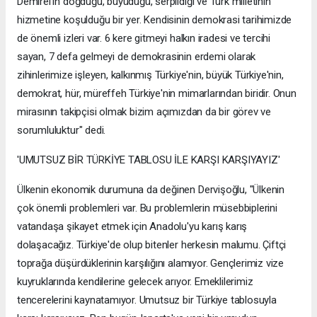
Demirel'in doğduğu, büyüdüğü, serpildiği ve Türk milletinin
hizmetine koşulduğu bir yer. Kendisinin demokrasi tarihimizde
de önemli izleri var. 6 kere gitmeyi halkın iradesi ve tercihi
sayan, 7 defa gelmeyi de demokrasinin erdemi olarak
zihinlerimize işleyen, kalkınmış Türkiye'nin, büyük Türkiye'nin,
demokrat, hür, müreffeh Türkiye'nin mimarlarından biridir. Onun
mirasının takipçisi olmak bizim açımızdan da bir görev ve
sorumluluktur" dedi.
'UMUTSUZ BİR TÜRKİYE TABLOSU İLE KARŞI KARŞIYAYIZ'
Ülkenin ekonomik durumuna da değinen Dervişoğlu, "Ülkenin
çok önemli problemleri var. Bu problemlerin müsebbiplerini
vatandaşa şikayet etmek için Anadolu'yu karış karış
dolaşacağız. Türkiye'de olup bitenler herkesin malumu. Çiftçi
toprağa düşürdüklerinin karşılığını alamıyor. Gençlerimiz vize
kuyruklarında kendilerine gelecek arıyor. Emeklilerimiz
tencerelerini kaynatamıyor. Umutsuz bir Türkiye tablosuyla