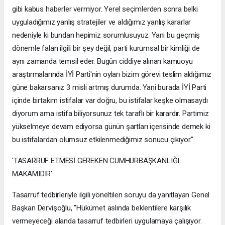
gibi kabus haberler vermiyor. Yerel seçimlerden sonra belki
uyguladığımız yanlış stratejiler ve aldığımız yanlış kararlar
nedeniyle ki bundan hepimiz sorumlusuyuz. Yani bu geçmiş
dönemle falan ilgili bir şey değil, parti kurumsal bir kimliği de
aynı zamanda temsil eder. Bugün ciddiye alınan kamuoyu
araştırmalarında İYİ Parti'nin oyları bizim görevi teslim aldığımız
güne bakarsanız 3 misli artmış durumda. Yani burada İYİ Parti
içinde birtakım istifalar var doğru, bu istifalar keşke olmasaydı
diyorum ama istifa biliyorsunuz tek taraflı bir karardır. Partimiz
yükselmeye devam ediyorsa günün şartları içerisinde demek ki
bu istifalardan olumsuz etkilenmediğimiz sonucu çıkıyor."
'TASARRUF ETMESİ GEREKEN CUMHURBAŞKANLIĞI
MAKAMIDIR'
Tasarruf tedbirleriyle ilgili yöneltilen soruyu da yanıtlayan Genel
Başkan Dervişoğlu, "Hükümet aslında beklentilere karşılık
vermeyeceği alanda tasarruf tedbirleri uygulamaya çalışıyor.