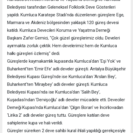
Belediyesi tarafından Geleneksel Folklorik Deve Gösterileri
yapıldı. Kumluca Karatepe Stadı'nda düzenlenen güreşlere Ege,
Marmara ve Akdeniz bölgesinden yaklaşık 120 güreş devesi
katıldı. Kumluca Devecileri Koruma ve Yaşatma Derneği
Başkanı Zafer Gemici, "Çok güzel güreşlerimiz oldu. Develeri
ayırmakta zorluk çektik. Hem develerimiz hem de Kumluca
halkı güreşleri özlemiş" dedi.
Güreşlerde kaymakamlık kupasında Kumluca'dan 'Eşi Yok' ve
Buharkent'ten 'Emir Efe' adlı develer güreşti. Antalya Büyükşehir
Belediyesi Kupası Güreşi'nde ise Kumluca'dan 'Arslan Bey',
Buharkent'ten 'Miraybey' adlı develer güreşti. Kumluca
Belediyesi Kupası'nda ise Kumluca'dan 'Salih Bey',
Kuşadası'ndan 'Dervişoğlu' adlı develer mücadele etti. Deveciler
Derneği Kupası'nda Kumluca'dan 'Çılgın Boran' ve İncirliovadan
'Lirika 2' adlı develer güreş tuttu. Güreşlere katılan deve
sahiplerine kupa ve halı verildi.
Güreşler sürerken 2 deve sahibi kural ihlali yapıldığı gerekçesiyle