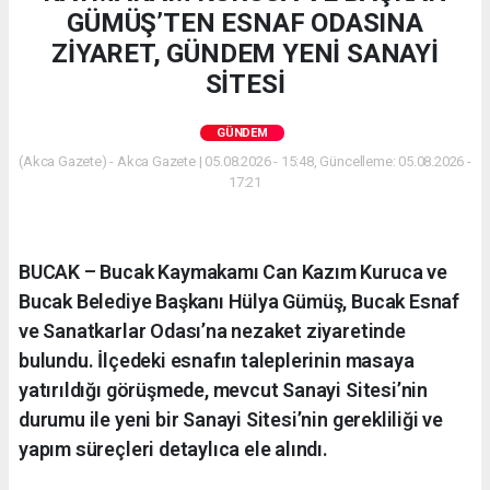
GÜMÜŞ’TEN ESNAF ODASINA
ZİYARET, GÜNDEM YENİ SANAYİ
SİTESİ
GÜNDEM
(Akca Gazete) - Akca Gazete | 05.08.2026 - 15:48, Güncelleme: 05.08.2026 -
17:21
BUCAK – Bucak Kaymakamı Can Kazım Kuruca ve
Bucak Belediye Başkanı Hülya Gümüş, Bucak Esnaf
ve Sanatkarlar Odası’na nezaket ziyaretinde
bulundu. İlçedeki esnafın taleplerinin masaya
yatırıldığı görüşmede, mevcut Sanayi Sitesi’nin
durumu ile yeni bir Sanayi Sitesi’nin gerekliliği ve
yapım süreçleri detaylıca ele alındı.