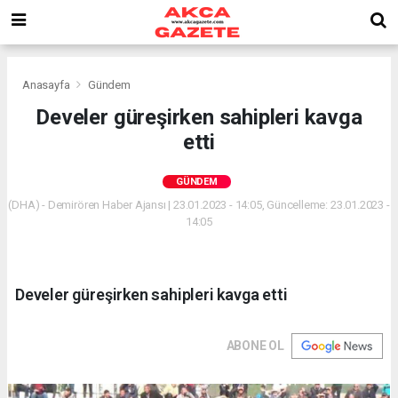
Anasayfa
Gündem
Develer güreşirken sahipleri kavga
etti
GÜNDEM
(DHA) - Demirören Haber Ajansı | 23.01.2023 - 14:05, Güncelleme: 23.01.2023 -
14:05
Develer güreşirken sahipleri kavga etti
ABONE OL