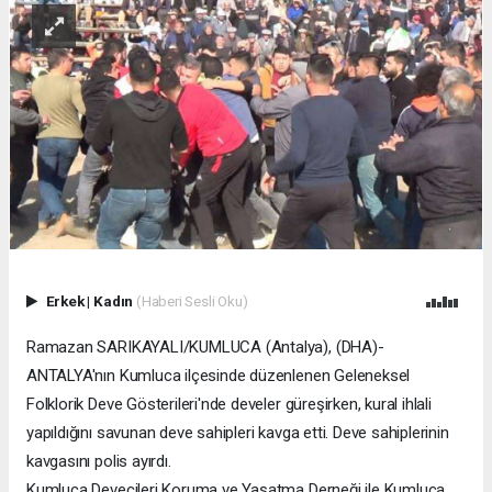
Erkek
|
Kadın
(Haberi Sesli Oku)
Ramazan SARIKAYALI/KUMLUCA (Antalya), (DHA)-
ANTALYA'nın Kumluca ilçesinde düzenlenen Geleneksel
Folklorik Deve Gösterileri'nde develer güreşirken, kural ihlali
yapıldığını savunan deve sahipleri kavga etti. Deve sahiplerinin
kavgasını polis ayırdı.
Kumluca Devecileri Koruma ve Yaşatma Derneği ile Kumluca