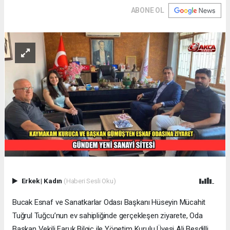
ABONE OL
Erkek
|
Kadın
(Haberi Sesli Oku)
Bucak Esnaf ve Sanatkarlar Odası Başkanı Hüseyin Mücahit
Tuğrul Tuğcu’nun ev sahipliğinde gerçekleşen ziyarete, Oda
Başkan Vekili Faruk Bilgiç ile Yönetim Kurulu Üyesi Ali Besdilli