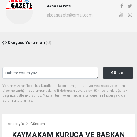
Akca Gazete
akcagazete@gmail.com
Okuyucu Yorumları
(0)
Gönder
Yorum yazarak Topluluk Kuralları’nı kabul etmiş bulunuyor ve akcagazete.com
sitesine yaptığınız yorumunuzla ilgili doğrudan veya dolaylı tüm sorumluluğu tek
başınıza üstleniyorsunuz. Yazılan tüm yorumlardan site yönetimi hiçbir şekilde
sorumlu tutulamaz.
Anasayfa
Gündem
KAYMAKAM KURUCA VE BAŞKAN