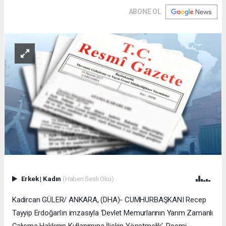
ABONE OL
Erkek
|
Kadın
(Haberi Sesli Oku)
Kadircan GÜLER/ ANKARA, (DHA)- CUMHURBAŞKANI Recep
Tayyip Erdoğan’ın imzasıyla ‘Devlet Memurlarının Yarım Zamanlı
Çalışma Hakkının Kullanımına İlişkin Yönetmelik’, Resmi