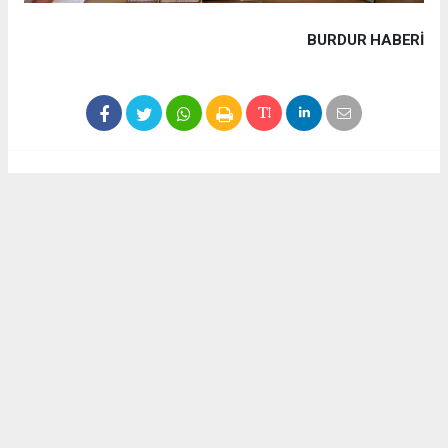
BURDUR HABERİ
Haber ajanslarından eklenen tüm haberler, sitemizin
editörlerinin müdahalesi olmadan yayınlanır. Bu haberlerde
yer alan hukuki muhataplar haberi geçen ajanslar olup
sitemizin hiç bir editörü sorumlu tutulamaz...
Akca Gazete
akcagazete@gmail.com