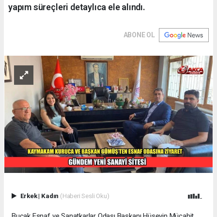
yapım süreçleri detaylıca ele alındı.
ABONE OL
Erkek
|
Kadın
(Haberi Sesli Oku)
Bucak Esnaf ve Sanatkarlar Odası Başkanı Hüseyin Mücahit