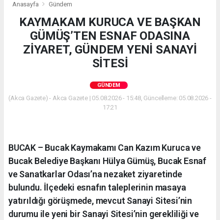
Anasayfa
Gündem
KAYMAKAM KURUCA VE BAŞKAN
GÜMÜŞ’TEN ESNAF ODASINA
ZİYARET, GÜNDEM YENİ SANAYİ
SİTESİ
GÜNDEM
(Akca Gazete) - Akca Gazete | 05.08.2026 - 15:48, Güncelleme: 05.08.2026 -
17:21
BUCAK – Bucak Kaymakamı Can Kazım Kuruca ve
Bucak Belediye Başkanı Hülya Gümüş, Bucak Esnaf
ve Sanatkarlar Odası’na nezaket ziyaretinde
bulundu. İlçedeki esnafın taleplerinin masaya
yatırıldığı görüşmede, mevcut Sanayi Sitesi’nin
durumu ile yeni bir Sanayi Sitesi’nin gerekliliği ve