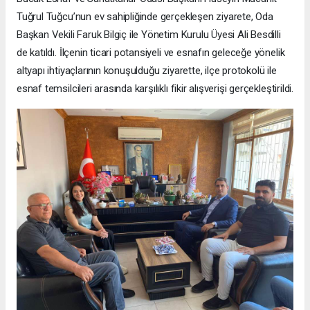
Tuğrul Tuğcu’nun ev sahipliğinde gerçekleşen ziyarete, Oda
Başkan Vekili Faruk Bilgiç ile Yönetim Kurulu Üyesi Ali Besdilli
de katıldı. İlçenin ticari potansiyeli ve esnafın geleceğe yönelik
altyapı ihtiyaçlarının konuşulduğu ziyarette, ilçe protokolü ile
esnaf temsilcileri arasında karşılıklı fikir alışverişi gerçekleştirildi.