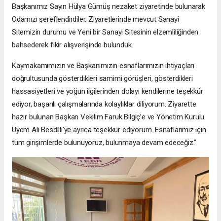
Başkanımız Sayın Hülya Gümüş nezaket ziyaretinde bulunarak
Odamızı şereflendirdiler. Ziyaretlerinde mevcut Sanayi
Sitemizin durumu ve Yeni bir Sanayi Sitesinin elzemliliğinden
bahsederek fikir alışverişinde bulunduk.
Kaymakamımızın ve Başkanımızın esnaflarımızın ihtiyaçları
doğrultusunda gösterdikleri samimi görüşleri, gösterdikleri
hassasiyetleri ve yoğun ilgilerinden dolayı kendilerine teşekkür
ediyor, başarılı çalışmalarında kolaylıklar diliyorum. Ziyarette
hazır bulunan Başkan Vekilim Faruk Bilgiç’e ve Yönetim Kurulu
Üyem Ali Besdilli’ye ayrıca teşekkür ediyorum. Esnaflarımız için
tüm girişimlerde bulunuyoruz, bulunmaya devam edeceğiz.”