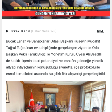
Erkek
|
Kadın
(Haberi Sesli Oku)
Bucak Esnaf ve Sanatkarlar Odası Başkanı Hüseyin Mücahit
Tuğrul Tuğcu’nun ev sahipliğinde gerçekleşen ziyarete, Oda
Başkan Vekili Faruk Bilgiç ile Yönetim Kurulu Üyesi Ali Besdilli
de katıldı. İlçenin ticari potansiyeli ve esnafın geleceğe yönelik
altyapı ihtiyaçlarının konuşulduğu ziyarette, ilçe protokolü ile
esnaf temsilcileri arasında karşılıklı fikir alışverişi gerçekleştirildi.