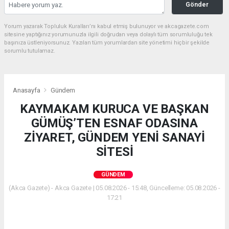
Gönder
Yorum yazarak Topluluk Kuralları’nı kabul etmiş bulunuyor ve akcagazete.com
sitesine yaptığınız yorumunuzla ilgili doğrudan veya dolaylı tüm sorumluluğu tek
başınıza üstleniyorsunuz. Yazılan tüm yorumlardan site yönetimi hiçbir şekilde
sorumlu tutulamaz.
Anasayfa
Gündem
KAYMAKAM KURUCA VE BAŞKAN
GÜMÜŞ’TEN ESNAF ODASINA
ZİYARET, GÜNDEM YENİ SANAYİ
SİTESİ
GÜNDEM
(Akca Gazete) - Akca Gazete | 05.08.2026 - 15:48, Güncelleme: 05.08.2026 -
17:21