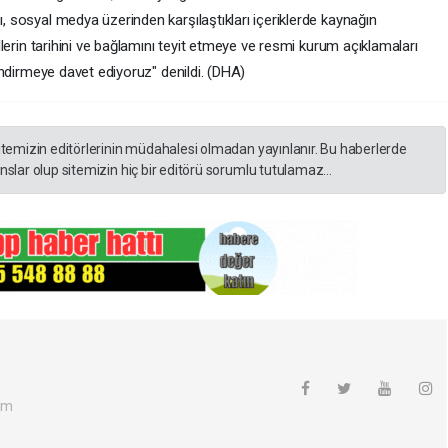
 sosyal medya üzerinden karşılaştıkları içeriklerde kaynağın
llerin tarihini ve bağlamını teyit etmeye ve resmi kurum açıklamaları
endirmeye davet ediyoruz" denildi. (DHA)
itemizin editörlerinin müdahalesi olmadan yayınlanır. Bu haberlerde
slar olup sitemizin hiç bir editörü sorumlu tutulamaz...
om