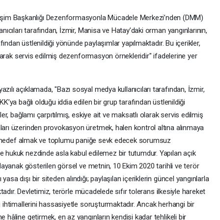
im Başkanlığı Dezenformasyonla Mücadele Merkezi’nden (DMM)
nıcıları tarafından, İzmir, Manisa ve Hatay’daki orman yangınlarının,
fından üstlenildiği yönünde paylaşımlar yapılmaktadır. Bu içerikler,
olarak servis edilmiş dezenformasyon örnekleridir" ifadelerine yer
ılı açıklamada, "Bazı sosyal medya kullanıcıları tarafından, İzmir,
’ya bağlı olduğu iddia edilen bir grup tarafından üstlenildiği
er, bağlamı çarpıtılmış, eskiye ait ve maksatlı olarak servis edilmiş
arı üzerinden provokasyon üretmek, halen kontrol altına alınmaya
ını hedef almak ve toplumu paniğe sevk edecek sorumsuz
 hukuk nezdinde asla kabul edilemez bir tutumdur. Yapılan açık
dayanak gösterilen görsel ve metnin, 10 Ekim 2020 tarihli ve terör
a dışı bir siteden alındığı; paylaşılan içeriklerin güncel yangınlarla
tadır. Devletimiz, terörle mücadelede sıfır tolerans ilkesiyle hareket
 ihtimallerini hassasiyetle soruşturmaktadır. Ancak herhangi bir
hâline getirmek, en az yangınların kendisi kadar tehlikeli bir