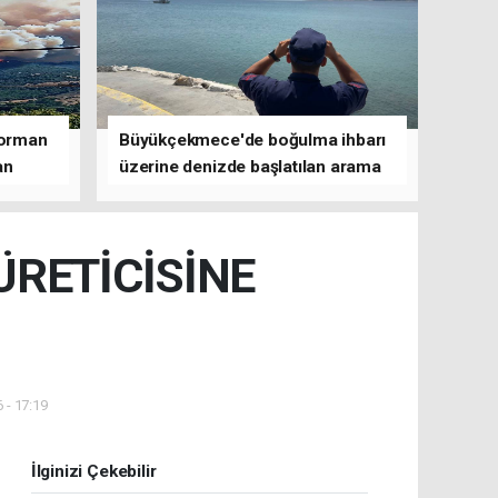
 orman
Büyükçekmece'de boğulma ihbarı
an
üzerine denizde başlatılan arama
çalışmasına devam edildi
ÜRETİCİSİNE
 - 17:19
İlginizi Çekebilir