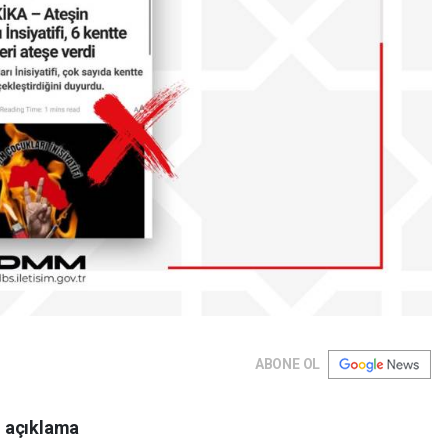
ABONE OL
i açıklama