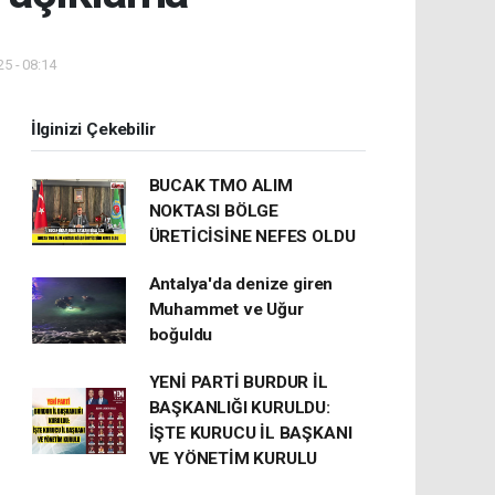
5 - 08:14
İlginizi Çekebilir
BUCAK TMO ALIM
NOKTASI BÖLGE
ÜRETİCİSİNE NEFES OLDU
Antalya'da denize giren
Muhammet ve Uğur
boğuldu
YENİ PARTİ BURDUR İL
BAŞKANLIĞI KURULDU:
İŞTE KURUCU İL BAŞKANI
VE YÖNETİM KURULU