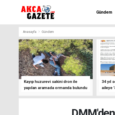
Gündem
Kültür-Sa
Anasayfa
Gündem
Kayıp huzurevi sakini dron ile
34 yıl 
yapılan aramada ormanda bulundu
aileye 
DMM'den o