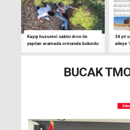
Kayıp huzurevi sakini dron ile
34 yıl 
yapılan aramada ormanda bulundu
aileye 
BUCAK TMO 
Gün