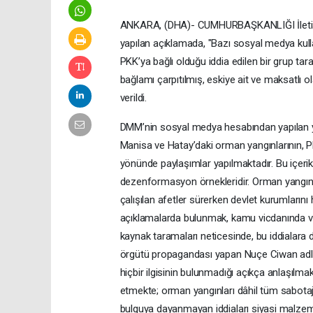
ANKARA, (DHA)- CUMHURBAŞKANLIĞI İletiş
yapılan açıklamada, "Bazı sosyal medya kulla
PKK’ya bağlı olduğu iddia edilen bir grup tara
bağlamı çarpıtılmış, eskiye ait ve maksatlı 
verildi.
DMM’nin sosyal medya hesabından yapılan yaz
Manisa ve Hatay’daki orman yangınlarının, PKK
yönünde paylaşımlar yapılmaktadır. Bu içerikl
dezenformasyon örnekleridir. Orman yangınl
çalışılan afetler sürerken devlet kurumlar
açıklamalarda bulunmak, kamu vicdanında ve
kaynak taramaları neticesinde, bu iddialara 
örgütü propagandası yapan Nuçe Ciwan adlı yas
hiçbir ilgisinin bulunmadığı açıkça anlaşılmak
etmekte; orman yangınları dâhil tüm sabotaj
bulguya dayanmayan iddiaları siyasi malzeme 