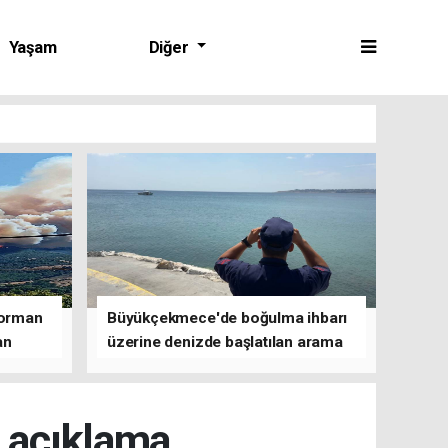
Yaşam
Diğer
 orman
Büyükçekmece'de boğulma ihbarı
an
üzerine denizde başlatılan arama
çalışmasına devam edildi
i açıklama