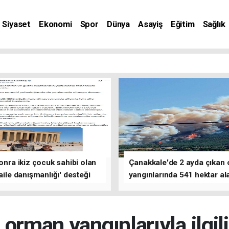
Siyaset
Ekonomi
Spor
Dünya
Asayiş
Eğitim
Sağlık
nat
sonra ikiz çocuk sahibi olan
Çanakkale'de 2 ayda çıkan
'aile danışmanlığı' desteği
yangınlarında 541 hektar al
zarar gördü
rman yangınlarıyla ilgil