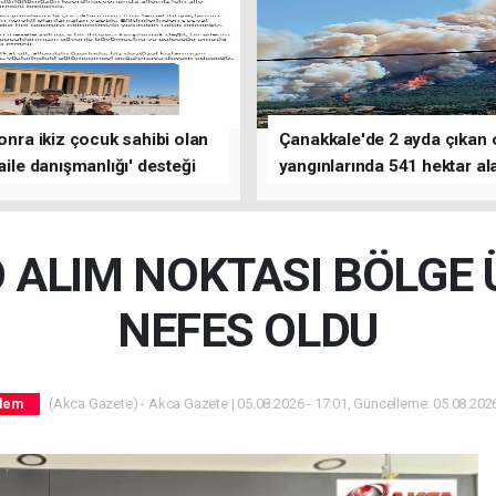
sonra ikiz çocuk sahibi olan
Çanakkale'de 2 ayda çıkan
'aile danışmanlığı' desteği
yangınlarında 541 hektar al
zarar gördü
ALIM NOKTASI BÖLGE 
NEFES OLDU
(Akca Gazete) - Akca Gazete | 05.08.2026 - 17:01, Güncelleme: 05.08.2026
dem