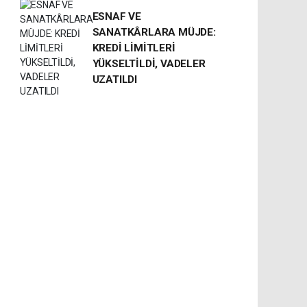
ESNAF VE
SANATKÂRLARA MÜJDE:
KREDİ LİMİTLERİ
YÜKSELTİLDİ, VADELER
UZATILDI