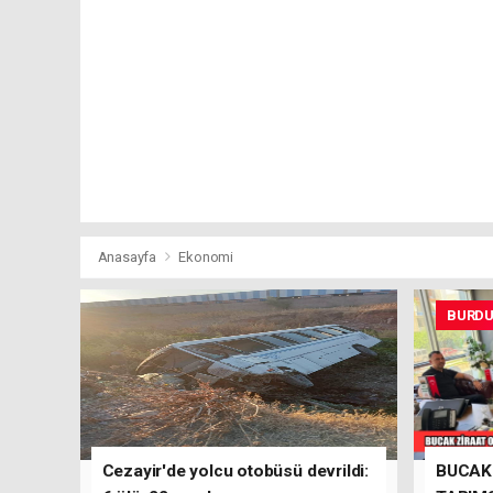
Anasayfa
Ekonomi
BURD
Cezayir'de yolcu otobüsü devrildi:
BUCAK 