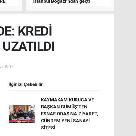
ERE
İstanbul Boğazı'ndan geçti
E: KREDİ
 UZATILDI
 - 10:17
İlginizi Çekebilir
KAYMAKAM KURUCA VE
BAŞKAN GÜMÜŞ’TEN
ESNAF ODASINA ZİYARET,
GÜNDEM YENİ SANAYİ
SİTESİ