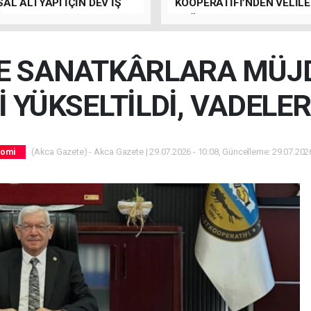
AL ALTYAPI İÇİN DEV İŞ
KOOPERATİFİ’NDEN VELİL
İ
ÇAĞRI
E SANATKÂRLARA MÜJD
İ YÜKSELTİLDİ, VADELER
(Akca Gazete) - Akca Gazete | 29.07.2026 - 10:08, Güncelleme: 29.07.2026
nomi