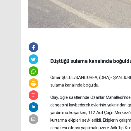
Düştüğü sulama kanalında boğuld
Ömer ŞULUL/ŞANLIURFA, (DHA)- ŞANLIURFA'
sulama kanalında boğuldu.
Olay, öğle saatlerinde Ozanlar Mahallesi'n
dengesini kaybederek evlerinin yakınından g
yardımına koşarken, 112 Acil Çağrı Merkezi
kurtarma ekipleri sevk edildi. Ekiplerin çalışm
cenazesi otopsi yapılmak üzere Adli Tıp Kur