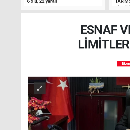
6 ölü, 22 yaralı
TARIMS
BİRLİĞ
ESNAF V
LİMİTLER
Eko