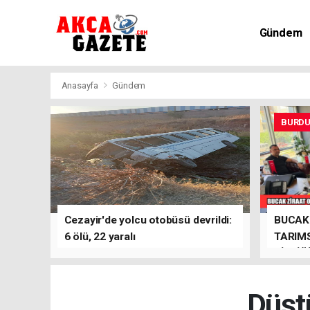
Gündem
Kültür-Sa
Anasayfa
Gündem
BURD
Cezayir'de yolcu otobüsü devrildi:
BUCAK 
6 ölü, 22 yaralı
TARIMS
BİRLİĞ
Düşt