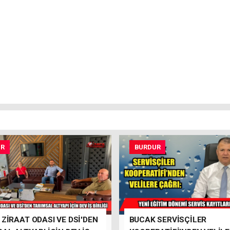
UR
BURDUR
ZİRAAT ODASI VE DSİ'DEN
BUCAK SERVİSÇİLER