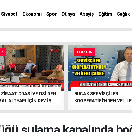
Siyaset
Ekonomi
Spor
Dünya
Asayiş
Eğitim
Sağlık
nat
UR
BURDUR
ZİRAAT ODASI VE DSİ'DEN
BUCAK SERVİSÇİLER
AL ALTYAPI İÇİN DEV İŞ
KOOPERATİFİ’NDEN VELİL
İ
ÇAĞRI
üğü sulama kanalında bo