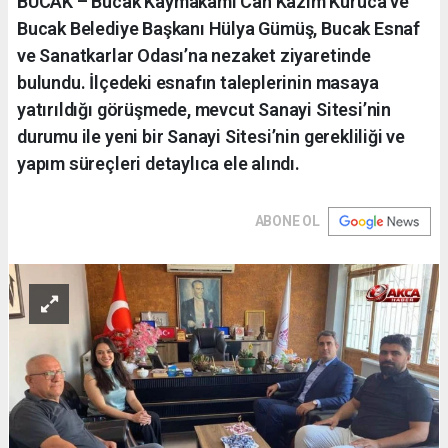
BUCAK – Bucak Kaymakamı Can Kazım Kuruca ve
Bucak Belediye Başkanı Hülya Gümüş, Bucak Esnaf
ve Sanatkarlar Odası’na nezaket ziyaretinde
bulundu. İlçedeki esnafın taleplerinin masaya
yatırıldığı görüşmede, mevcut Sanayi Sitesi’nin
durumu ile yeni bir Sanayi Sitesi’nin gerekliliği ve
yapım süreçleri detaylıca ele alındı.
ABONE OL