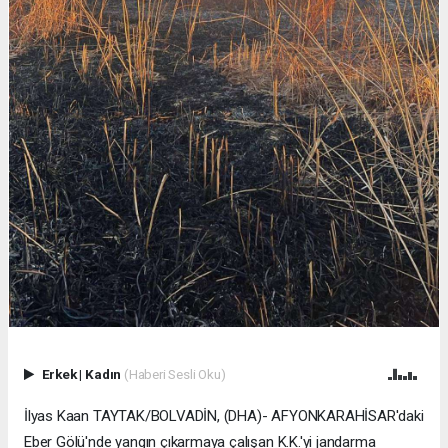
Erkek
|
Kadın
(Haberi Sesli Oku)
İlyas Kaan TAYTAK/BOLVADİN, (DHA)- AFYONKARAHİSAR'daki
Eber Gölü'nde yangın çıkarmaya çalışan K.K.'yi jandarma