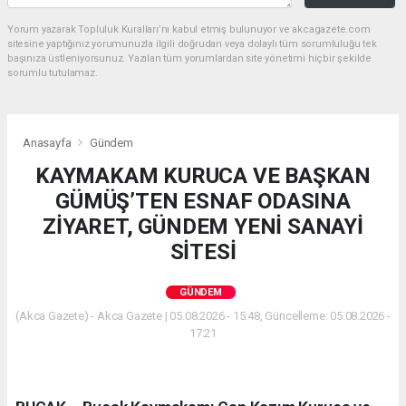
Yorum yazarak Topluluk Kuralları’nı kabul etmiş bulunuyor ve akcagazete.com
sitesine yaptığınız yorumunuzla ilgili doğrudan veya dolaylı tüm sorumluluğu tek
başınıza üstleniyorsunuz. Yazılan tüm yorumlardan site yönetimi hiçbir şekilde
sorumlu tutulamaz.
Anasayfa
Gündem
KAYMAKAM KURUCA VE BAŞKAN
GÜMÜŞ’TEN ESNAF ODASINA
ZİYARET, GÜNDEM YENİ SANAYİ
SİTESİ
GÜNDEM
(Akca Gazete) - Akca Gazete | 05.08.2026 - 15:48, Güncelleme: 05.08.2026 -
17:21