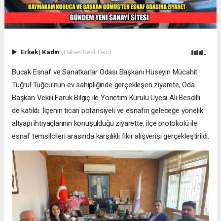
Erkek
|
Kadın
(Haberi Sesli Oku)
Bucak Esnaf ve Sanatkarlar Odası Başkanı Hüseyin Mücahit
Tuğrul Tuğcu’nun ev sahipliğinde gerçekleşen ziyarete, Oda
Başkan Vekili Faruk Bilgiç ile Yönetim Kurulu Üyesi Ali Besdilli
de katıldı. İlçenin ticari potansiyeli ve esnafın geleceğe yönelik
altyapı ihtiyaçlarının konuşulduğu ziyarette, ilçe protokolü ile
esnaf temsilcileri arasında karşılıklı fikir alışverişi gerçekleştirildi.