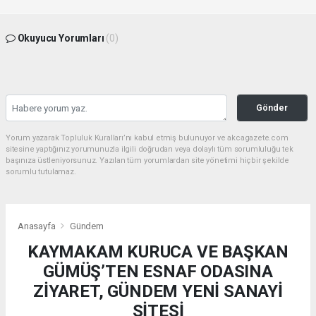
Okuyucu Yorumları
(0)
Gönder
Yorum yazarak Topluluk Kuralları’nı kabul etmiş bulunuyor ve akcagazete.com
sitesine yaptığınız yorumunuzla ilgili doğrudan veya dolaylı tüm sorumluluğu tek
başınıza üstleniyorsunuz. Yazılan tüm yorumlardan site yönetimi hiçbir şekilde
sorumlu tutulamaz.
Anasayfa
Gündem
KAYMAKAM KURUCA VE BAŞKAN
GÜMÜŞ’TEN ESNAF ODASINA
ZİYARET, GÜNDEM YENİ SANAYİ
SİTESİ