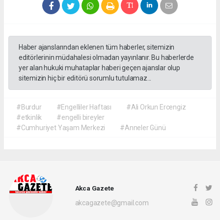
Haber ajanslarından eklenen tüm haberler, sitemizin
editörlerinin müdahalesi olmadan yayınlanır. Bu haberlerde
yer alan hukuki muhataplar haberi geçen ajanslar olup
sitemizin hiç bir editörü sorumlu tutulamaz...
#Burdur
#Engelliler Haftası
#Ali Orkun Ercengiz
#etkinlik
#engelli bireyler
#Cumhuriyet Yaşam Merkezi
#Anneler Günü
Akca Gazete
akcagazete@gmail.com