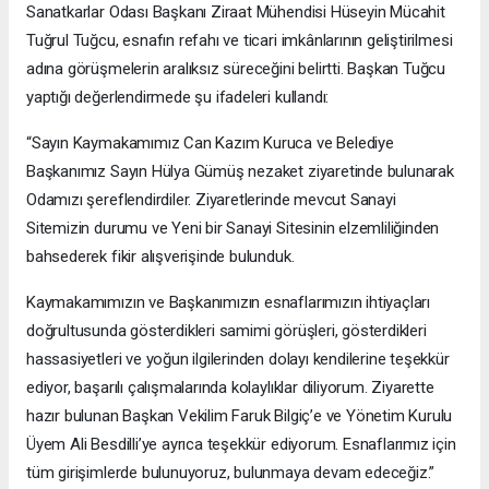
Sanatkarlar Odası Başkanı Ziraat Mühendisi Hüseyin Mücahit
Tuğrul Tuğcu, esnafın refahı ve ticari imkânlarının geliştirilmesi
adına görüşmelerin aralıksız süreceğini belirtti. Başkan Tuğcu
yaptığı değerlendirmede şu ifadeleri kullandı:
“Sayın Kaymakamımız Can Kazım Kuruca ve Belediye
Başkanımız Sayın Hülya Gümüş nezaket ziyaretinde bulunarak
Odamızı şereflendirdiler. Ziyaretlerinde mevcut Sanayi
Sitemizin durumu ve Yeni bir Sanayi Sitesinin elzemliliğinden
bahsederek fikir alışverişinde bulunduk.
Kaymakamımızın ve Başkanımızın esnaflarımızın ihtiyaçları
doğrultusunda gösterdikleri samimi görüşleri, gösterdikleri
hassasiyetleri ve yoğun ilgilerinden dolayı kendilerine teşekkür
ediyor, başarılı çalışmalarında kolaylıklar diliyorum. Ziyarette
hazır bulunan Başkan Vekilim Faruk Bilgiç’e ve Yönetim Kurulu
Üyem Ali Besdilli’ye ayrıca teşekkür ediyorum. Esnaflarımız için
tüm girişimlerde bulunuyoruz, bulunmaya devam edeceğiz.”