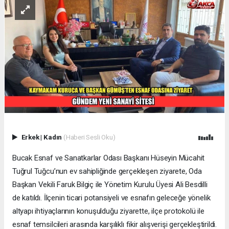
Erkek
|
Kadın
(Haberi Sesli Oku)
Bucak Esnaf ve Sanatkarlar Odası Başkanı Hüseyin Mücahit
Tuğrul Tuğcu’nun ev sahipliğinde gerçekleşen ziyarete, Oda
Başkan Vekili Faruk Bilgiç ile Yönetim Kurulu Üyesi Ali Besdilli
de katıldı. İlçenin ticari potansiyeli ve esnafın geleceğe yönelik
altyapı ihtiyaçlarının konuşulduğu ziyarette, ilçe protokolü ile
esnaf temsilcileri arasında karşılıklı fikir alışverişi gerçekleştirildi.