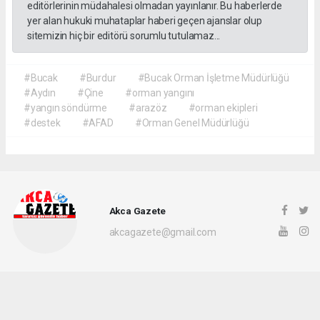
editörlerinin müdahalesi olmadan yayınlanır. Bu haberlerde
yer alan hukuki muhataplar haberi geçen ajanslar olup
sitemizin hiç bir editörü sorumlu tutulamaz...
#Bucak
#Burdur
#Bucak Orman İşletme Müdürlüğü
#Aydın
#Çine
#orman yangını
#yangın söndürme
#arazöz
#orman ekipleri
#destek
#AFAD
#Orman Genel Müdürlüğü
Akca Gazete
akcagazete@gmail.com
Okuyucu Yorumları
(0)