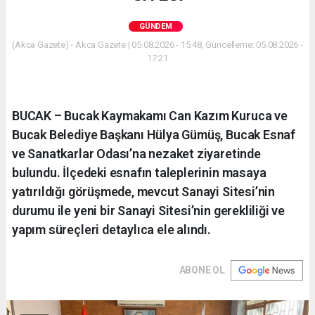
GÜNDEM
(Akca Gazete) - Akca Gazete | 05.08.2026 - 15:48, Güncelleme: 05.08.2026 -
17:21
BUCAK – Bucak Kaymakamı Can Kazım Kuruca ve
Bucak Belediye Başkanı Hülya Gümüş, Bucak Esnaf
ve Sanatkarlar Odası’na nezaket ziyaretinde
bulundu. İlçedeki esnafın taleplerinin masaya
yatırıldığı görüşmede, mevcut Sanayi Sitesi’nin
durumu ile yeni bir Sanayi Sitesi’nin gerekliliği ve
yapım süreçleri detaylıca ele alındı.
ABONE OL