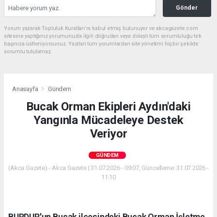
Gönder
Yorum yazarak Topluluk Kuralları’nı kabul etmiş bulunuyor ve akcagazete.com
sitesine yaptığınız yorumunuzla ilgili doğrudan veya dolaylı tüm sorumluluğu tek
başınıza üstleniyorsunuz. Yazılan tüm yorumlardan site yönetimi hiçbir şekilde
sorumlu tutulamaz.
Anasayfa
Gündem
Bucak Orman Ekipleri Aydın'daki
Yangınla Mücadeleye Destek
Veriyor
GÜNDEM
(Akca Gazete) - Akca Gazete | 31.07.2026 - 09:07, Güncelleme: 31.07.2026 -
11:10
BURDUR'un Bucak ilçesindeki Bucak Orman İşletme