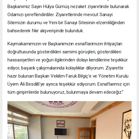
Başkanımız Sayın Hülya Gümüş nezaket ziyaretinde bulunarak
Odamızı şereflendirdiler. Ziyaretlerinde mevcut Sanayi
Sitemizin durumu ve Yeni bir Sanayi Sitesinin elzemliliğinden
bahsederek fikir alışverişinde bulunduk.
Kaymakamımızın ve Başkanımızın esnaflarımızın ihtiyaçları
doğrultusunda gösterdikleri samimi görüşleri, gösterdikleri
hassasiyetleri ve yoğun ilgilerinden dolayı kendilerine teşekkür
ediyor, başarılı çalışmalarında kolaylıklar diliyorum. Ziyarette
hazır bulunan Başkan Vekilim Faruk Bilgiç’e ve Yönetim Kurulu
Üyem Ali Besdilli’ye ayrıca teşekkür ediyorum. Esnaflarımız için
tüm girişimlerde bulunuyoruz, bulunmaya devam edeceğiz.”