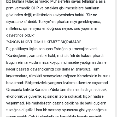
biz bunlara kulak asmadık. Muhalefetin savaş tellallığına asla
prim vermedik. CHP ve ortakları gibi meselelere batılıların
gözünden değil, milletimizin zaviyesinden baktık. ‘Siz ne
diyorsanız o’ dedik. Türkiye'nin çıkarları neyi gerektiriyorsa,
milletimiz için en iyisi, en doğrusu neyse, onu yapmanın
gayretinde olduk”
‘YANGININ KIVILCIMI ÜLKEMİZE SIÇRAMADI’
Dış politikaya ilişkin konuşan Erdoğan şu mesajları verdi:
“Kardeşlerim, zaman bizi haklı, muhalefeti de haksız çıkardı.
Bugün elimizi vicdanımıza koyup, muhasebe yaptığımızda, ne
kadar basiretli davrandığımızı çok daha iyi anlıyoruz. Tüm
kışkırtmalara, tüm kirli senaryolara rağmen Karadeniz'in huzuru
bozulmadı. Bölgemizdeki yangının kıvılcımı ülkemize sıçramadı.
Giresun'la birlikte Karadeniz'deki tüm illerimizi tedirgin edecek,
ekonomik ve güvenlik açısından zora sokacak hiçbir hadise
yaşanmadı. Ne muhalefetin gazına geldik ne de batılı güçlerin
tuzağına düştük. Usta bir satranç oyuncusu gibi yapacağımızı
aynen yaptık. Çok iyi planladık ve kararlılıkla hayata geçirdik.