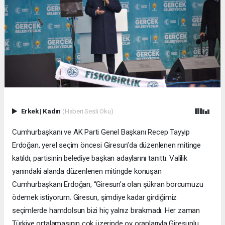
Erkek
|
Kadın
(Haberi Sesli Oku)
Cumhurbaşkanı ve AK Parti Genel Başkanı Recep Tayyip
Erdoğan, yerel seçim öncesi Giresun’da düzenlenen mitinge
katıldı, partisinin belediye başkan adaylarını tanıttı. Valilik
yanındaki alanda düzenlenen mitingde konuşan
Cumhurbaşkanı Erdoğan, “Giresun'a olan şükran borcumuzu
ödemek istiyorum. Giresun, şimdiye kadar girdiğimiz
seçimlerde hamdolsun bizi hiç yalnız bırakmadı. Her zaman
Türkiye ortalamasının çok üzerinde oy oranlarıyla Giresunlu