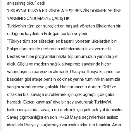
anlaşılmış oldu” dedi.
‘UKRAYNA-RUSYA KRİZİNDE ATEŞE BENZİN DÖKMEK YERİNE
YANGINI SÖNDÜRMEYE ÇALIŞTIK’
Türkiye’nin tüm zor süreçleri en başarılı yöneten ülkelerden biri
olduğunu kaydeden Erdoğan şunları söyledi:
“Türkiye tüm zor süreçleri en başarılı yöneten ülkelerden biri.
Salgın döneminde üretimden istihdamdan taviz vermedik.
Destek ve hibe programlarımızla toplumumuzun yanında yer
aldık. Güçlü ve modern sağlık altyapımız sayesinde hiçbir
vatandaşımızı çaresiz bırakmadık. Ukrayna-Rusya krizinde ise
başkaları gibi ateşe benzin dökmek yerine tüm imkanlarımızla
yangını söndürmeye çalıştık. Hatırlarsanız o dönem CHP ve
ortakları bizi savaşa sürüklemek için çok uğraştı, çok çaba
harcadı. ‘Eksen kayması’ diye bir şey uydurarak Türkiye'yi,
birilerinin yanında savaşa dahil etmek için pek çok yol denediler.
Savaş çığırtkanlığını en son 14-28 Mayıs seçimlerinde asılsız
iddialarla Rusya'yı suçlamaya varacak kadar ileri taşıdılar. Ama