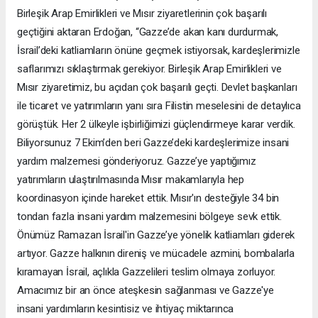
Birleşik Arap Emirlikleri ve Mısır ziyaretlerinin çok başarılı
geçtiğini aktaran Erdoğan, “Gazze’de akan kanı durdurmak,
İsrail’deki katliamların önüne geçmek istiyorsak, kardeşlerimizle
saflarımızı sıklaştırmak gerekiyor. Birleşik Arap Emirlikleri ve
Mısır ziyaretimiz, bu açıdan çok başarılı geçti. Devlet başkanları
ile ticaret ve yatırımların yanı sıra Filistin meselesini de detaylıca
görüştük. Her 2 ülkeyle işbirliğimizi güçlendirmeye karar verdik.
Biliyorsunuz 7 Ekim’den beri Gazze’deki kardeşlerimize insani
yardım malzemesi gönderiyoruz. Gazze’ye yaptığımız
yatırımların ulaştırılmasında Mısır makamlarıyla hep
koordinasyon içinde hareket ettik. Mısır'ın desteğiyle 34 bin
tondan fazla insani yardım malzemesini bölgeye sevk ettik.
Önümüz Ramazan İsrail'in Gazze’ye yönelik katliamları giderek
artıyor. Gazze halkının direniş ve mücadele azmini, bombalarla
kıramayan İsrail, açlıkla Gazzelileri teslim olmaya zorluyor.
Amacımız bir an önce ateşkesin sağlanması ve Gazze'ye
insani yardımların kesintisiz ve ihtiyaç miktarınca