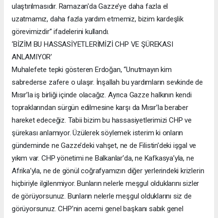
ulaştırılmasıdır. Ramazan'da Gazze’ye daha fazla el
uzatmamız, daha fazla yardım etmemiz, bizim kardeşlik
görevimizdir” ifadelerini kullandı.
‘BİZİM BU HASSASİYETLERİMİZİ CHP VE ŞÜREKASI
ANLAMIYOR’
Muhalefete tepki gösteren Erdoğan, “Unutmayın kim
sabrederse zafere o ulaşır. İnşallah bu yardımların sevkinde de
Mısır’la iş birliği içinde olacağız. Ayrıca Gazze halkının kendi
topraklarından sürgün edilmesine karşı da Mısır’la beraber
hareket edeceğiz. Tabii bizim bu hassasiyetlerimizi CHP ve
şürekası anlamıyor. Üzülerek söylemek isterim ki onların
gündeminde ne Gazze’deki vahşet, ne de Filistin’deki işgal ve
yıkım var. CHP yönetimi ne Balkanlar’da, ne Kafkasya’yla, ne
Afrika’yla, ne de gönül coğrafyamızın diğer yerlerindeki krizlerin
hiçbiriyle ilgilenmiyor. Bunların nelerle meşgul olduklarını sizler
de görüyorsunuz. Bunların nelerle meşgul olduklarını siz de
görüyorsunuz. CHP’nin acemi genel başkanı sabık genel