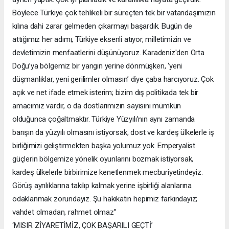
Böylece Türkiye çok tehlikeli bir süreçten tek bir vatandaşımızın
kılına dahi zarar gelmeden çıkarmayı başardık. Bugün de
attığımız her adımı, Türkiye eksenli atıyor, milletimizin ve
devletimizin menfaatlerini düşünüyoruz. Karadeniz'den Orta
Doğu’ya bölgemiz bir yangın yerine dönmüşken, ‘yeni
düşmanlıklar, yeni gerilimler olmasın’ diye çaba harcıyoruz. Çok
açık ve net ifade etmek isterim; bizim dış politikada tek bir
amacımız vardır, o da dostlarımızın sayısını mümkün
olduğunca çoğaltmaktır. Türkiye Yüzyılı’nın aynı zamanda
barışın da yüzyılı olmasını istiyorsak, dost ve kardeş ülkelerle iş
birliğimizi geliştirmekten başka yolumuz yok. Emperyalist
güçlerin bölgemize yönelik oyunlarını bozmak istiyorsak,
kardeş ülkelerle birbirimize kenetlenmek mecburiyetindeyiz.
Görüş ayrılıklarına takılıp kalmak yerine işbirliği alanlarına
odaklanmak zorundayız. Şu hakikatin hepimiz farkındayız;
vahdet olmadan, rahmet olmaz”
‘MISIR ZİYARETİMİZ, ÇOK BAŞARILI GEÇTİ’