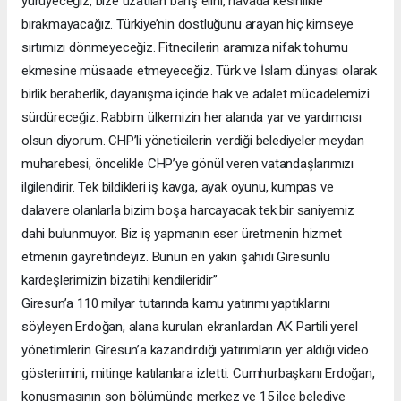
yürüyeceğiz, bize uzatılan barış elini, havada kesinlikle
bırakmayacağız. Türkiye’nin dostluğunu arayan hiç kimseye
sırtımızı dönmeyeceğiz. Fitnecilerin aramıza nifak tohumu
ekmesine müsaade etmeyeceğiz. Türk ve İslam dünyası olarak
birlik beraberlik, dayanışma içinde hak ve adalet mücadelemizi
sürdüreceğiz. Rabbim ülkemizin her alanda yar ve yardımcısı
olsun diyorum. CHP’li yöneticilerin verdiği belediyeler meydan
muharebesi, öncelikle CHP’ye gönül veren vatandaşlarımızı
ilgilendirir. Tek bildikleri iş kavga, ayak oyunu, kumpas ve
dalavere olanlarla bizim boşa harcayacak tek bir saniyemiz
dahi bulunmuyor. Biz iş yapmanın eser üretmenin hizmet
etmenin gayretindeyiz. Bunun en yakın şahidi Giresunlu
kardeşlerimizin bizatihi kendileridir”
Giresun’a 110 milyar tutarında kamu yatırımı yaptıklarını
söyleyen Erdoğan, alana kurulan ekranlardan AK Partili yerel
yönetimlerin Giresun’a kazandırdığı yatırımların yer aldığı video
gösterimini, mitinge katılanlara izletti. Cumhurbaşkanı Erdoğan,
konuşmasının son bölümünde merkez ve 15 ilçe belediye