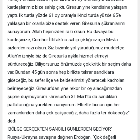
kardeşlerimiz bize sahip çıktı. Giresun yine kendisine yakışanı
yaptı. ilk turda yüzde 61 oy oranıyla ikinci turda yüzde 65'e
yaklaşan bir oranla bize destek veren Giresun’a şükranlarımı
sunuyorum. Allah hepinizden razı olsun. Bu davaya bu
kardeşinize, Cumhur İttifakı’na sahip çıktığınız için Mevla
sizlerden razı olsun. Siz bizimle yol yürüdüğünüz müddetçe
Allah'ın izniyle biz de Giresun'a aşkla hizmet etmeyi
sürdüreceğiz. Biliyorsunuz önümüzde çok kritik bir seçim daha
var. Bundan 45 gün sonra hep birlikte tekrar sandıklara
gideceğiz, bu sefer ilçe ve beldelerimizi yönetecek kadroları
belirleyeceğiz. Giresun'dan yine rekor bir oy alacağımızdan
şüphe duymuyorum. Giresun'un 31 Mart'ta da sandıkları
patlatacağına yürekten inanıyorum. Elbette bunun için her
zamankinden daha çok çalışacağız, daha fazla ter dökeceğiz”
dedi.
‘BÖLGE GERÇEKTEN SANCILI GÜNLERDEN GEÇİYOR’
Rusya-Ukrayna savaşına değinen Erdoğan, “Çok değerli