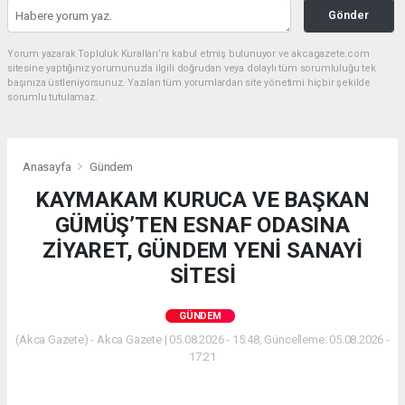
Gönder
Yorum yazarak Topluluk Kuralları’nı kabul etmiş bulunuyor ve akcagazete.com
sitesine yaptığınız yorumunuzla ilgili doğrudan veya dolaylı tüm sorumluluğu tek
başınıza üstleniyorsunuz. Yazılan tüm yorumlardan site yönetimi hiçbir şekilde
sorumlu tutulamaz.
Anasayfa
Gündem
KAYMAKAM KURUCA VE BAŞKAN
GÜMÜŞ’TEN ESNAF ODASINA
ZİYARET, GÜNDEM YENİ SANAYİ
SİTESİ
GÜNDEM
(Akca Gazete) - Akca Gazete | 05.08.2026 - 15:48, Güncelleme: 05.08.2026 -
17:21