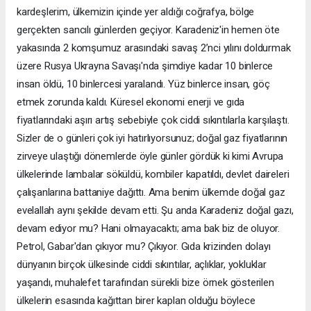
kardeşlerim, ülkemizin içinde yer aldığı coğrafya, bölge
gerçekten sancılı günlerden geçiyor. Karadeniz'in hemen öte
yakasında 2 komşumuz arasındaki savaş 2’nci yılını doldurmak
üzere Rusya Ukrayna Savaşı'nda şimdiye kadar 10 binlerce
insan öldü, 10 binlercesi yaralandı. Yüz binlerce insan, göç
etmek zorunda kaldı. Küresel ekonomi enerji ve gıda
fiyatlarındaki aşırı artış sebebiyle çok ciddi sıkıntılarla karşılaştı.
Sizler de o günleri çok iyi hatırlıyorsunuz; doğal gaz fiyatlarının
zirveye ulaştığı dönemlerde öyle günler gördük ki kimi Avrupa
ülkelerinde lambalar söküldü, kombiler kapatıldı, devlet daireleri
çalışanlarına battaniye dağıttı. Ama benim ülkemde doğal gaz
evelallah aynı şekilde devam etti. Şu anda Karadeniz doğal gazı,
devam ediyor mu? Hani olmayacaktı; ama bak biz de oluyor.
Petrol, Gabar'dan çıkıyor mu? Çıkıyor. Gıda krizinden dolayı
dünyanın birçok ülkesinde ciddi sıkıntılar, açlıklar, yokluklar
yaşandı, muhalefet tarafından sürekli bize örnek gösterilen
ülkelerin esasında kağıttan birer kaplan olduğu böylece