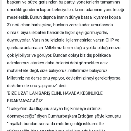
başkanı ve sütre gerisinden bu partiyi yönetenlerin tamamının
öncelikli gündemi kupon belediyeleri; kimin adamının yöneteceği
meselesidir. Bunun dışında inanın dünya batsa, kıyamet kopsa,
3’üncü cihan harbi çıksa, bunların zerre kadar umurlarında
olmaz. Siyasi ikballeri haricinde hiçbir şeyi görmüyorlar,
duymuyorlar. Varsın bu krizlerle ilgilenmesinler, varsın CHP ve
şürekası anlamasın. Milletimiz bizim doğru yolda olduğumuzu
çok iyi biliyor ve görüyor. Bundan dolayı biz dış politikada
adımlarımızı atarken daha önlerini dahi görmekten aciz
muhalefete değil, size bakıyoruz, milletimize bakıyoruz.
Milletimiz ne derse onu yapıyor, devletimizi neyi gerektiriyorsa
devletimizle onu yapıyoruz” dedi.
‘BİZE UZATILAN BARIŞ ELİNİ, HAVADA KESİNLİKLE
BIRAKMAYACAĞIZ’
“Türkiye’nin dostluğunu arayan hiç kimseye sırtımızı
dönmeyeceğiz” diyen Cumhurbaşkanı Erdoğan şöyle konuştu:
“İnşallah bundan sonra da milletin çizdiği istikamette