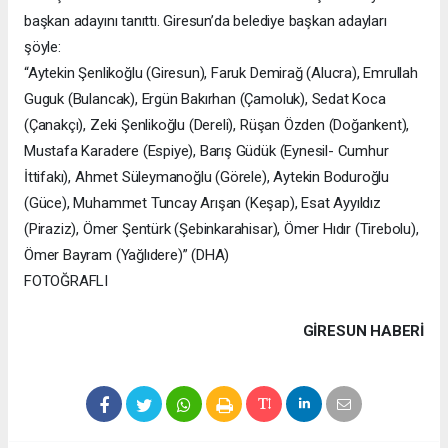
başkan adayını tanıttı. Giresun’da belediye başkan adayları
şöyle:
“Aytekin Şenlikoğlu (Giresun), Faruk Demirağ (Alucra), Emrullah
Guguk (Bulancak), Ergün Bakırhan (Çamoluk), Sedat Koca
(Çanakçı), Zeki Şenlikoğlu (Dereli), Rüşan Özden (Doğankent),
Mustafa Karadere (Espiye), Barış Güdük (Eynesil- Cumhur
İttifakı), Ahmet Süleymanoğlu (Görele), Aytekin Boduroğlu
(Güce), Muhammet Tuncay Arışan (Keşap), Esat Ayyıldız
(Piraziz), Ömer Şentürk (Şebinkarahisar), Ömer Hıdır (Tirebolu),
Ömer Bayram (Yağlıdere)” (DHA)
FOTOĞRAFLI
GIRESUN HABERİ