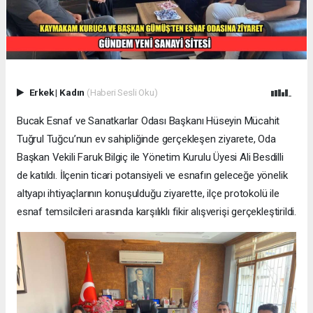
Erkek
|
Kadın
(Haberi Sesli Oku)
Bucak Esnaf ve Sanatkarlar Odası Başkanı Hüseyin Mücahit
Tuğrul Tuğcu’nun ev sahipliğinde gerçekleşen ziyarete, Oda
Başkan Vekili Faruk Bilgiç ile Yönetim Kurulu Üyesi Ali Besdilli
de katıldı. İlçenin ticari potansiyeli ve esnafın geleceğe yönelik
altyapı ihtiyaçlarının konuşulduğu ziyarette, ilçe protokolü ile
esnaf temsilcileri arasında karşılıklı fikir alışverişi gerçekleştirildi.