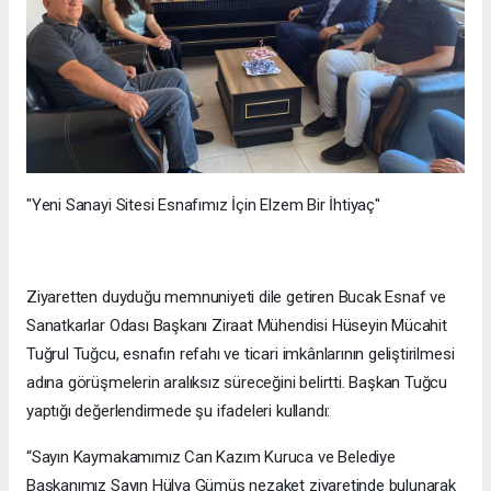
"Yeni Sanayi Sitesi Esnafımız İçin Elzem Bir İhtiyaç"
Ziyaretten duyduğu memnuniyeti dile getiren Bucak Esnaf ve
Sanatkarlar Odası Başkanı Ziraat Mühendisi Hüseyin Mücahit
Tuğrul Tuğcu, esnafın refahı ve ticari imkânlarının geliştirilmesi
adına görüşmelerin aralıksız süreceğini belirtti. Başkan Tuğcu
yaptığı değerlendirmede şu ifadeleri kullandı:
“Sayın Kaymakamımız Can Kazım Kuruca ve Belediye
Başkanımız Sayın Hülya Gümüş nezaket ziyaretinde bulunarak