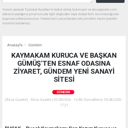
Yorum yazarak Topluluk Kuralları’nı kabul etmiş bulunuyor ve akcagazete.com
sitesine yaptığınız yorumunuzla ilgili doğrudan veya dolaylı tüm sorumluluğu tek
başınıza üstleniyorsunuz. Yazılan tüm yorumlardan site yönetimi hiçbir şekilde
sorumlu tutulamaz.
Anasayfa
Gündem
KAYMAKAM KURUCA VE BAŞKAN
GÜMÜŞ’TEN ESNAF ODASINA
ZİYARET, GÜNDEM YENİ SANAYİ
SİTESİ
GÜNDEM
(Akca Gazete) - Akca Gazete | 05.08.2026 - 15:48, Güncelleme: 05.08.2026 -
17:21