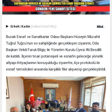
Erkek
|
Kadın
(Haberi Sesli Oku)
Bucak Esnaf ve Sanatkarlar Odası Başkanı Hüseyin Mücahit
Tuğrul Tuğcu’nun ev sahipliğinde gerçekleşen ziyarete, Oda
Başkan Vekili Faruk Bilgiç ile Yönetim Kurulu Üyesi Ali Besdilli
de katıldı. İlçenin ticari potansiyeli ve esnafın geleceğe yönelik
altyapı ihtiyaçlarının konuşulduğu ziyarette, ilçe protokolü ile
esnaf temsilcileri arasında karşılıklı fikir alışverişi gerçekleştirildi.