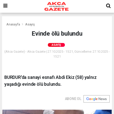
Anasayfa
Asayiş
Evinde ölü bulundu
ASAYIŞ
(Akca Gazete) - Akca Gazete | 27.10.2025 - 15:21, Güncelleme: 27.10.2025 -
15:21
BURDUR'da sanayi esnafı Abdi Ekiz (58) yalnız
yaşadığı evinde ölü bulundu.
ABONE OL