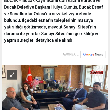
BUCAK – Bucak Kaymakamı Can Kazım Kuruca ve
Bucak Belediye Başkanı Hülya Gümüş, Bucak Esnaf
ve Sanatkarlar Odası’na nezaket ziyaretinde
bulundu. İlçedeki esnafın taleplerinin masaya
yatırıldığı görüşmede, mevcut Sanayi Sitesi’nin
durumu ile yeni bir Sanayi Sitesi’nin gerekliliği ve
yapım süreçleri detaylıca ele alındı.
ABONE OL