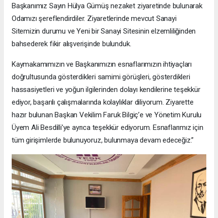
Başkanımız Sayın Hülya Gümüş nezaket ziyaretinde bulunarak
Odamızı şereflendirdiler. Ziyaretlerinde mevcut Sanayi
Sitemizin durumu ve Yeni bir Sanayi Sitesinin elzemliliğinden
bahsederek fikir alışverişinde bulunduk.
Kaymakamımızın ve Başkanımızın esnaflarımızın ihtiyaçları
doğrultusunda gösterdikleri samimi görüşleri, gösterdikleri
hassasiyetleri ve yoğun ilgilerinden dolayı kendilerine teşekkür
ediyor, başarılı çalışmalarında kolaylıklar diliyorum. Ziyarette
hazır bulunan Başkan Vekilim Faruk Bilgiç’e ve Yönetim Kurulu
Üyem Ali Besdilli’ye ayrıca teşekkür ediyorum. Esnaflarımız için
tüm girişimlerde bulunuyoruz, bulunmaya devam edeceğiz.”