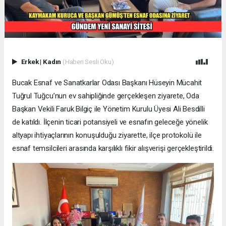
Erkek
|
Kadın
(Haberi Sesli Oku)
Bucak Esnaf ve Sanatkarlar Odası Başkanı Hüseyin Mücahit
Tuğrul Tuğcu’nun ev sahipliğinde gerçekleşen ziyarete, Oda
Başkan Vekili Faruk Bilgiç ile Yönetim Kurulu Üyesi Ali Besdilli
de katıldı. İlçenin ticari potansiyeli ve esnafın geleceğe yönelik
altyapı ihtiyaçlarının konuşulduğu ziyarette, ilçe protokolü ile
esnaf temsilcileri arasında karşılıklı fikir alışverişi gerçekleştirildi.