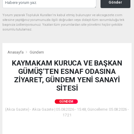
Gönder
Yorum yazarak Topluluk Kuralları’nı kabul etmiş bulunuyor ve akcagazete.com
sitesine yaptığınız yorumunuzla ilgili doğrudan veya dolaylı tüm sorumluluğu tek
başınıza üstleniyorsunuz. Yazılan tüm yorumlardan site yönetimi hiçbir şekilde
sorumlu tutulamaz.
Anasayfa
Gündem
KAYMAKAM KURUCA VE BAŞKAN
GÜMÜŞ’TEN ESNAF ODASINA
ZİYARET, GÜNDEM YENİ SANAYİ
SİTESİ
GÜNDEM
(Akca Gazete) - Akca Gazete | 05.08.2026 - 15:48, Güncelleme: 05.08.2026 -
17:21