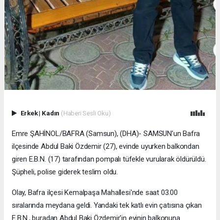
Erkek
|
Kadın
(Haberi Sesli Oku)
Emre ŞAHİNOL/BAFRA (Samsun), (DHA)- SAMSUN’un Bafra
ilçesinde Abdul Baki Özdemir (27), evinde uyurken balkondan
giren E.B.N. (17) tarafından pompalı tüfekle vurularak öldürüldü.
Şüpheli, polise giderek teslim oldu.
Olay, Bafra ilçesi Kemalpaşa Mahallesi'nde saat 03.00
sıralarında meydana geldi. Yandaki tek katlı evin çatısına çıkan
E.B.N., buradan Abdul Baki Özdemir'in evinin balkonuna