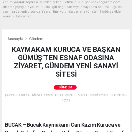
Yorum yazarak Topluluk Kuralları’nı kabul etmiş bulunuyor ve akcagazete.com
sitesine yaptığınız yorumunuzla ilgili doğrudan veya dolaylı tüm sorumluluğu tek
başınıza üstleniyorsunuz. Yazılan tüm yorumlardan site yönetimi hiçbir şekilde
sorumlu tutulamaz.
Anasayfa
Gündem
KAYMAKAM KURUCA VE BAŞKAN
GÜMÜŞ’TEN ESNAF ODASINA
ZİYARET, GÜNDEM YENİ SANAYİ
SİTESİ
GÜNDEM
(Akca Gazete) - Akca Gazete | 05.08.2026 - 15:48, Güncelleme: 05.08.2026 -
17:21
BUCAK – Bucak Kaymakamı Can Kazım Kuruca ve