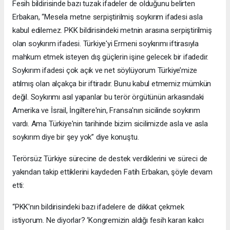
Fesih bildirisinde bazı tuzak ifadeler de olduğunu belirten
Erbakan, “Mesela metne serpiştirilmiş soykırım ifadesi asla
kabul edilemez. PKK bildirisindeki metnin arasına serpiştirilmiş
olan soykırım ifadesi. Türkiye'yi Ermeni soykırımı iftirasıyla
mahkum etmek isteyen dış güçlerin işine gelecek bir ifadedir.
Soykırım ifadesi çok açık ve net söylüyorum Türkiye’mize
atılmış olan alçakça bir iftiradır. Bunu kabul etmemiz mümkün
değil. Soykırımı asıl yapanlar bu terör örgütünün arkasındaki
Amerika ve İsrail, İngiltere'nin, Fransa'nın sicilinde soykırım
vardı. Ama Türkiye'nin tarihinde bizim sicilimizde asla ve asla
soykırım diye bir şey yok” diye konuştu.
Terörsüz Türkiye sürecine de destek verdiklerini ve süreci de
yakından takip ettiklerini kaydeden Fatih Erbakan, şöyle devam
etti:
“PKK'nın bildirisindeki bazı ifadelere de dikkat çekmek
istiyorum. Ne diyorlar? ‘Kongremizin aldığı fesih kararı kalıcı