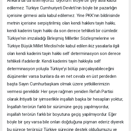
Ankara'da da istemiyoruz’ diyorum. Böyle bir şey asla kabul
edilemez. Türkiye Cumhuriyeti Devleti'nin böyle bir pazarlığın
içerisine girmesi asla kabul edilemez. Yine PKK'nın bildirisinde
metnin içerisine serpiştirilmiş olan kendi hakkını tayin hakkı;
kendi kaderini tayin hakkı da son derece tehlikeli bir cümledir.
Türkiye'nin imzaladığı Birleşmiş Milletler Sözleşmelerine ve
Türkiye Büyük Millet Meclisi'nde kabul edilen ikiz yasalarla ilgili
olan kendi kaderini tayin hakkı self determinasyon son derece
tehlikeli ifadelerdir. Kendi kaderini tayin hakkıyla self
determinasyon yoluyla Türkiye'yi bölüp parçalayabileceğini
düşünenler varsa bunlara da en net cevabı en üst perdeden
başta Sayın Cumhurbaşkanı olmak üzere yetkililerimizin
vermesi gereklidir. Her şeye rağmen yeniden Refah Partisi
olarak ihtiyatlı bir iyimserlikle inşallah başka bir hesapları yoktur,
İnşallah terörün farklı bir sürümüne geçiş yapılmıyordur,
inşallah terörün farklı bir boyutuna geçiş yapılmıyordur. Eğer
böyle bir şey varsa bile onları doğduğuna pişman ederiz diyerek
bu sürece terörsüz Türkiye sürecine destek olduğumuzu ve