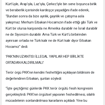
Kürt'üyle, Arap'ıyla, Laz'ıyla, Çerkez'iyle bin sene boyunca birlik
ve beraberlik içerisinde kardeşçe yaşadığını ifade ederek,
“Bundan sonra da bize ayrılık, gayrılık ve çatışma asla
yakışmaz. Merhum Erbakan Hocamızın ifade ettiği gibi Türk ve
Kürt bir olursa karşısında ne Amerika durabilir ne İsrail durabilir
ne de Siyonizm durabilir. Ama Türk ve Kürt'ü birbirinden
ayırırsan ortada ne Türk kalır ne de Kürt kalır diyor Erbakan
Hocamız” dedi.
'PKK'NIN UZANTISI İLLEGAL YAPILAR HEP BİRLİKTE
ORTADAN KALDIRILMALI'
Terör örgü PKK’nın kendini feshettiğini açıklayan bildirisini de
değerlendiren Erbakan, şunları söyledi:
“İşte geçtiğimiz günlerde PKK terör örgütü fesih kongresini
gerçekleştirdi. PKK'nın örgütsel yapısının feshedilmesi, silahlı
mücadelenin sonlandırılması kararlarını açıkladı. Yine bu