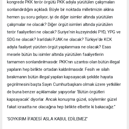
kongrede PKK terör örgütü PKK adıyla yürütülen çalışmaları
sonlandırdığını açıkladı. Böyle bir noktada milletimizin aklına
hemen şu soru geliyor; iyi de diğer isimler altında yürütülen
çalışmalar ne olacak? Diğer örgüt isimleri altında yürütülen
terör faaliyetleri ne olacak? Suriye'nin kuzeyindeki PYD, YPG ve
SDG ne olacak? İran'daki PJAK ne olacak? Türkiye'de KCK
adıyla faaliyet yürüten örgüt yapılanması ne olacak? Esas
mesele bütün bu isimler altında yürütülen faaliyetlerin
tamamen sonlandırılmasıdır. PKK'nın uzantısı olan bütün illegal
yapıların hep birlikte ortadan kaldırılmasıdır. Fesih ve silah
bırakmanın bütün illegal yapıları kapsayacak şekilde hayata
geçirilmesini başta Sayın Cumhurbaşkanı olmak üzere yetkililer
de buna benzer açıklamalar yapıyorlar ‘Bütün örgütleri
kapsayacak’ diyorlar. Ancak konuşma güzel, söylemler güzel
fakat icraatta ne olacağına hep birlikte elbette ki bakacağız.”
'SOYKIRIM İFADESİ ASLA KABUL EDİLEMEZ'