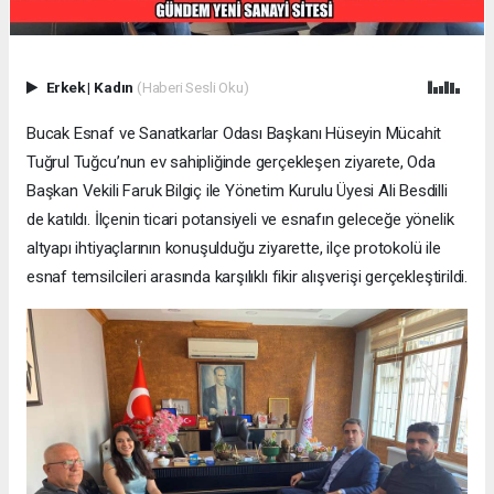
Erkek
|
Kadın
(Haberi Sesli Oku)
Bucak Esnaf ve Sanatkarlar Odası Başkanı Hüseyin Mücahit
Tuğrul Tuğcu’nun ev sahipliğinde gerçekleşen ziyarete, Oda
Başkan Vekili Faruk Bilgiç ile Yönetim Kurulu Üyesi Ali Besdilli
de katıldı. İlçenin ticari potansiyeli ve esnafın geleceğe yönelik
altyapı ihtiyaçlarının konuşulduğu ziyarette, ilçe protokolü ile
esnaf temsilcileri arasında karşılıklı fikir alışverişi gerçekleştirildi.