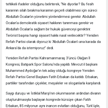
tehlikeli ifadeler olduğunu belirterek, “Ne diyorlar? Bu fesih
kararının silah bırakma kararının geçerli olabilmesi için süreci
Abdullah Öcalan’ın yönetimi yönlendirmesi gerekir. Abdullah
Öcalan’a demokratik siyaset hakkının tanınması gerekir ve
Abdullah Öcalan’a sağlam bir hukuki güvenceyi gerektirir.
Terörist başına hangi siyaset hakkı nasıl verilecektir? Yeniden
Refah Partisi olarak diyoruz ki ‘Abdullah Öcalan'ı ana karada da
Ankara'da da istemiyoruz” dedi.
Yeniden Refah Partisi Kahramanmaraş 3’üncü Olağan İl
Kongresi, Batıpark Spor Salonu’nda yapıldı. Mevcut il başkanı
Muhammed Aydoğar’ın tek aday olduğu kongreye Yeniden
Refah Partisi Genel Başkanı Fatih Erbakan da katıldı. Erbakan,
partililer tarafından çiçekler, meşaleler ve sloganlarla karşılandı.
Saygı duruşu ve İstiklal Marşı’nın okunmasının ardından divanın
oluşturulmasıyla başlayan kongrede kürsüye çıkan Fatih
Erbakan, 85 milyonun aynı inancın evlatları olduğunu, Türk'üyle,