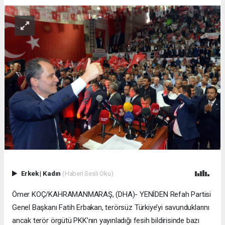
Erkek
|
Kadın
(Haberi Sesli Oku)
Ömer KOÇ/KAHRAMANMARAŞ, (DHA)- YENİDEN Refah Partisi
Genel Başkanı Fatih Erbakan, terörsüz Türkiye’yi savunduklarını
ancak terör örgütü PKK’nın yayınladığı fesih bildirisinde bazı