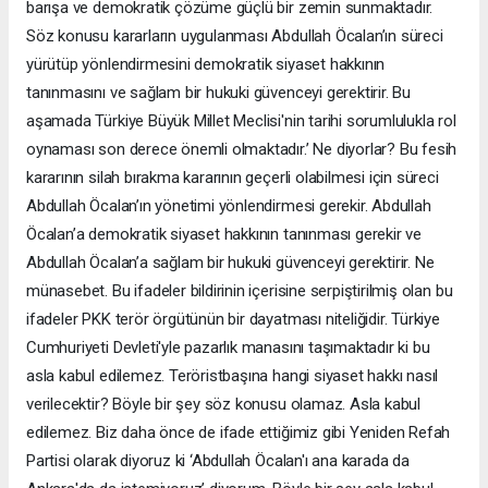
barışa ve demokratik çözüme güçlü bir zemin sunmaktadır.
Söz konusu kararların uygulanması Abdullah Öcalan’ın süreci
yürütüp yönlendirmesini demokratik siyaset hakkının
tanınmasını ve sağlam bir hukuki güvenceyi gerektirir. Bu
aşamada Türkiye Büyük Millet Meclisi'nin tarihi sorumlulukla rol
oynaması son derece önemli olmaktadır.’ Ne diyorlar? Bu fesih
kararının silah bırakma kararının geçerli olabilmesi için süreci
Abdullah Öcalan’ın yönetimi yönlendirmesi gerekir. Abdullah
Öcalan’a demokratik siyaset hakkının tanınması gerekir ve
Abdullah Öcalan’a sağlam bir hukuki güvenceyi gerektirir. Ne
münasebet. Bu ifadeler bildirinin içerisine serpiştirilmiş olan bu
ifadeler PKK terör örgütünün bir dayatması niteliğidir. Türkiye
Cumhuriyeti Devleti'yle pazarlık manasını taşımaktadır ki bu
asla kabul edilemez. Teröristbaşına hangi siyaset hakkı nasıl
verilecektir? Böyle bir şey söz konusu olamaz. Asla kabul
edilemez. Biz daha önce de ifade ettiğimiz gibi Yeniden Refah
Partisi olarak diyoruz ki ‘Abdullah Öcalan'ı ana karada da