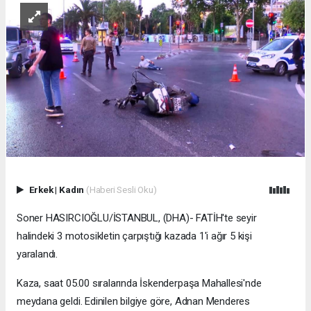
Erkek
|
Kadın
(Haberi Sesli Oku)
Soner HASIRCIOĞLU/İSTANBUL, (DHA)- FATİH'te seyir
halindeki 3 motosikletin çarpıştığı kazada 1'i ağır 5 kişi
yaralandı.
Kaza, saat 05.00 sıralarında İskenderpaşa Mahallesi'nde
meydana geldi. Edinilen bilgiye göre, Adnan Menderes