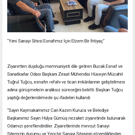
"Yeni Sanayi Sitesi Esnafımız İçin Elzem Bir İhtiyaç"
Ziyaretten duyduğu memnuniyeti dile getiren Bucak Esnaf ve
Sanatkarlar Odası Başkanı Ziraat Mühendisi Hüseyin Mücahit
Tuğrul Tuğcu, esnafın refahı ve ticari imkânlarının geliştirilmesi
adına görüşmelerin aralıksız süreceğini belirtti. Başkan Tuğcu
yaptığı değerlendirmede şu ifadeleri kullandı:
“Sayın Kaymakamımız Can Kazım Kuruca ve Belediye
Başkanımız Sayın Hülya Gümüş nezaket ziyaretinde bulunarak
Odamızı şereflendirdiler. Ziyaretlerinde mevcut Sanayi
Sitemizin durumu ve Yeni bir Sanayi Sitesinin elzemliliğinden