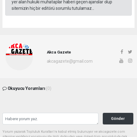
yer alan hukuki muhataplar haberi geçen ajanslar olup
sitemizin hiç bir editörü sorumlu tutulamaz...
Akca Gazete
akcagazete@gmail.com
Okuyucu Yorumları
(0)
Gönder
Yorum yazarak Topluluk Kuralları’nı kabul etmiş bulunuyor ve akcagazete.com
sitesine yaptığınız yorumunuzla ilgili doğrudan veya dolaylı tüm sorumluluğu tek