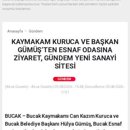
başınıza üstleniyorsunuz. Yazılan tüm yorumlardan site yönetimi hiçbir şekilde
sorumlu tutulamaz.
Anasayfa
Gündem
KAYMAKAM KURUCA VE BAŞKAN
GÜMÜŞ’TEN ESNAF ODASINA
ZİYARET, GÜNDEM YENİ SANAYİ
SİTESİ
GÜNDEM
(Akca Gazete) - Akca Gazete | 05.08.2026 - 15:48, Güncelleme: 05.08.2026 -
17:21
BUCAK – Bucak Kaymakamı Can Kazım Kuruca ve
Bucak Belediye Başkanı Hülya Gümüş, Bucak Esnaf