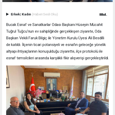
Erkek
|
Kadın
(Haberi Sesli Oku)
Bucak Esnaf ve Sanatkarlar Odası Başkanı Hüseyin Mücahit
Tuğrul Tuğcu’nun ev sahipliğinde gerçekleşen ziyarete, Oda
Başkan Vekili Faruk Bilgiç ile Yönetim Kurulu Üyesi Ali Besdilli
de katıldı. İlçenin ticari potansiyeli ve esnafın geleceğe yönelik
altyapı ihtiyaçlarının konuşulduğu ziyarette, ilçe protokolü ile
esnaf temsilcileri arasında karşılıklı fikir alışverişi gerçekleştirildi.