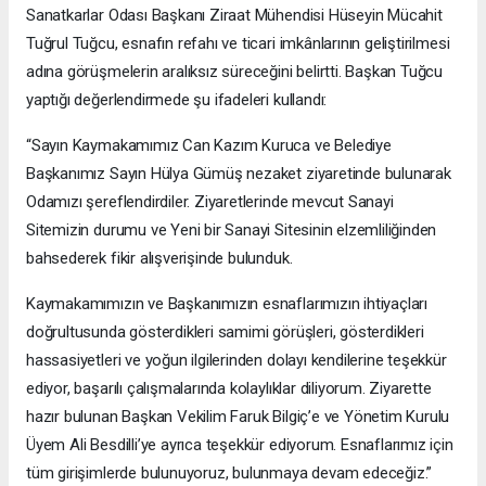
Sanatkarlar Odası Başkanı Ziraat Mühendisi Hüseyin Mücahit
Tuğrul Tuğcu, esnafın refahı ve ticari imkânlarının geliştirilmesi
adına görüşmelerin aralıksız süreceğini belirtti. Başkan Tuğcu
yaptığı değerlendirmede şu ifadeleri kullandı:
“Sayın Kaymakamımız Can Kazım Kuruca ve Belediye
Başkanımız Sayın Hülya Gümüş nezaket ziyaretinde bulunarak
Odamızı şereflendirdiler. Ziyaretlerinde mevcut Sanayi
Sitemizin durumu ve Yeni bir Sanayi Sitesinin elzemliliğinden
bahsederek fikir alışverişinde bulunduk.
Kaymakamımızın ve Başkanımızın esnaflarımızın ihtiyaçları
doğrultusunda gösterdikleri samimi görüşleri, gösterdikleri
hassasiyetleri ve yoğun ilgilerinden dolayı kendilerine teşekkür
ediyor, başarılı çalışmalarında kolaylıklar diliyorum. Ziyarette
hazır bulunan Başkan Vekilim Faruk Bilgiç’e ve Yönetim Kurulu
Üyem Ali Besdilli’ye ayrıca teşekkür ediyorum. Esnaflarımız için
tüm girişimlerde bulunuyoruz, bulunmaya devam edeceğiz.”