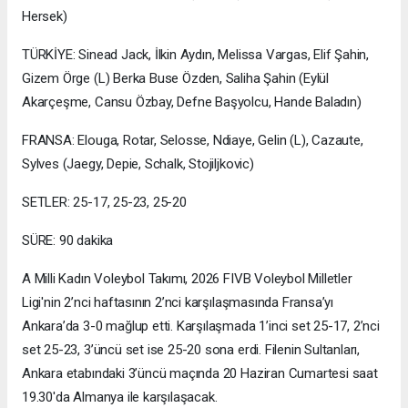
Hersek)
TÜRKİYE: Sinead Jack, İlkin Aydın, Melissa Vargas, Elif Şahin,
Gizem Örge (L) Berka Buse Özden, Saliha Şahin (Eylül
Akarçeşme, Cansu Özbay, Defne Başyolcu, Hande Baladın)
FRANSA: Elouga, Rotar, Selosse, Ndiaye, Gelin (L), Cazaute,
Sylves (Jaegy, Depie, Schalk, Stojiljkovic)
SETLER: 25-17, 25-23, 25-20
SÜRE: 90 dakika
A Milli Kadın Voleybol Takımı, 2026 FIVB Voleybol Milletler
Ligi'nin 2’nci haftasının 2’nci karşılaşmasında Fransa’yı
Ankara’da 3-0 mağlup etti. Karşılaşmada 1’inci set 25-17, 2’nci
set 25-23, 3’üncü set ise 25-20 sona erdi. Filenin Sultanları,
Ankara etabındaki 3’üncü maçında 20 Haziran Cumartesi saat
19.30'da Almanya ile karşılaşacak.