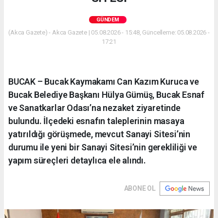
GÜNDEM
(Akca Gazete) - Akca Gazete | 05.08.2026 - 15:48, Güncelleme: 05.08.2026 -
17:21
BUCAK – Bucak Kaymakamı Can Kazım Kuruca ve
Bucak Belediye Başkanı Hülya Gümüş, Bucak Esnaf
ve Sanatkarlar Odası’na nezaket ziyaretinde
bulundu. İlçedeki esnafın taleplerinin masaya
yatırıldığı görüşmede, mevcut Sanayi Sitesi’nin
durumu ile yeni bir Sanayi Sitesi’nin gerekliliği ve
yapım süreçleri detaylıca ele alındı.
ABONE OL