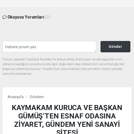
Okuyucu Yorumları
(0)
Gönder
Yorum yazarak Topluluk Kuralları’nı kabul etmiş bulunuyor ve akcagazete.com
sitesine yaptığınız yorumunuzla ilgili doğrudan veya dolaylı tüm sorumluluğu tek
başınıza üstleniyorsunuz. Yazılan tüm yorumlardan site yönetimi hiçbir şekilde
sorumlu tutulamaz.
Anasayfa
Gündem
KAYMAKAM KURUCA VE BAŞKAN
GÜMÜŞ’TEN ESNAF ODASINA
ZİYARET, GÜNDEM YENİ SANAYİ
SİTESİ