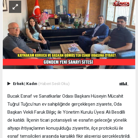
Erkek
|
Kadın
(Haberi Sesli Oku)
Bucak Esnaf ve Sanatkarlar Odası Başkanı Hüseyin Mücahit
Tuğrul Tuğcu’nun ev sahipliğinde gerçekleşen ziyarete, Oda
Başkan Vekili Faruk Bilgiç ile Yönetim Kurulu Üyesi Ali Besdilli
de katıldı. İlçenin ticari potansiyeli ve esnafın geleceğe yönelik
altyapı ihtiyaçlarının konuşulduğu ziyarette, ilçe protokolü ile
esnaf temsilcileri arasında karşılıklı fikir alışverişi gerçekleştirildi.