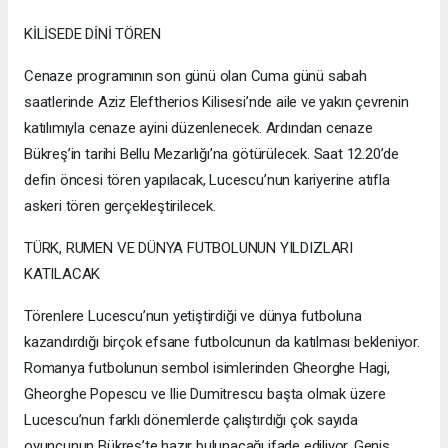
KİLİSEDE DİNİ TÖREN
Cenaze programının son günü olan Cuma günü sabah
saatlerinde Aziz Eleftherios Kilisesi’nde aile ve yakın çevrenin
katılımıyla cenaze ayini düzenlenecek. Ardından cenaze
Bükreş’in tarihi Bellu Mezarlığı’na götürülecek. Saat 12.20’de
defin öncesi tören yapılacak, Lucescu’nun kariyerine atıfla
askeri tören gerçekleştirilecek.
TÜRK, RUMEN VE DÜNYA FUTBOLUNUN YILDIZLARI
KATILACAK
Törenlere Lucescu’nun yetiştirdiği ve dünya futboluna
kazandırdığı birçok efsane futbolcunun da katılması bekleniyor.
Romanya futbolunun sembol isimlerinden Gheorghe Hagi,
Gheorghe Popescu ve Ilie Dumitrescu başta olmak üzere
Lucescu’nun farklı dönemlerde çalıştırdığı çok sayıda
oyuncunun Bükreş’te hazır bulunacağı ifade ediliyor. Geniş