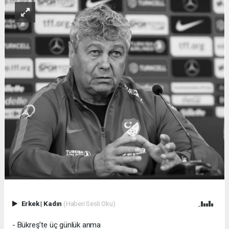
Erkek
|
Kadın
(Haberi Sesli Oku)
- Bükreş’te üç günlük anma