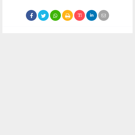
Haber ajanslarından eklenen tüm haberler, sitemizin
editörlerinin müdahalesi olmadan yayınlanır. Bu haberlerde
yer alan hukuki muhataplar haberi geçen ajanslar olup
sitemizin hiç bir editörü sorumlu tutulamaz...
Akca Gazete
akcagazete@gmail.com