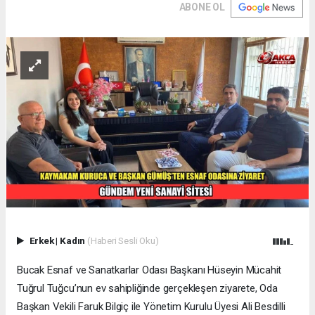
ABONE OL
Erkek
|
Kadın
(Haberi Sesli Oku)
Bucak Esnaf ve Sanatkarlar Odası Başkanı Hüseyin Mücahit
Tuğrul Tuğcu’nun ev sahipliğinde gerçekleşen ziyarete, Oda
Başkan Vekili Faruk Bilgiç ile Yönetim Kurulu Üyesi Ali Besdilli