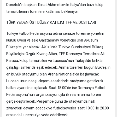
Donetsk’in başkanı Rinat Akhmetov ile İtalya’dan bazı kulüp
temsilcilerinin törenlere katılması bekleniyor.
TÜRKİYE’DEN ÜST DÜZEY KATILIM: TFF VE DOSTLARI
Türkiye Futbol Federasyonu adına cenaze törenine yönetim
kurulu üyesi ve eski Galatasaray yöneticisi Ural Aküzüm,
Bükreş’te yer alacak. Aküzüm’e Türkiye Cumhuriyeti Bükreş
Büyükelçisi Özgür Kıvanç Altan, TFF Romanya Temsilcisi Ali
Karaca, kulüp temsilcileri ve Lucescu’nun Türkiye’de birlikte
çalıştığı isimler de eşlik edecek. Anma törenleri bugün Bükreş’in
en büyük stadyumu olan Arena Naționala’da başlayacak.
Lucescu’nun naaşı akşam saatlerinde stadyuma getirilerek
halkın ziyaretine açılacak. Saat 18.00’de ise Romanya Futbol
Federasyonu’nun organizasyonuyla ilk resmi anma töreni
gerçekleştirilecek. Perşembe günü de stadyumda halk
ziyaretleri devam edecek ve futbolseverler saat 10.00 ile 20.00
arasında Lucescu’ya veda edebilecek.