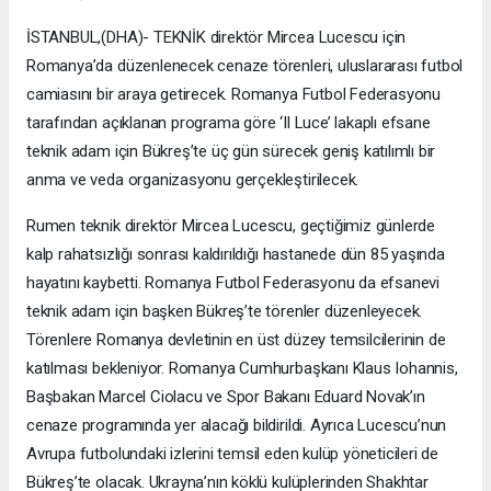
İSTANBUL,(DHA)- TEKNİK direktör Mircea Lucescu için
Romanya’da düzenlenecek cenaze törenleri, uluslararası futbol
camiasını bir araya getirecek. Romanya Futbol Federasyonu
tarafından açıklanan programa göre ‘Il Luce’ lakaplı efsane
teknik adam için Bükreş’te üç gün sürecek geniş katılımlı bir
anma ve veda organizasyonu gerçekleştirilecek.
Rumen teknik direktör Mircea Lucescu, geçtiğimiz günlerde
kalp rahatsızlığı sonrası kaldırıldığı hastanede dün 85 yaşında
hayatını kaybetti. Romanya Futbol Federasyonu da efsanevi
teknik adam için başken Bükreş’te törenler düzenleyecek.
Törenlere Romanya devletinin en üst düzey temsilcilerinin de
katılması bekleniyor. Romanya Cumhurbaşkanı Klaus Iohannis,
Başbakan Marcel Ciolacu ve Spor Bakanı Eduard Novak’ın
cenaze programında yer alacağı bildirildi. Ayrıca Lucescu’nun
Avrupa futbolundaki izlerini temsil eden kulüp yöneticileri de
Bükreş’te olacak. Ukrayna’nın köklü kulüplerinden Shakhtar