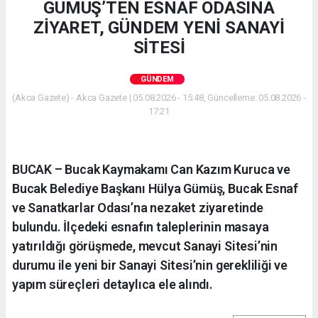
GÜMÜŞ’TEN ESNAF ODASINA
ZİYARET, GÜNDEM YENİ SANAYİ
SİTESİ
GÜNDEM
(Akca Gazete) - Akca Gazete | 05.08.2026 - 15:48, Güncelleme: 05.08.2026 -
17:21
BUCAK – Bucak Kaymakamı Can Kazım Kuruca ve
Bucak Belediye Başkanı Hülya Gümüş, Bucak Esnaf
ve Sanatkarlar Odası’na nezaket ziyaretinde
bulundu. İlçedeki esnafın taleplerinin masaya
yatırıldığı görüşmede, mevcut Sanayi Sitesi’nin
durumu ile yeni bir Sanayi Sitesi’nin gerekliliği ve
yapım süreçleri detaylıca ele alındı.