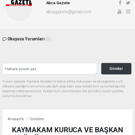
Akca Gazete
akcagazete@gmail.com
Okuyucu Yorumları
(0)
Gönder
Yorum yazarak Topluluk Kuralları’nı kabul etmiş bulunuyor ve akcagazete.com
sitesine yaptığınız yorumunuzla ilgili doğrudan veya dolaylı tüm sorumluluğu tek
başınıza üstleniyorsunuz. Yazılan tüm yorumlardan site yönetimi hiçbir şekilde
sorumlu tutulamaz.
Anasayfa
Gündem
KAYMAKAM KURUCA VE BAŞKAN