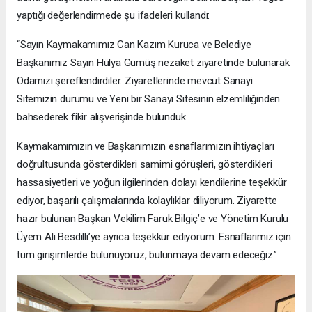
yaptığı değerlendirmede şu ifadeleri kullandı:
“Sayın Kaymakamımız Can Kazım Kuruca ve Belediye
Başkanımız Sayın Hülya Gümüş nezaket ziyaretinde bulunarak
Odamızı şereflendirdiler. Ziyaretlerinde mevcut Sanayi
Sitemizin durumu ve Yeni bir Sanayi Sitesinin elzemliliğinden
bahsederek fikir alışverişinde bulunduk.
Kaymakamımızın ve Başkanımızın esnaflarımızın ihtiyaçları
doğrultusunda gösterdikleri samimi görüşleri, gösterdikleri
hassasiyetleri ve yoğun ilgilerinden dolayı kendilerine teşekkür
ediyor, başarılı çalışmalarında kolaylıklar diliyorum. Ziyarette
hazır bulunan Başkan Vekilim Faruk Bilgiç’e ve Yönetim Kurulu
Üyem Ali Besdilli’ye ayrıca teşekkür ediyorum. Esnaflarımız için
tüm girişimlerde bulunuyoruz, bulunmaya devam edeceğiz.”