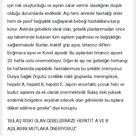
için risk oluşturduğu ve aşının zarar verme olasılığının düşük
olduğu durumlarda endikedir. Aşı hem annede hastalığı önler
hem de pasif bağışıklık sağlayarak bebeği hastalıklara karşı
korur. Aslında gebelikte ideal olan, gebelik planlanmadan önce
aşı takviminde bulunan tüm aşıların yapılması ve bağışıklığın
sağlanmasıdır. Bunlar; inaktif grip aşısı, tetanoz-difteri-
boğmaca aşısı ve Kovid aşısıdır. Bu aşılardan tetanoz aşısını
20. hafta üstü önermekteyiz. Diğer iki aşı ise gebeliğin herhangi
bir haftasında yapılabilir, hastalarımıza bu şekilde öneriyoruz.
Dünya Sağlık Örgütü, özellikle riskli gruplarda; meningokok,
hepatit A, hepatit B, hepatit E, Japon ensefaliti, çocuk felci ve
kuduz aşılarını da ek olarak önermektedir. Bulaş riski yüksek
endemik bölgelere seyahat edecek olan gebelerde bu aşılara
dikkat edilmesi gerekir” diye konuştu.
‘BULAŞ RİSKİ OLAN GEBELERİMİZE HEPATİT A VE B
AŞILARINI MUTLAKA ÖNERİYORUZ’