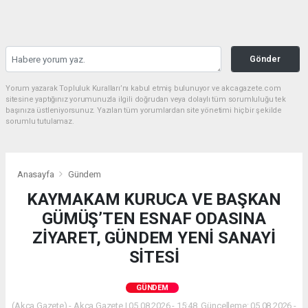
Gönder
Yorum yazarak Topluluk Kuralları’nı kabul etmiş bulunuyor ve akcagazete.com
sitesine yaptığınız yorumunuzla ilgili doğrudan veya dolaylı tüm sorumluluğu tek
başınıza üstleniyorsunuz. Yazılan tüm yorumlardan site yönetimi hiçbir şekilde
sorumlu tutulamaz.
Anasayfa
Gündem
KAYMAKAM KURUCA VE BAŞKAN
GÜMÜŞ’TEN ESNAF ODASINA
ZİYARET, GÜNDEM YENİ SANAYİ
SİTESİ
GÜNDEM
(Akca Gazete) - Akca Gazete | 05.08.2026 - 15:48, Güncelleme: 05.08.2026 -