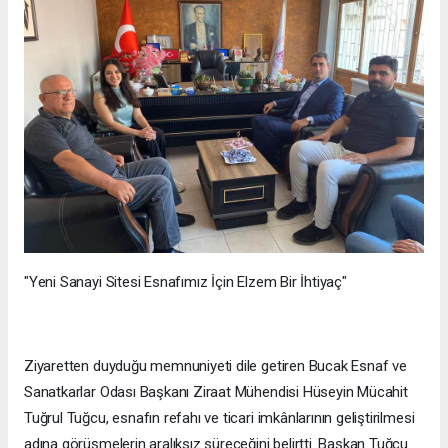
"Yeni Sanayi Sitesi Esnafımız İçin Elzem Bir İhtiyaç"
Ziyaretten duyduğu memnuniyeti dile getiren Bucak Esnaf ve
Sanatkarlar Odası Başkanı Ziraat Mühendisi Hüseyin Mücahit
Tuğrul Tuğcu, esnafın refahı ve ticari imkânlarının geliştirilmesi
adına görüşmelerin aralıksız süreceğini belirtti. Başkan Tuğcu