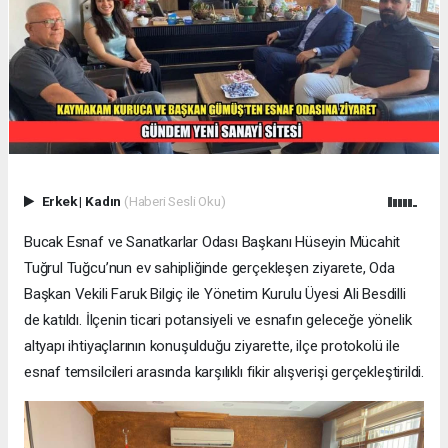
Erkek
|
Kadın
(Haberi Sesli Oku)
Bucak Esnaf ve Sanatkarlar Odası Başkanı Hüseyin Mücahit
Tuğrul Tuğcu’nun ev sahipliğinde gerçekleşen ziyarete, Oda
Başkan Vekili Faruk Bilgiç ile Yönetim Kurulu Üyesi Ali Besdilli
de katıldı. İlçenin ticari potansiyeli ve esnafın geleceğe yönelik
altyapı ihtiyaçlarının konuşulduğu ziyarette, ilçe protokolü ile
esnaf temsilcileri arasında karşılıklı fikir alışverişi gerçekleştirildi.