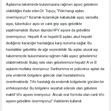
Aşılanma takviminde bulunmasına rağmen aşısız gebelerin
olabildiğini ifade eden Dr. Topçu, “Peki hangi aşıları
önermiyoruz? Kızamık-kızamıkçık-kabakulak aşısı, varisella
aşısı, tüberküloz aşısı ve canlı grip aşısı gebelikte
yapılmamalıdır. Bunun dışında HPV aşısını da gebelikte
önermiyoruz. Hepatit A ve hepatit B aşıları, akut hepatit
dediğimiz karaciğer hastalığına karşı koruma sağlar. Bu
hastalıklar gebelikte de ağır seyredebilir. Bu aşılar, ulusal aşı
takvimimizde bulunmasına rağmen hâlâ aşısız gebelerimiz
olabilmektedir. Bulaş riski olan gebelerimize hepatit A ve B
aşılarını mutlaka öneriyoruz. Sarıhumma ve poliovirüs aşıları da
yine endemik bölgelere gidecek olan hastalarımıza
önerilmektedir. Tifo hastalığı da endemik bölgelerde görülen bir
enfeksiyondur. Bu bölgelere seyahat edecek olan gebelere
inaktif tifo aşısını öneriyoruz. Ancak oral formda olan canlı tifo
aşısını gebelikte önermiyoruz” ifadelerini kullandı.