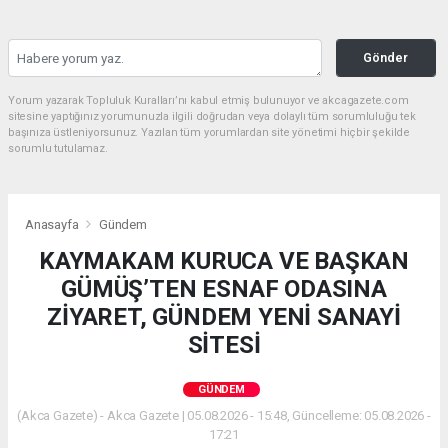
Gönder
Yorum yazarak Topluluk Kuralları’nı kabul etmiş bulunuyor ve akcagazete.com
sitesine yaptığınız yorumunuzla ilgili doğrudan veya dolaylı tüm sorumluluğu tek
başınıza üstleniyorsunuz. Yazılan tüm yorumlardan site yönetimi hiçbir şekilde
sorumlu tutulamaz.
Anasayfa
Gündem
KAYMAKAM KURUCA VE BAŞKAN
GÜMÜŞ’TEN ESNAF ODASINA
ZİYARET, GÜNDEM YENİ SANAYİ
SİTESİ
GÜNDEM
(Akca Gazete) - Akca Gazete | 05.08.2026 - 15:48, Güncelleme: 05.08.2026 -
17:21