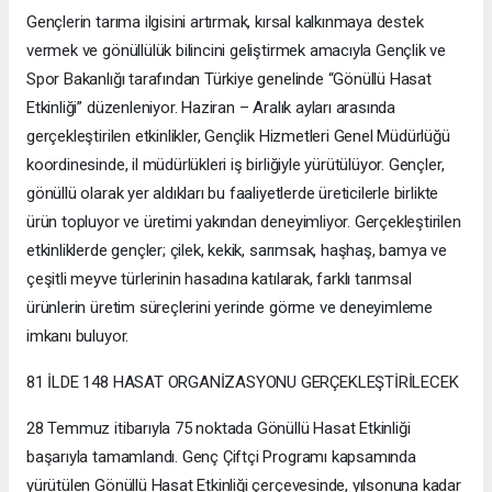
Gençlerin tarıma ilgisini artırmak, kırsal kalkınmaya destek
vermek ve gönüllülük bilincini geliştirmek amacıyla Gençlik ve
Spor Bakanlığı tarafından Türkiye genelinde “Gönüllü Hasat
Etkinliği” düzenleniyor. Haziran – Aralık ayları arasında
gerçekleştirilen etkinlikler, Gençlik Hizmetleri Genel Müdürlüğü
koordinesinde, il müdürlükleri iş birliğiyle yürütülüyor. Gençler,
gönüllü olarak yer aldıkları bu faaliyetlerde üreticilerle birlikte
ürün topluyor ve üretimi yakından deneyimliyor. Gerçekleştirilen
etkinliklerde gençler; çilek, kekik, sarımsak, haşhaş, bamya ve
çeşitli meyve türlerinin hasadına katılarak, farklı tarımsal
ürünlerin üretim süreçlerini yerinde görme ve deneyimleme
imkanı buluyor.
81 İLDE 148 HASAT ORGANİZASYONU GERÇEKLEŞTİRİLECEK
28 Temmuz itibarıyla 75 noktada Gönüllü Hasat Etkinliği
başarıyla tamamlandı. Genç Çiftçi Programı kapsamında
yürütülen Gönüllü Hasat Etkinliği çerçevesinde, yılsonuna kadar