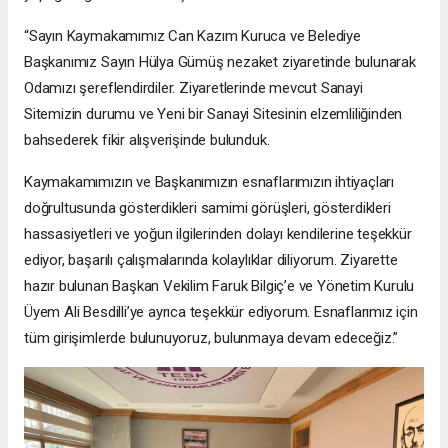
“Sayın Kaymakamımız Can Kazım Kuruca ve Belediye
Başkanımız Sayın Hülya Gümüş nezaket ziyaretinde bulunarak
Odamızı şereflendirdiler. Ziyaretlerinde mevcut Sanayi
Sitemizin durumu ve Yeni bir Sanayi Sitesinin elzemliliğinden
bahsederek fikir alışverişinde bulunduk.
Kaymakamımızın ve Başkanımızın esnaflarımızın ihtiyaçları
doğrultusunda gösterdikleri samimi görüşleri, gösterdikleri
hassasiyetleri ve yoğun ilgilerinden dolayı kendilerine teşekkür
ediyor, başarılı çalışmalarında kolaylıklar diliyorum. Ziyarette
hazır bulunan Başkan Vekilim Faruk Bilgiç’e ve Yönetim Kurulu
Üyem Ali Besdilli’ye ayrıca teşekkür ediyorum. Esnaflarımız için
tüm girişimlerde bulunuyoruz, bulunmaya devam edeceğiz.”