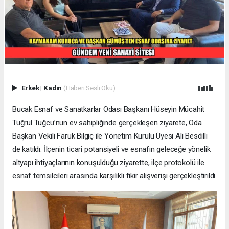
Erkek
|
Kadın
(Haberi Sesli Oku)
Bucak Esnaf ve Sanatkarlar Odası Başkanı Hüseyin Mücahit
Tuğrul Tuğcu’nun ev sahipliğinde gerçekleşen ziyarete, Oda
Başkan Vekili Faruk Bilgiç ile Yönetim Kurulu Üyesi Ali Besdilli
de katıldı. İlçenin ticari potansiyeli ve esnafın geleceğe yönelik
altyapı ihtiyaçlarının konuşulduğu ziyarette, ilçe protokolü ile
esnaf temsilcileri arasında karşılıklı fikir alışverişi gerçekleştirildi.