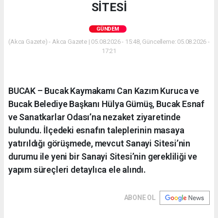
SİTESİ
GÜNDEM
(Akca Gazete) - Akca Gazete | 05.08.2026 - 15:48, Güncelleme: 05.08.2026 -
17:21
BUCAK – Bucak Kaymakamı Can Kazım Kuruca ve
Bucak Belediye Başkanı Hülya Gümüş, Bucak Esnaf
ve Sanatkarlar Odası’na nezaket ziyaretinde
bulundu. İlçedeki esnafın taleplerinin masaya
yatırıldığı görüşmede, mevcut Sanayi Sitesi’nin
durumu ile yeni bir Sanayi Sitesi’nin gerekliliği ve
yapım süreçleri detaylıca ele alındı.
ABONE OL