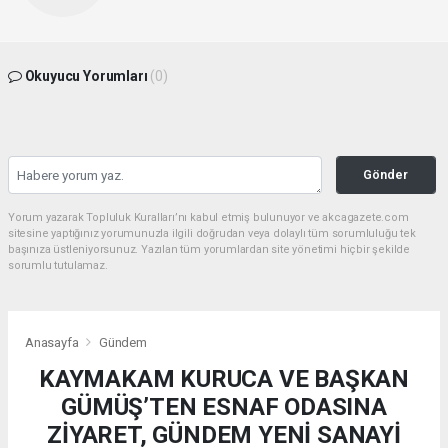
Okuyucu Yorumları
(0)
Gönder
Yorum yazarak Topluluk Kuralları’nı kabul etmiş bulunuyor ve akcagazete.com
sitesine yaptığınız yorumunuzla ilgili doğrudan veya dolaylı tüm sorumluluğu tek
başınıza üstleniyorsunuz. Yazılan tüm yorumlardan site yönetimi hiçbir şekilde
sorumlu tutulamaz.
Anasayfa
Gündem
KAYMAKAM KURUCA VE BAŞKAN
GÜMÜŞ’TEN ESNAF ODASINA
ZİYARET, GÜNDEM YENİ SANAYİ