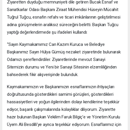
Ziyaretten duyduğu memnuniyeti dile getiren Bucak Esnaf ve
Sanatkarlar Odası Başkanı Ziraat Mühendisi Hüseyin Mücahit
Tuğrul Tuğcu, esnafın refahı ve ticari imkânlarının geliştirilmesi
adına görüşmelerin aralıksız süreceğini belirtti. Başkan Tuğcu
yaptığı değerlendirmede şu ifadeleri kullandı:
“Sayın Kaymakamımız Can Kazım Kuruca ve Belediye
Başkanımız Sayın Hülya Gümüş nezaket ziyaretinde bulunarak
Odamızı şereflendirdiler. Ziyaretlerinde mevcut Sanayi
Sitemizin durumu ve Yeni bir Sanayi Sitesinin elzemliliğinden
bahsederek fikir alışverişinde bulunduk.
Kaymakamımızın ve Başkanımızın esnaflarımızın ihtiyaçları
doğrultusunda gösterdikleri samimi görüşleri, gösterdikleri
hassasiyetleri ve yoğun ilgilerinden dolayı kendilerine teşekkür
ediyor, başarılı çalışmalarında kolaylıklar diliyorum. Ziyarette
hazır bulunan Başkan Vekilim Faruk Bilgiç’e ve Yönetim Kurulu
Üyem Ali Besdilli’ye ayrıca teşekkür ediyorum. Esnaflarımız için