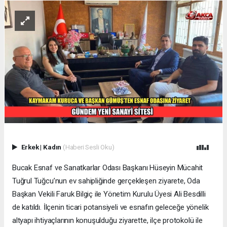
Erkek
|
Kadın
(Haberi Sesli Oku)
Bucak Esnaf ve Sanatkarlar Odası Başkanı Hüseyin Mücahit
Tuğrul Tuğcu’nun ev sahipliğinde gerçekleşen ziyarete, Oda
Başkan Vekili Faruk Bilgiç ile Yönetim Kurulu Üyesi Ali Besdilli
de katıldı. İlçenin ticari potansiyeli ve esnafın geleceğe yönelik
altyapı ihtiyaçlarının konuşulduğu ziyarette, ilçe protokolü ile