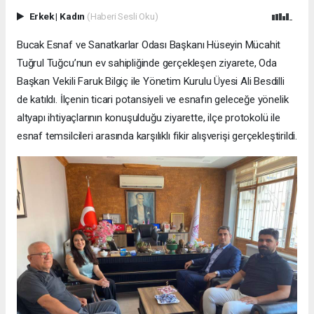
Erkek
|
Kadın
(Haberi Sesli Oku)
Bucak Esnaf ve Sanatkarlar Odası Başkanı Hüseyin Mücahit
Tuğrul Tuğcu’nun ev sahipliğinde gerçekleşen ziyarete, Oda
Başkan Vekili Faruk Bilgiç ile Yönetim Kurulu Üyesi Ali Besdilli
de katıldı. İlçenin ticari potansiyeli ve esnafın geleceğe yönelik
altyapı ihtiyaçlarının konuşulduğu ziyarette, ilçe protokolü ile
esnaf temsilcileri arasında karşılıklı fikir alışverişi gerçekleştirildi.