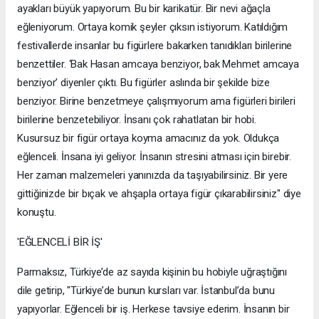
ayakları büyük yapıyorum. Bu bir karikatür. Bir nevi ağaçla
eğleniyorum. Ortaya komik şeyler çıksın istiyorum. Katıldığım
festivallerde insanlar bu figürlere bakarken tanıdıkları birilerine
benzettiler. ‘Bak Hasan amcaya benziyor, bak Mehmet amcaya
benziyor’ diyenler çıktı. Bu figürler aslında bir şekilde bize
benziyor. Birine benzetmeye çalışmıyorum ama figürleri birileri
birilerine benzetebiliyor. İnsanı çok rahatlatan bir hobi.
Kusursuz bir figür ortaya koyma amacınız da yok. Oldukça
eğlenceli. İnsana iyi geliyor. İnsanın stresini atması için birebir.
Her zaman malzemeleri yanınızda da taşıyabilirsiniz. Bir yere
gittiğinizde bir bıçak ve ahşapla ortaya figür çıkarabilirsiniz" diye
konuştu.
'EĞLENCELİ BİR İŞ'
Parmaksız, Türkiye’de az sayıda kişinin bu hobiyle uğraştığını
dile getirip, "Türkiye’de bunun kursları var. İstanbul’da bunu
yapıyorlar. Eğlenceli bir iş. Herkese tavsiye ederim. İnsanın bir