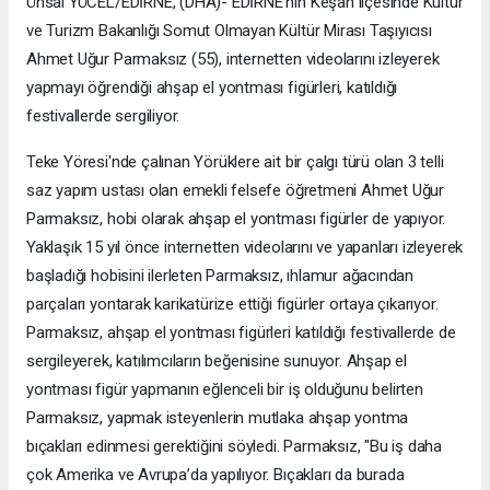
Ünsal YÜCEL/EDİRNE, (DHA)- EDİRNE’nin Keşan ilçesinde Kültür
ve Turizm Bakanlığı Somut Olmayan Kültür Mirası Taşıyıcısı
Ahmet Uğur Parmaksız (55), internetten videolarını izleyerek
yapmayı öğrendiği ahşap el yontması figürleri, katıldığı
festivallerde sergiliyor.
Teke Yöresi'nde çalınan Yörüklere ait bir çalgı türü olan 3 telli
saz yapım ustası olan emekli felsefe öğretmeni Ahmet Uğur
Parmaksız, hobi olarak ahşap el yontması figürler de yapıyor.
Yaklaşık 15 yıl önce internetten videolarını ve yapanları izleyerek
başladığı hobisini ilerleten Parmaksız, ıhlamur ağacından
parçaları yontarak karikatürize ettiği figürler ortaya çıkarıyor.
Parmaksız, ahşap el yontması figürleri katıldığı festivallerde de
sergileyerek, katılımcıların beğenisine sunuyor. Ahşap el
yontması figür yapmanın eğlenceli bir iş olduğunu belirten
Parmaksız, yapmak isteyenlerin mutlaka ahşap yontma
bıçakları edinmesi gerektiğini söyledi. Parmaksız, "Bu iş daha
çok Amerika ve Avrupa’da yapılıyor. Bıçakları da burada