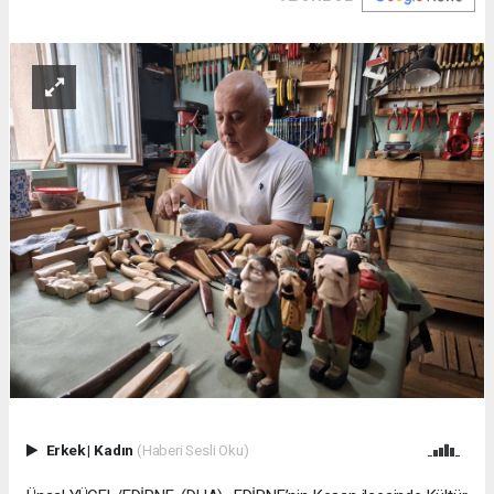
Erkek
|
Kadın
(Haberi Sesli Oku)