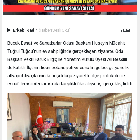
Erkek
|
Kadın
(Haberi Sesli Oku)
Bucak Esnaf ve Sanatkarlar Odası Başkanı Hüseyin Mücahit
Tuğrul Tuğcu’nun ev sahipliğinde gerçekleşen ziyarete, Oda
Başkan Vekili Faruk Bilgiç ile Yönetim Kurulu Üyesi Ali Besdilli
de katıldı. İlçenin ticari potansiyeli ve esnafın geleceğe yönelik
altyapı ihtiyaçlarının konuşulduğu ziyarette, ilçe protokolü ile
esnaf temsilcileri arasında karşılıklı fikir alışverişi gerçekleştirildi.