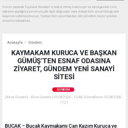
Yorum yazarak Topluluk Kuralları’nı kabul etmiş bulunuyor ve akcagazete.com
sitesine yaptığınız yorumunuzla ilgili doğrudan veya dolaylı tüm sorumluluğu tek
başınıza üstleniyorsunuz. Yazılan tüm yorumlardan site yönetimi hiçbir şekilde
sorumlu tutulamaz.
Anasayfa
Gündem
KAYMAKAM KURUCA VE BAŞKAN
GÜMÜŞ’TEN ESNAF ODASINA
ZİYARET, GÜNDEM YENİ SANAYİ
SİTESİ
GÜNDEM
(Akca Gazete) - Akca Gazete | 05.08.2026 - 15:48, Güncelleme: 05.08.2026 -
17:21
BUCAK – Bucak Kaymakamı Can Kazım Kuruca ve