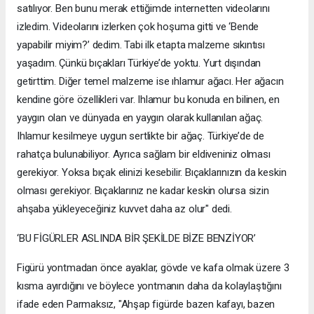
satılıyor. Ben bunu merak ettiğimde internetten videolarını
izledim. Videolarını izlerken çok hoşuma gitti ve ‘Bende
yapabilir miyim?’ dedim. Tabi ilk etapta malzeme sıkıntısı
yaşadım. Çünkü bıçakları Türkiye’de yoktu. Yurt dışından
getirttim. Diğer temel malzeme ise ıhlamur ağacı. Her ağacın
kendine göre özellikleri var. Ihlamur bu konuda en bilinen, en
yaygın olan ve dünyada en yaygın olarak kullanılan ağaç.
Ihlamur kesilmeye uygun sertlikte bir ağaç. Türkiye’de de
rahatça bulunabiliyor. Ayrıca sağlam bir eldiveniniz olması
gerekiyor. Yoksa bıçak elinizi kesebilir. Bıçaklarınızın da keskin
olması gerekiyor. Bıçaklarınız ne kadar keskin olursa sizin
ahşaba yükleyeceğiniz kuvvet daha az olur" dedi.
‘BU FİGÜRLER ASLINDA BİR ŞEKİLDE BİZE BENZİYOR’
Figürü yontmadan önce ayaklar, gövde ve kafa olmak üzere 3
kısma ayırdığını ve böylece yontmanın daha da kolaylaştığını
ifade eden Parmaksız, "Ahşap figürde bazen kafayı, bazen