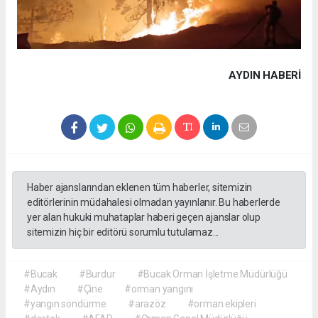
AYDIN HABERİ
Haber ajanslarından eklenen tüm haberler, sitemizin
editörlerinin müdahalesi olmadan yayınlanır. Bu haberlerde
yer alan hukuki muhataplar haberi geçen ajanslar olup
sitemizin hiç bir editörü sorumlu tutulamaz...
#Bucak
#Burdur
#Bucak Orman İşletme Müdürlüğü
#Aydın
#Çine
#orman yangını
#yangın söndürme
#arazöz
#orman ekipleri