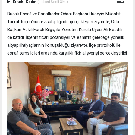
Erkek
|
Kadın
(Haberi Sesli Oku)
Bucak Esnaf ve Sanatkarlar Odası Başkanı Hüseyin Mücahit
Tuğrul Tuğcu’nun ev sahipliğinde gerçekleşen ziyarete, Oda
Başkan Vekili Faruk Bilgiç ile Yönetim Kurulu Üyesi Ali Besdilli
de katıldı. İlçenin ticari potansiyeli ve esnafın geleceğe yönelik
altyapı ihtiyaçlarının konuşulduğu ziyarette, ilçe protokolü ile
esnaf temsilcileri arasında karşılıklı fikir alışverişi gerçekleştirildi.