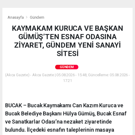
Anasayfa
Gündem
KAYMAKAM KURUCA VE BAŞKAN
GÜMÜŞ’TEN ESNAF ODASINA
ZİYARET, GÜNDEM YENİ SANAYİ
SİTESİ
GÜNDEM
(Akca Gazete) - Akca Gazete | 05.08.2026 - 15:48, Güncelleme: 05.08.2026 -
17:21
BUCAK – Bucak Kaymakamı Can Kazım Kuruca ve
Bucak Belediye Başkanı Hülya Gümüş, Bucak Esnaf
ve Sanatkarlar Odası’na nezaket ziyaretinde
bulundu. İlçedeki esnafın taleplerinin masaya