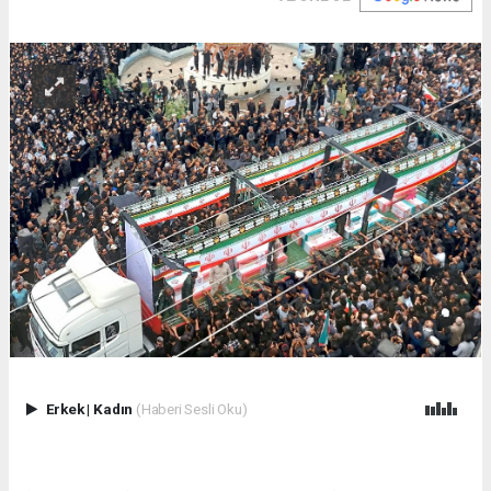
Erkek
|
Kadın
(Haberi Sesli Oku)