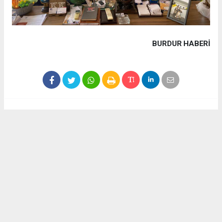
BURDUR HABERİ
Haber ajanslarından eklenen tüm haberler, sitemizin
editörlerinin müdahalesi olmadan yayınlanır. Bu haberlerde
yer alan hukuki muhataplar haberi geçen ajanslar olup
sitemizin hiç bir editörü sorumlu tutulamaz...