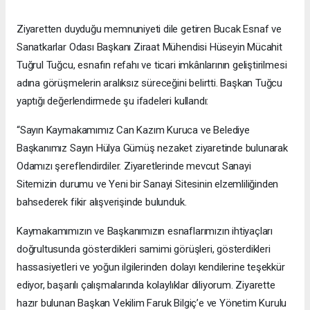
Ziyaretten duyduğu memnuniyeti dile getiren Bucak Esnaf ve
Sanatkarlar Odası Başkanı Ziraat Mühendisi Hüseyin Mücahit
Tuğrul Tuğcu, esnafın refahı ve ticari imkânlarının geliştirilmesi
adına görüşmelerin aralıksız süreceğini belirtti. Başkan Tuğcu
yaptığı değerlendirmede şu ifadeleri kullandı:
“Sayın Kaymakamımız Can Kazım Kuruca ve Belediye
Başkanımız Sayın Hülya Gümüş nezaket ziyaretinde bulunarak
Odamızı şereflendirdiler. Ziyaretlerinde mevcut Sanayi
Sitemizin durumu ve Yeni bir Sanayi Sitesinin elzemliliğinden
bahsederek fikir alışverişinde bulunduk.
Kaymakamımızın ve Başkanımızın esnaflarımızın ihtiyaçları
doğrultusunda gösterdikleri samimi görüşleri, gösterdikleri
hassasiyetleri ve yoğun ilgilerinden dolayı kendilerine teşekkür
ediyor, başarılı çalışmalarında kolaylıklar diliyorum. Ziyarette
hazır bulunan Başkan Vekilim Faruk Bilgiç’e ve Yönetim Kurulu