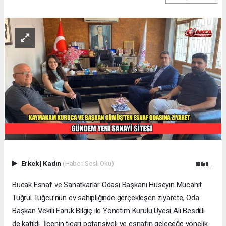
Erkek
|
Kadın
(Haberi Sesli Oku)
Bucak Esnaf ve Sanatkarlar Odası Başkanı Hüseyin Mücahit
Tuğrul Tuğcu’nun ev sahipliğinde gerçekleşen ziyarete, Oda
Başkan Vekili Faruk Bilgiç ile Yönetim Kurulu Üyesi Ali Besdilli
de katıldı. İlçenin ticari potansiyeli ve esnafın geleceğe yönelik