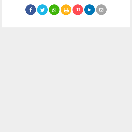
Haber ajanslarından eklenen tüm haberler, sitemizin
editörlerinin müdahalesi olmadan yayınlanır. Bu haberlerde
yer alan hukuki muhataplar haberi geçen ajanslar olup
sitemizin hiç bir editörü sorumlu tutulamaz...
Akca Gazete
akcagazete@gmail.com
Okuyucu Yorumları
(0)