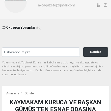
akcagazete@gmail.com
Okuyucu Yorumları
(0)
Gönder
Yorum yazarak Topluluk Kuralları’nı kabul etmiş bulunuyor ve akcagazete.com
sitesine yaptığınız yorumunuzla ilgili doğrudan veya dolaylı tüm sorumluluğu tek
başınıza üstleniyorsunuz. Yazılan tüm yorumlardan site yönetimi hiçbir şekilde
sorumlu tutulamaz.
Anasayfa
Gündem
KAYMAKAM KURUCA VE BAŞKAN
GÜMÜŞ’TEN ESNAF ODASINA