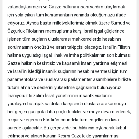
vatandaşlarımızın ve Gazze halkına insani yardım ulaştırmak
için yola çıkan tüm kahramanların yanında olduğumuzu ifade
ediyoruz. Ayrıca başta milletvekillerimiz olmak üzere Sumud ve
Özgürlük Filolarının mensuplarına karşı İsrail işgal güçlerince
işlenen tüm suçların uluslararası mahkemelerde hesabının
sorulmasının öncüsü ve ısrarlı takipçisi olacağız. İsrail'in Filistin
halkına uyguladığı işgal, ilhak ve imha politikalarının son bulması,
Gazze halkının kesintisiz ve kapsamlı insani yardıma erişmesi
ve İsrail'in işlediği insanlık suçlarının hesabını vermesi için tüm
parlamentolara ve uluslararası parlamenter asamblelere birlikte
tutum alma ve seslerini yükseltme çağrısında bulunuyoruz.
İnanıyoruz ki zalim İsrail yönetiminin insanlık vicdanını
yaralayan bu alçak saldırıları karşısında uluslararası kamuoyu
her geçen gün çok daha güçlü tepkiler vermeye devam edecek,
özgür ve egemen Filistin'in önündeki tüm engeller en kısa
sürede aşılacaktır. Bu çerçevede, bu bildirinin oylanarak kabul
edilmesi ve alınan kararın Resmi Gazete'de yayımlanması