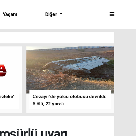
Yaşam
Diğer
ezleke'
Cezayir'de yolcu otobüsü devrildi:
6 ölü, 22 yaralı
roşürlü uyarı