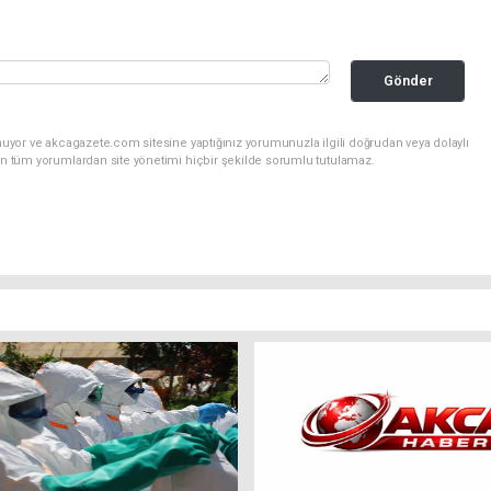
Gönder
nuyor ve akcagazete.com sitesine yaptığınız yorumunuzla ilgili doğrudan veya dolaylı
an tüm yorumlardan site yönetimi hiçbir şekilde sorumlu tutulamaz.