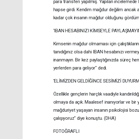
para transferi yapılmış. Yapılan incelemede I
hapse girdi. Kendim mağdur değilim ancak a
kadar çok insanın mağdur olduğunu gördüm. 
'IBAN HESABINIZI KİMSEYLE PAYLAŞMAYI
Kimsenin mağdur olmaması için çalıştıklarını 
tanıdığınız olsa dahi IBAN hesabınızı vermey
inanmayın. Bir kez paylaştığınızda süreç hem
yerlerden para geliyor" dedi.
'ELİMİZDEN GELDİĞİNCE SESİMİZİ DUYUR
Özellikle gençlerin harçlık vaadiyle kandırı
olmaya da açık. Maalesef inanıyorlar ve bir y
mağduriyet yaşayan insanın psikolojisi bo
çalışıyoruz" diye konuştu. (DHA)
FOTOĞRAFLI