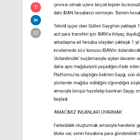
çevresi olmak üzere birçok kişinin bu konuda 
dahi IBAN hesabınızı vermeyin. 'Benim hesabı
Tekstil işçisi olan Gülten Saygı'nın yaklaşık
acil para transferi için IBAN'a ihtiyaç duydu
arkadaşına ait hesaba olaydan yaklaşık 1 yıl 
incelemede söz konusu IBAN'ın dolandırıcılık 
'dolandırıcılık' suçlamasıyla açılan davanın
daha aynı mağduriyeti yaşadığını ifade ede
Platformu'na ulaştığını belirten Saygı, son d
yöntemle mağdur edildiğini öğrendiğini söyle
amacıyla broşür hazırlatıp bastıran Saygı, o
başladı.
'AMACIMIZ İNSANLARI UYARMAK'
Farkındalık oluşturmak amacıyla harekete geç
bloke var, senin hesabına para gönderebilir 