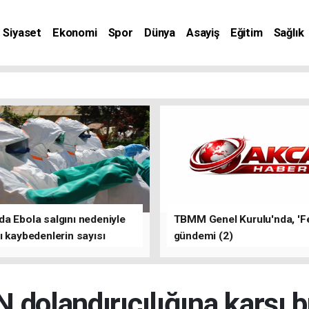
Siyaset
Ekonomi
Spor
Dünya
Asayiş
Eğitim
Sağlık
nat
a Ebola salgını nedeniyle
TBMM Genel Kurulu'nda, 'F
ı kaybedenlerin sayısı
gündemi (2)
yükseldi
N dolandırıcılığına karşı b