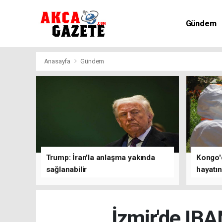
Gündem
Kültür-Sa
Anasayfa
Gündem
Trump: İran'la anlaşma yakında
Kongo'd
sağlanabilir
hayatın
1801'e 
İzmir'de IBA