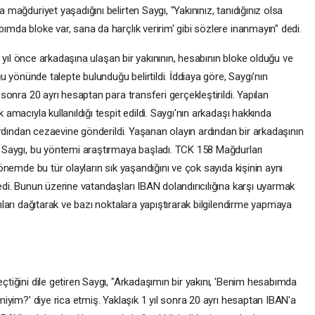
mağduriyet yaşadığını belirten Saygı, "Yakınınız, tanıdığınız olsa
mda bloke var, sana da harçlık veririm' gibi sözlere inanmayın" dedi.
 1 yıl önce arkadaşına ulaşan bir yakınının, hesabının bloke olduğu ve
ğu yönünde talepte bulunduğu belirtildi. İddiaya göre, Saygı'nın
sonra 20 ayrı hesaptan para transferi gerçekleştirildi. Yapılan
amacıyla kullanıldığı tespit edildi. Saygı'nın arkadaşı hakkında
 ardından cezaevine gönderildi. Yaşanan olayın ardından bir arkadaşının
n Saygı, bu yöntemi araştırmaya başladı. TCK 158 Mağdurları
önemde bu tür olayların sık yaşandığını ve çok sayıda kişinin aynı
di. Bunun üzerine vatandaşları IBAN dolandırıcılığına karşı uyarmak
nları dağıtarak ve bazı noktalara yapıştırarak bilgilendirme yapmaya
tiğini dile getiren Saygı, "Arkadaşımın bir yakını, 'Benim hesabımda
miyim?' diye rica etmiş. Yaklaşık 1 yıl sonra 20 ayrı hesaptan IBAN'a