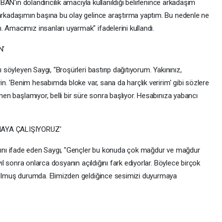
BAN'ın dolandırıcılık amacıyla kullanıldığı belirlenince arkadaşım
rkadaşımın başına bu olay gelince araştırma yaptım. Bu nedenle ne
Amacımız insanları uyarmak" ifadelerini kullandı.
N'
söyleyen Saygı, "Broşürleri bastırıp dağıtıyorum. Yakınınız,
in. 'Benim hesabımda bloke var, sana da harçlık veririm' gibi sözlere
en başlamıyor, belli bir süre sonra başlıyor. Hesabınıza yabancı
MAYA ÇALIŞIYORUZ'
ldığını ifade eden Saygı, "Gençler bu konuda çok mağdur ve mağdur
ıl sonra onlarca dosyanın açıldığını fark ediyorlar. Böylece birçok
zulmuş durumda. Elimizden geldiğince sesimizi duyurmaya