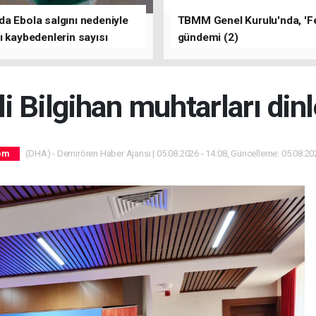
a Ebola salgını nedeniyle
TBMM Genel Kurulu'nda, 'F
ı kaybedenlerin sayısı
gündemi (2)
yükseldi
li Bilgihan muhtarları dinl
(DHA) - Demirören Haber Ajansı | 05.08.2026 - 14:08, Güncelleme: 05.08.202
em