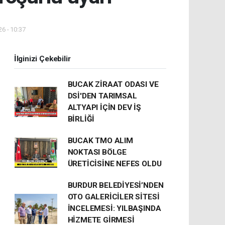
6 - 10:37
İlginizi Çekebilir
BUCAK ZİRAAT ODASI VE
DSİ'DEN TARIMSAL
ALTYAPI İÇİN DEV İŞ
BİRLİĞİ
BUCAK TMO ALIM
NOKTASI BÖLGE
ÜRETİCİSİNE NEFES OLDU
BURDUR BELEDİYESİ’NDEN
OTO GALERİCİLER SİTESİ
İNCELEMESİ: YILBAŞINDA
HİZMETE GİRMESİ