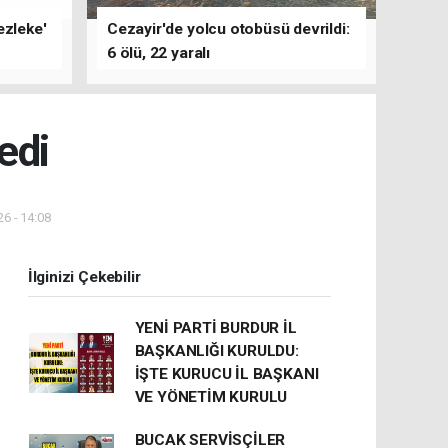
ezleke'
Cezayir'de yolcu otobüsü devrildi:
6 ölü, 22 yaralı
edi
6 - 14:08
İlginizi Çekebilir
YENİ PARTİ BURDUR İL
BAŞKANLIĞI KURULDU:
İŞTE KURUCU İL BAŞKANI
VE YÖNETİM KURULU
BUCAK SERVİSÇİLER