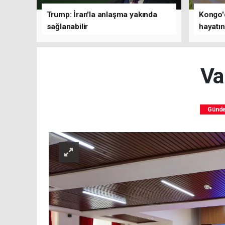
Trump: İran'la anlaşma yakında
Kongo'd
sağlanabilir
hayatın
1801'e 
Va
Günd