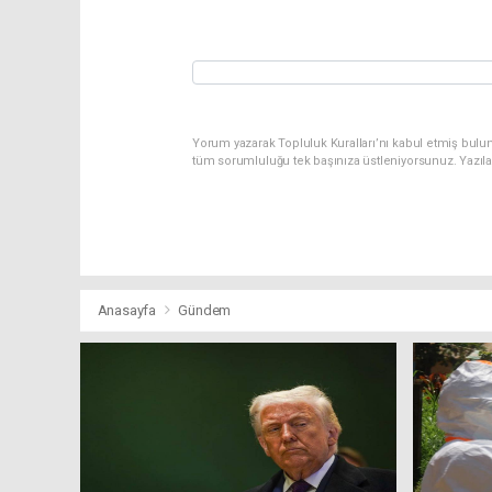
Yorum yazarak Topluluk Kuralları’nı kabul etmiş bulu
tüm sorumluluğu tek başınıza üstleniyorsunuz. Yazıl
Anasayfa
Gündem