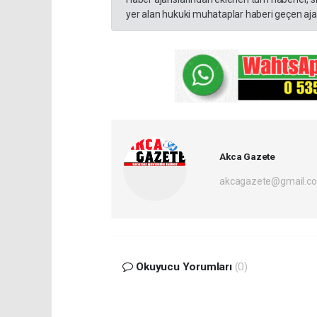
yer alan hukuki muhataplar haberi geçen ajan
Akca Gazete
akcagazete@gmail.c
Okuyucu Yorumları
(0)