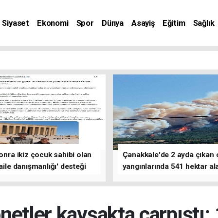
Siyaset
Ekonomi
Spor
Dünya
Asayiş
Eğitim
Sağlık
nat
sonra ikiz çocuk sahibi olan
Çanakkale'de 2 ayda çıkan
'aile danışmanlığı' desteği
yangınlarında 541 hektar al
zarar gördü
etler kavşakta çarpıştı: 1