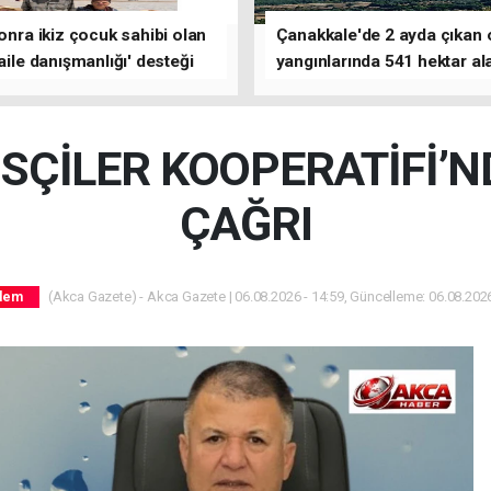
sonra ikiz çocuk sahibi olan
Çanakkale'de 2 ayda çıkan
'aile danışmanlığı' desteği
yangınlarında 541 hektar al
zarar gördü
SÇİLER KOOPERATİFİ’N
ÇAĞRI
(Akca Gazete) - Akca Gazete | 06.08.2026 - 14:59, Güncelleme: 06.08.2026
dem