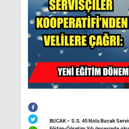
BUCAK – S.S. 45 Nolu Bucak Servis
Eğitim-Öğretim Yılı öncesinde okul