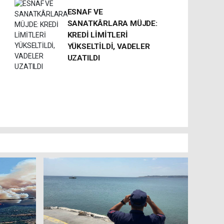
ESNAF VE
SANATKÂRLARA MÜJDE:
KREDİ LİMİTLERİ
YÜKSELTİLDİ, VADELER
UZATILDI