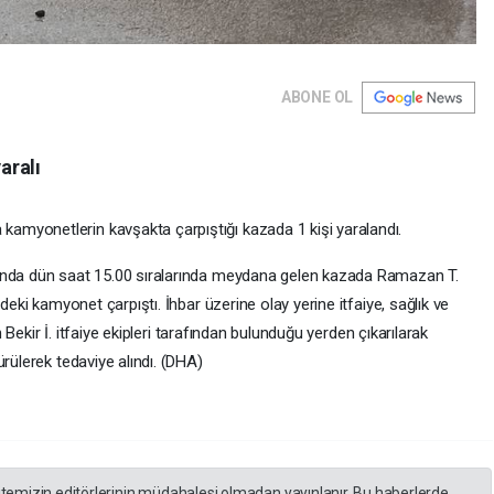
ABONE OL
aralı
yonetlerin kavşakta çarpıştığı kazada 1 kişi yaralandı.
nda dün saat 15.00 sıralarında meydana gelen kazada Ramazan T.
eki kamyonet çarpıştı. İhbar üzerine olay yerine itfaiye, sağlık ve
 Bekir İ. itfaiye ekipleri tarafından bulunduğu yerden çıkarılarak
ülerek tedaviye alındı. (DHA)
itemizin editörlerinin müdahalesi olmadan yayınlanır. Bu haberlerde