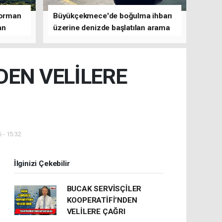
 orman
Büyükçekmece'de boğulma ihbarı
an
üzerine denizde başlatılan arama
çalışmasına devam edildi
DEN VELİLERE
 - 15:32
İlginizi Çekebilir
BUCAK SERVİSÇİLER
KOOPERATİFİ’NDEN
VELİLERE ÇAĞRI