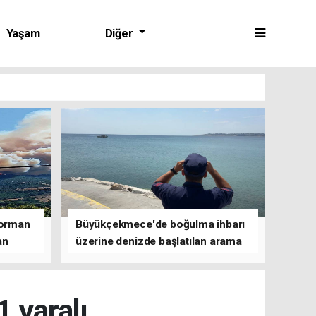
Yaşam
Diğer
 orman
Büyükçekmece'de boğulma ihbarı
an
üzerine denizde başlatılan arama
çalışmasına devam edildi
 yaralı