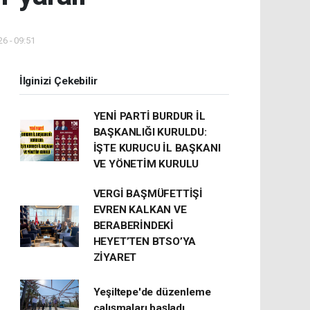
6 - 09:51
İlginizi Çekebilir
YENİ PARTİ BURDUR İL
BAŞKANLIĞI KURULDU:
İŞTE KURUCU İL BAŞKANI
VE YÖNETİM KURULU
VERGİ BAŞMÜFETTİŞİ
EVREN KALKAN VE
BERABERİNDEKİ
HEYET’TEN BTSO’YA
ZİYARET
Yeşiltepe'de düzenleme
çalışmaları başladı