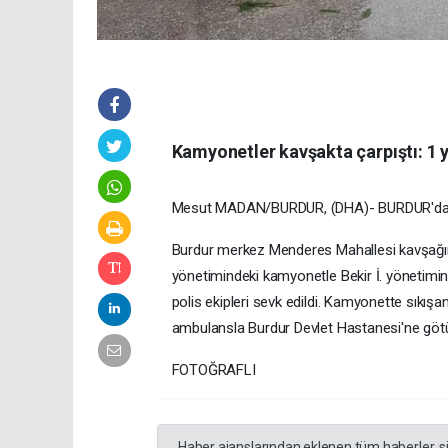
Kamyonetler kavşakta çarpıştı: 1 y
Mesut MADAN/BURDUR, (DHA)- BURDUR'da kam
Burdur merkez Menderes Mahallesi kavşağı
yönetimindeki kamyonetle Bekir İ. yönetimind
polis ekipleri sevk edildi. Kamyonette sıkışan
ambulansla Burdur Devlet Hastanesi'ne götür
FOTOĞRAFLI
Haber ajanslarından eklenen tüm haberler, s