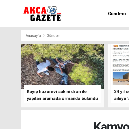
Gündem
Kültür-Sa
Anasayfa
Gündem
Kayıp huzurevi sakini dron ile
34 yıl 
yapılan aramada ormanda bulundu
aileye 
Kamyon