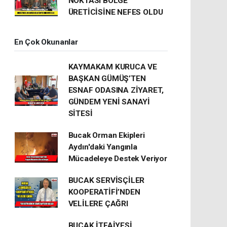
NOKTASI BÖLGE
ÜRETİCİSİNE NEFES OLDU
En Çok Okunanlar
KAYMAKAM KURUCA VE
BAŞKAN GÜMÜŞ’TEN
ESNAF ODASINA ZİYARET,
GÜNDEM YENİ SANAYİ
SİTESİ
Bucak Orman Ekipleri
Aydın'daki Yangınla
Mücadeleye Destek Veriyor
BUCAK SERVİSÇİLER
KOOPERATİFİ’NDEN
VELİLERE ÇAĞRI
BUCAK İTFAİYESİ