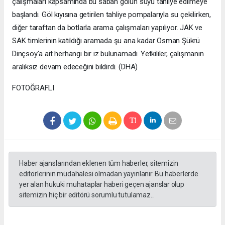
çalışmaları kapsamında bu sabah gölün suyu tahliye edilmeye
başlandı. Göl kıyısına getirilen tahliye pompalarıyla su çekilirken,
diğer taraftan da botlarla arama çalışmaları yapılıyor. JAK ve
SAK timlerinin katıldığı aramada şu ana kadar Osman Şükrü
Dinçsoy'a ait herhangi bir iz bulunamadı. Yetkililer, çalışmanın
aralıksız devam edeceğini bildirdi. (DHA)
FOTOĞRAFLI
Haber ajanslarından eklenen tüm haberler, sitemizin
editörlerinin müdahalesi olmadan yayınlanır. Bu haberlerde
yer alan hukuki muhataplar haberi geçen ajanslar olup
sitemizin hiç bir editörü sorumlu tutulamaz...