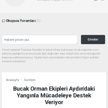
Okuyucu Yorumları
(0)
Gönder
Yorum yazarak Topluluk Kuralları’nı kabul etmiş bulunuyor ve akcagazete.com
sitesine yaptığınız yorumunuzla ilgili doğrudan veya dolaylı tüm sorumluluğu tek
başınıza üstleniyorsunuz. Yazılan tüm yorumlardan site yönetimi hiçbir şekilde
sorumlu tutulamaz.
Anasayfa
Gündem
Bucak Orman Ekipleri Aydın'daki
Yangınla Mücadeleye Destek
Veriyor