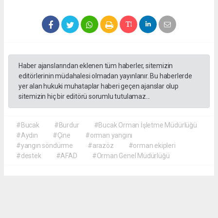
Haber ajanslarından eklenen tüm haberler, sitemizin
editörlerinin müdahalesi olmadan yayınlanır. Bu haberlerde
yer alan hukuki muhataplar haberi geçen ajanslar olup
sitemizin hiç bir editörü sorumlu tutulamaz...
#Bucak
#Burdur
#Bucak Orman İşletme Müdürlüğü
#Aydın
#Çine
#orman yangını
#yangın söndürme
#arazöz
#orman ekipleri
#destek
#AFAD
#Orman Genel Müdürlüğü
Akca Gazete