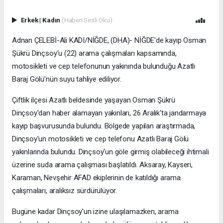
Erkek
|
Kadın
(Haberi Sesli Oku)
Adnan ÇELEBİ-Ali KADI/NİĞDE, (DHA)- NİĞDE'de kayıp Osman
Şükrü Dinçsoy'u (22) arama çalışmaları kapsamında,
motosikleti ve cep telefonunun yakınında bulunduğu Azatlı
Baraj Gölü’nün suyu tahliye ediliyor.
Çiftlik ilçesi Azatlı beldesinde yaşayan Osman Şükrü
Dinçsoy'dan haber alamayan yakınları, 26 Aralık'ta jandarmaya
kayıp başvurusunda bulundu. Bölgede yapılan araştırmada,
Dinçsoy'un motosikleti ve cep telefonu Azatlı Baraj Gölü
yakınlarında bulundu. Dinçsoy'un göle girmiş olabileceği ihtimali
üzerine suda arama çalışması başlatıldı. Aksaray, Kayseri,
Karaman, Nevşehir AFAD ekiplerinin de katıldığı arama
çalışmaları, aralıksız sürdürülüyor.
Bugüne kadar Dinçsoy'un izine ulaşılamazken, arama