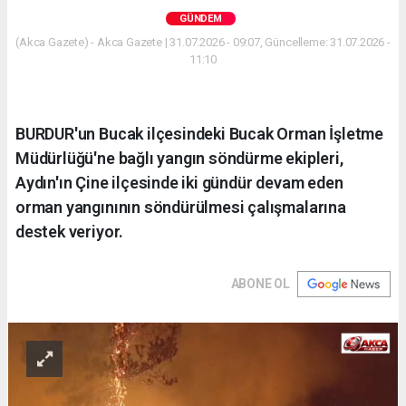
GÜNDEM
(Akca Gazete) - Akca Gazete | 31.07.2026 - 09:07, Güncelleme: 31.07.2026 -
11:10
BURDUR'un Bucak ilçesindeki Bucak Orman İşletme
Müdürlüğü'ne bağlı yangın söndürme ekipleri,
Aydın'ın Çine ilçesinde iki gündür devam eden
orman yangınının söndürülmesi çalışmalarına
destek veriyor.
ABONE OL