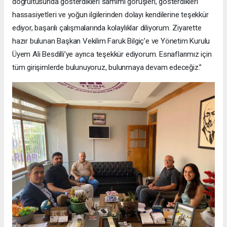
doğrultusunda gösterdikleri samimi görüşleri, gösterdikleri
hassasiyetleri ve yoğun ilgilerinden dolayı kendilerine teşekkür
ediyor, başarılı çalışmalarında kolaylıklar diliyorum. Ziyarette
hazır bulunan Başkan Vekilim Faruk Bilgiç’e ve Yönetim Kurulu
Üyem Ali Besdilli’ye ayrıca teşekkür ediyorum. Esnaflarımız için
tüm girişimlerde bulunuyoruz, bulunmaya devam edeceğiz.”