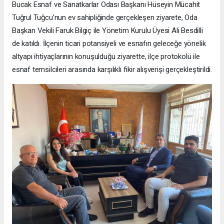
Bucak Esnaf ve Sanatkarlar Odası Başkanı Hüseyin Mücahit
Tuğrul Tuğcu’nun ev sahipliğinde gerçekleşen ziyarete, Oda
Başkan Vekili Faruk Bilgiç ile Yönetim Kurulu Üyesi Ali Besdilli
de katıldı. İlçenin ticari potansiyeli ve esnafın geleceğe yönelik
altyapı ihtiyaçlarının konuşulduğu ziyarette, ilçe protokolü ile
esnaf temsilcileri arasında karşılıklı fikir alışverişi gerçekleştirildi.