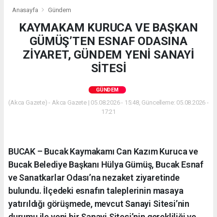
Anasayfa
Gündem
KAYMAKAM KURUCA VE BAŞKAN
GÜMÜŞ’TEN ESNAF ODASINA
ZİYARET, GÜNDEM YENİ SANAYİ
SİTESİ
GÜNDEM
(Akca Gazete) - Akca Gazete | 05.08.2026 - 15:48, Güncelleme: 05.08.2026 -
17:21
BUCAK – Bucak Kaymakamı Can Kazım Kuruca ve
Bucak Belediye Başkanı Hülya Gümüş, Bucak Esnaf
ve Sanatkarlar Odası’na nezaket ziyaretinde
bulundu. İlçedeki esnafın taleplerinin masaya
yatırıldığı görüşmede, mevcut Sanayi Sitesi’nin
durumu ile yeni bir Sanayi Sitesi’nin gerekliliği ve