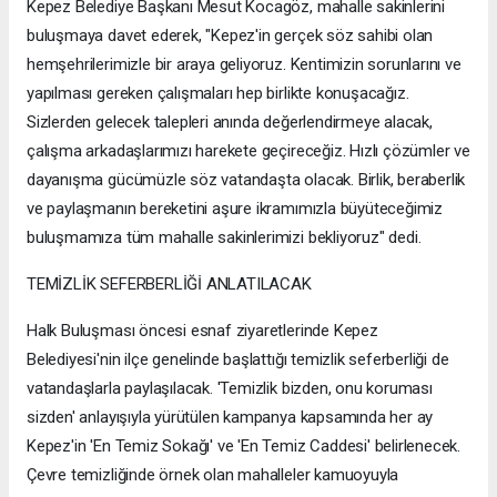
Kepez Belediye Başkanı Mesut Kocagöz, mahalle sakinlerini
buluşmaya davet ederek, "Kepez'in gerçek söz sahibi olan
hemşehrilerimizle bir araya geliyoruz. Kentimizin sorunlarını ve
yapılması gereken çalışmaları hep birlikte konuşacağız.
Sizlerden gelecek talepleri anında değerlendirmeye alacak,
çalışma arkadaşlarımızı harekete geçireceğiz. Hızlı çözümler ve
dayanışma gücümüzle söz vatandaşta olacak. Birlik, beraberlik
ve paylaşmanın bereketini aşure ikramımızla büyüteceğimiz
buluşmamıza tüm mahalle sakinlerimizi bekliyoruz" dedi.
TEMİZLİK SEFERBERLİĞİ ANLATILACAK
Halk Buluşması öncesi esnaf ziyaretlerinde Kepez
Belediyesi'nin ilçe genelinde başlattığı temizlik seferberliği de
vatandaşlarla paylaşılacak. 'Temizlik bizden, onu koruması
sizden' anlayışıyla yürütülen kampanya kapsamında her ay
Kepez'in 'En Temiz Sokağı' ve 'En Temiz Caddesi' belirlenecek.
Çevre temizliğinde örnek olan mahalleler kamuoyuyla