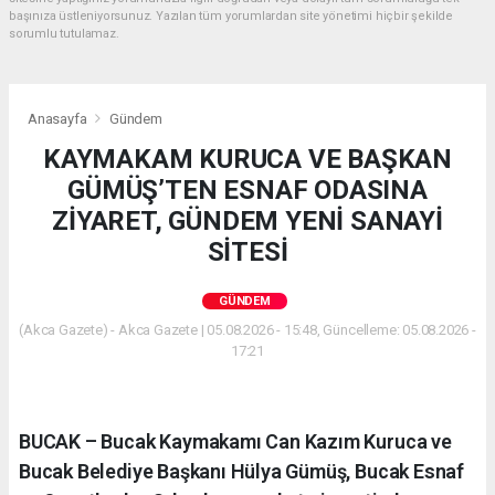
başınıza üstleniyorsunuz. Yazılan tüm yorumlardan site yönetimi hiçbir şekilde
sorumlu tutulamaz.
Anasayfa
Gündem
KAYMAKAM KURUCA VE BAŞKAN
GÜMÜŞ’TEN ESNAF ODASINA
ZİYARET, GÜNDEM YENİ SANAYİ
SİTESİ
GÜNDEM
(Akca Gazete) - Akca Gazete | 05.08.2026 - 15:48, Güncelleme: 05.08.2026 -
17:21
BUCAK – Bucak Kaymakamı Can Kazım Kuruca ve
Bucak Belediye Başkanı Hülya Gümüş, Bucak Esnaf