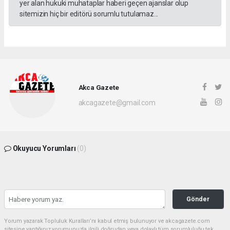
yer alan hukuki muhataplar haberi geçen ajanslar olup
sitemizin hiç bir editörü sorumlu tutulamaz...
Akca Gazete
akcagazete@gmail.com
Okuyucu Yorumları
(0)
Gönder
Yorum yazarak Topluluk Kuralları’nı kabul etmiş bulunuyor ve akcagazete.com
sitesine yaptığınız yorumunuzla ilgili doğrudan veya dolaylı tüm sorumluluğu tek