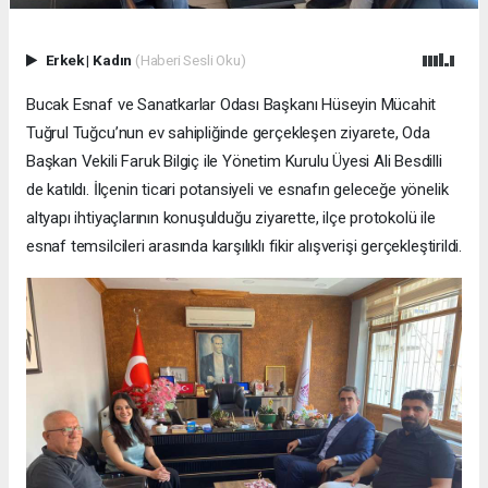
Erkek
|
Kadın
(Haberi Sesli Oku)
Bucak Esnaf ve Sanatkarlar Odası Başkanı Hüseyin Mücahit
Tuğrul Tuğcu’nun ev sahipliğinde gerçekleşen ziyarete, Oda
Başkan Vekili Faruk Bilgiç ile Yönetim Kurulu Üyesi Ali Besdilli
de katıldı. İlçenin ticari potansiyeli ve esnafın geleceğe yönelik
altyapı ihtiyaçlarının konuşulduğu ziyarette, ilçe protokolü ile
esnaf temsilcileri arasında karşılıklı fikir alışverişi gerçekleştirildi.