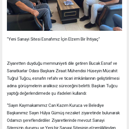
"Yeni Sanayi Sitesi Esnafımız İçin Elzem Bir İhtiyaç"
Ziyaretten duyduğu memnuniyeti dile getiren Bucak Esnaf ve
Sanatkarlar Odası Başkanı Ziraat Mühendisi Hüseyin Mücahit
Tuğrul Tuğcu, esnafın refahı ve ticari imkânlarının geliştirilmesi
adına görüşmelerin aralıksız süreceğini belirtti. Başkan Tuğcu
yaptığı değerlendirmede şu ifadeleri kullandı:
“Sayın Kaymakamımız Can Kazım Kuruca ve Belediye
Başkanımız Sayın Hülya Gümüş nezaket ziyaretinde bulunarak
Odamızı şereflendirdiler. Ziyaretlerinde mevcut Sanayi
Sitemizin durumu ve Yeni bir Sanayi Sitesinin elzemliliğinden