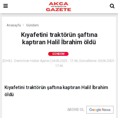
Anasayfa
Gündem
Kıyafetini traktörün şaftına
kaptıran Halil İbrahim öldü
GÜNDEM
(DHA) - Demirören Haber Ajansı | 04.06.2025 - 17:46, Güncelleme: 04.06.2025 -
17:46
Kıyafetini traktörün şaftına kaptıran Halil İbrahim
öldü
ABONE OL