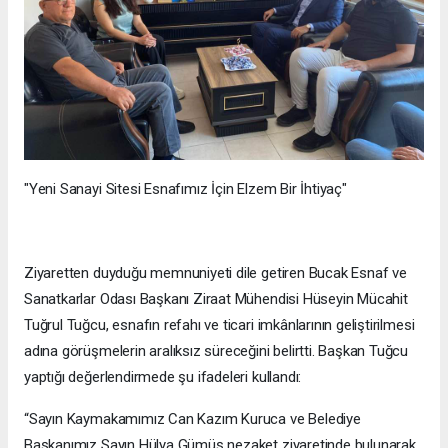
"Yeni Sanayi Sitesi Esnafımız İçin Elzem Bir İhtiyaç"
Ziyaretten duyduğu memnuniyeti dile getiren Bucak Esnaf ve
Sanatkarlar Odası Başkanı Ziraat Mühendisi Hüseyin Mücahit
Tuğrul Tuğcu, esnafın refahı ve ticari imkânlarının geliştirilmesi
adına görüşmelerin aralıksız süreceğini belirtti. Başkan Tuğcu
yaptığı değerlendirmede şu ifadeleri kullandı:
“Sayın Kaymakamımız Can Kazım Kuruca ve Belediye
Başkanımız Sayın Hülya Gümüş nezaket ziyaretinde bulunarak