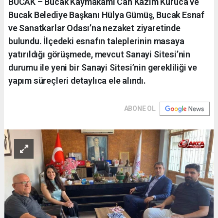
BUCAK – Bucak Kaymakamı Can Kazım Kuruca ve
Bucak Belediye Başkanı Hülya Gümüş, Bucak Esnaf
ve Sanatkarlar Odası’na nezaket ziyaretinde
bulundu. İlçedeki esnafın taleplerinin masaya
yatırıldığı görüşmede, mevcut Sanayi Sitesi’nin
durumu ile yeni bir Sanayi Sitesi’nin gerekliliği ve
yapım süreçleri detaylıca ele alındı.
ABONE OL