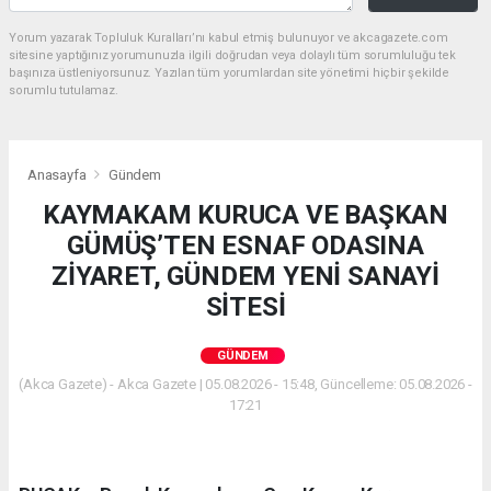
Yorum yazarak Topluluk Kuralları’nı kabul etmiş bulunuyor ve akcagazete.com
sitesine yaptığınız yorumunuzla ilgili doğrudan veya dolaylı tüm sorumluluğu tek
başınıza üstleniyorsunuz. Yazılan tüm yorumlardan site yönetimi hiçbir şekilde
sorumlu tutulamaz.
Anasayfa
Gündem
KAYMAKAM KURUCA VE BAŞKAN
GÜMÜŞ’TEN ESNAF ODASINA
ZİYARET, GÜNDEM YENİ SANAYİ
SİTESİ
GÜNDEM
(Akca Gazete) - Akca Gazete | 05.08.2026 - 15:48, Güncelleme: 05.08.2026 -
17:21