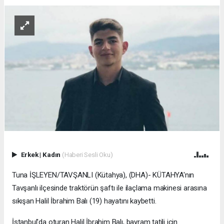
Erkek
|
Kadın
(Haberi Sesli Oku)
Tuna İŞLEYEN/TAVŞANLI (Kütahya), (DHA)- KÜTAHYA'nın
Tavşanlı ilçesinde traktörün şaftı ile ilaçlama makinesi arasına
sıkışan Halil İbrahim Balı (19) hayatını kaybetti.
İstanbul'da oturan Halil İbrahim Balı, bayram tatili için