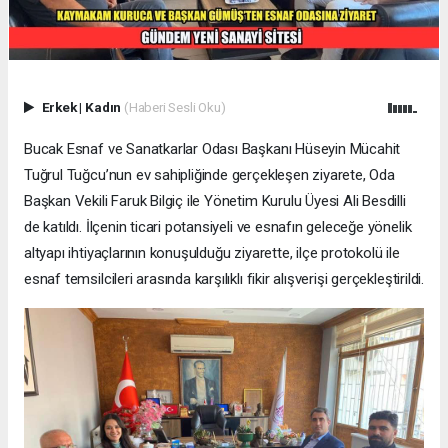
Erkek
|
Kadın
(Haberi Sesli Oku)
Bucak Esnaf ve Sanatkarlar Odası Başkanı Hüseyin Mücahit
Tuğrul Tuğcu’nun ev sahipliğinde gerçekleşen ziyarete, Oda
Başkan Vekili Faruk Bilgiç ile Yönetim Kurulu Üyesi Ali Besdilli
de katıldı. İlçenin ticari potansiyeli ve esnafın geleceğe yönelik
altyapı ihtiyaçlarının konuşulduğu ziyarette, ilçe protokolü ile
esnaf temsilcileri arasında karşılıklı fikir alışverişi gerçekleştirildi.