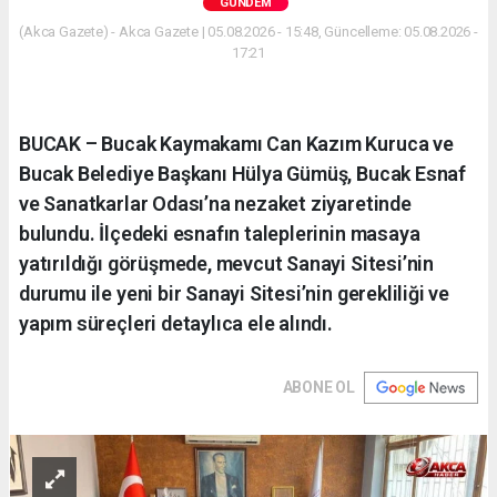
GÜNDEM
(Akca Gazete) - Akca Gazete | 05.08.2026 - 15:48, Güncelleme: 05.08.2026 -
17:21
BUCAK – Bucak Kaymakamı Can Kazım Kuruca ve
Bucak Belediye Başkanı Hülya Gümüş, Bucak Esnaf
ve Sanatkarlar Odası’na nezaket ziyaretinde
bulundu. İlçedeki esnafın taleplerinin masaya
yatırıldığı görüşmede, mevcut Sanayi Sitesi’nin
durumu ile yeni bir Sanayi Sitesi’nin gerekliliği ve
yapım süreçleri detaylıca ele alındı.
ABONE OL