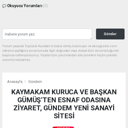
Okuyucu Yorumları
(0)
Gönder
Yorum yazarak Topluluk Kuralları’nı kabul etmiş bulunuyor ve akcagazete.com
sitesine yaptığınız yorumunuzla ilgili doğrudan veya dolaylı tüm sorumluluğu tek
başınıza üstleniyorsunuz. Yazılan tüm yorumlardan site yönetimi hiçbir şekilde
sorumlu tutulamaz.
Anasayfa
Gündem
KAYMAKAM KURUCA VE BAŞKAN
GÜMÜŞ’TEN ESNAF ODASINA
ZİYARET, GÜNDEM YENİ SANAYİ
SİTESİ