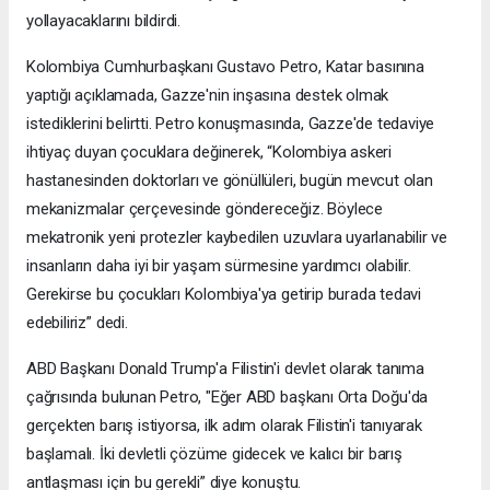
yollayacaklarını bildirdi.
Kolombiya Cumhurbaşkanı Gustavo Petro, Katar basınına
yaptığı açıklamada, Gazze'nin inşasına destek olmak
istediklerini belirtti. Petro konuşmasında, Gazze'de tedaviye
ihtiyaç duyan çocuklara değinerek, “Kolombiya askeri
hastanesinden doktorları ve gönüllüleri, bugün mevcut olan
mekanizmalar çerçevesinde göndereceğiz. Böylece
mekatronik yeni protezler kaybedilen uzuvlara uyarlanabilir ve
insanların daha iyi bir yaşam sürmesine yardımcı olabilir.
Gerekirse bu çocukları Kolombiya'ya getirip burada tedavi
edebiliriz” dedi.
ABD Başkanı Donald Trump'a Filistin'i devlet olarak tanıma
çağrısında bulunan Petro, "Eğer ABD başkanı Orta Doğu'da
gerçekten barış istiyorsa, ilk adım olarak Filistin'i tanıyarak
başlamalı. İki devletli çözüme gidecek ve kalıcı bir barış
antlaşması için bu gerekli” diye konuştu.