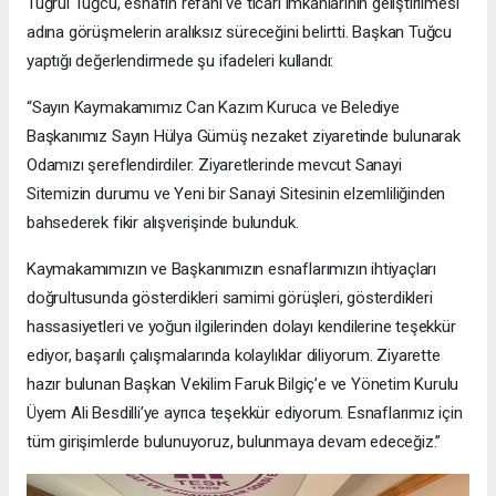
Tuğrul Tuğcu, esnafın refahı ve ticari imkânlarının geliştirilmesi
adına görüşmelerin aralıksız süreceğini belirtti. Başkan Tuğcu
yaptığı değerlendirmede şu ifadeleri kullandı:
“Sayın Kaymakamımız Can Kazım Kuruca ve Belediye
Başkanımız Sayın Hülya Gümüş nezaket ziyaretinde bulunarak
Odamızı şereflendirdiler. Ziyaretlerinde mevcut Sanayi
Sitemizin durumu ve Yeni bir Sanayi Sitesinin elzemliliğinden
bahsederek fikir alışverişinde bulunduk.
Kaymakamımızın ve Başkanımızın esnaflarımızın ihtiyaçları
doğrultusunda gösterdikleri samimi görüşleri, gösterdikleri
hassasiyetleri ve yoğun ilgilerinden dolayı kendilerine teşekkür
ediyor, başarılı çalışmalarında kolaylıklar diliyorum. Ziyarette
hazır bulunan Başkan Vekilim Faruk Bilgiç’e ve Yönetim Kurulu
Üyem Ali Besdilli’ye ayrıca teşekkür ediyorum. Esnaflarımız için
tüm girişimlerde bulunuyoruz, bulunmaya devam edeceğiz.”