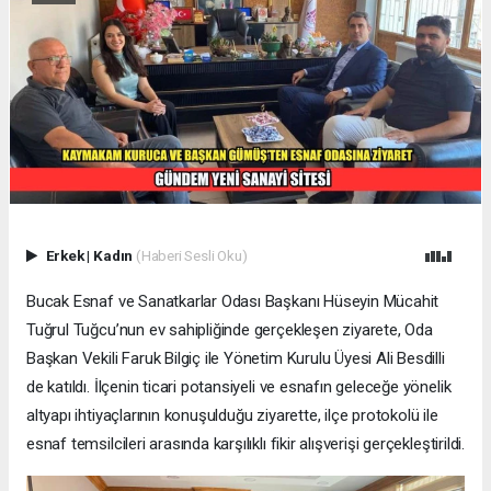
Erkek
|
Kadın
(Haberi Sesli Oku)
Bucak Esnaf ve Sanatkarlar Odası Başkanı Hüseyin Mücahit
Tuğrul Tuğcu’nun ev sahipliğinde gerçekleşen ziyarete, Oda
Başkan Vekili Faruk Bilgiç ile Yönetim Kurulu Üyesi Ali Besdilli
de katıldı. İlçenin ticari potansiyeli ve esnafın geleceğe yönelik
altyapı ihtiyaçlarının konuşulduğu ziyarette, ilçe protokolü ile
esnaf temsilcileri arasında karşılıklı fikir alışverişi gerçekleştirildi.