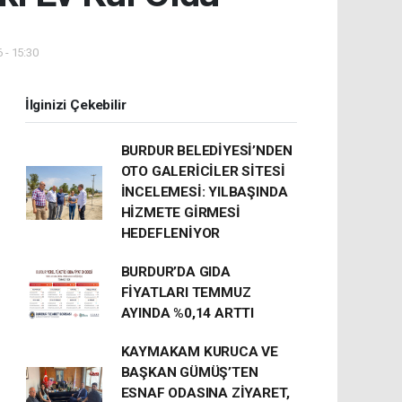
 - 15:30
İlginizi Çekebilir
BURDUR BELEDİYESİ’NDEN
OTO GALERİCİLER SİTESİ
İNCELEMESİ: YILBAŞINDA
HİZMETE GİRMESİ
HEDEFLENİYOR
BURDUR’DA GIDA
FİYATLARI TEMMUZ
AYINDA %0,14 ARTTI
KAYMAKAM KURUCA VE
BAŞKAN GÜMÜŞ’TEN
ESNAF ODASINA ZİYARET,