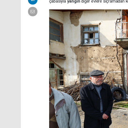
çabasıyla
yangın
diğer evlere sıçramadan kon