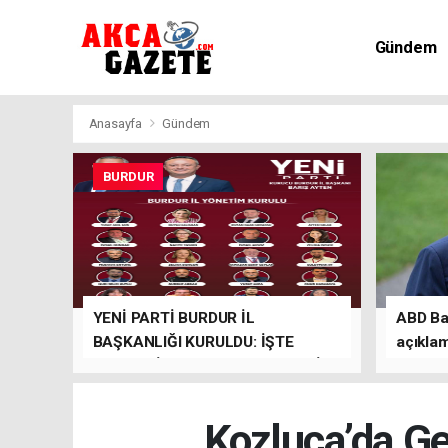
Gündem
Kültür-Sa
Anasayfa
Gündem
BURDUR
YENİ PARTİ BURDUR İL
ABD Baş
BAŞKANLIĞI KURULDU: İŞTE
açıkla
KURUCU İL BAŞKANI VE YÖNETİM
KURULU
Kozluca’da Ge