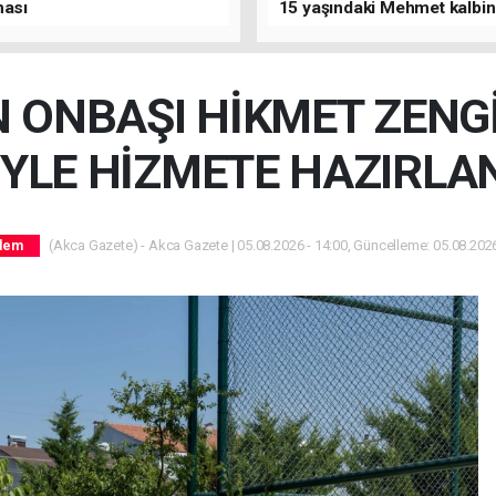
ması
15 yaşındaki Mehmet kalbi
bıçaklandı
 ONBAŞI HİKMET ZENGİ
YLE HİZMETE HAZIRLA
(Akca Gazete) - Akca Gazete | 05.08.2026 - 14:00, Güncelleme: 05.08.2026
dem