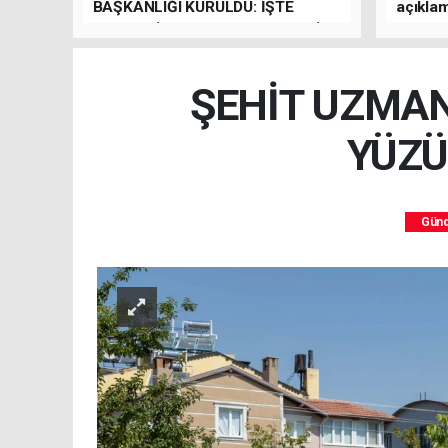
BAŞKANLIĞI KURULDU: İŞTE
açıkla
KURUCU İL BAŞKANI VE YÖNETİM
KURULU
ŞEHİT UZMAN
YÜZÜ
Gün