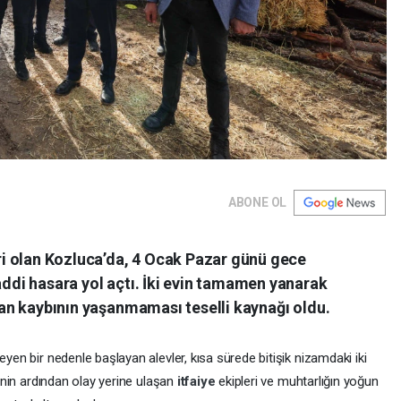
ABONE OL
ri olan Kozluca’da, 4 Ocak Pazar günü gece
ddi hasara yol açtı. İki evin tamamen yanarak
can kaybının yaşanmaması teselli kaynağı oldu.
en bir nedenle başlayan alevler, kısa sürede bitişik nizamdaki iki
inin ardından olay yerine ulaşan
itfaiye
ekipleri ve muhtarlığın yoğun