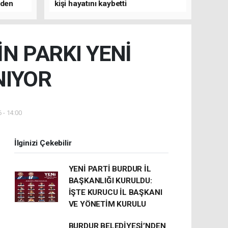
nden
kişi hayatını kaybetti
N PARKI YENİ
NIYOR
 - 14:00
İlginizi Çekebilir
YENİ PARTİ BURDUR İL
BAŞKANLIĞI KURULDU:
İŞTE KURUCU İL BAŞKANI
VE YÖNETİM KURULU
BURDUR BELEDİYESİ’NDEN