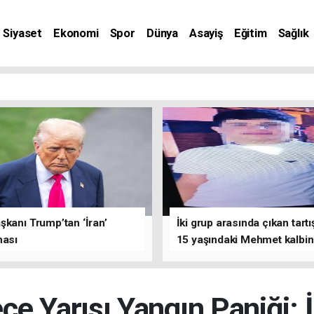
Siyaset
Ekonomi
Spor
Dünya
Asayiş
Eğitim
Sağlık
nat
kanı Trump’tan ‘İran’
İki grup arasında çıkan tar
ması
15 yaşındaki Mehmet kalbi
bıçaklandı
ce Yarısı Yangın Paniği: İ