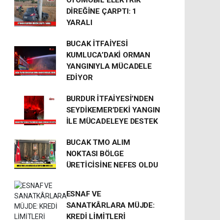
OTOMOBİL ELEKTRİK
DİREĞİNE ÇARPTI: 1
YARALI
BUCAK İTFAİYESİ
KUMLUCA’DAKİ ORMAN
YANGINIYLA MÜCADELE
EDİYOR
BURDUR İTFAİYESİ’NDEN
SEYDİKEMER’DEKİ YANGIN
İLE MÜCADELEYE DESTEK
BUCAK TMO ALIM
NOKTASI BÖLGE
ÜRETİCİSİNE NEFES OLDU
ESNAF VE
SANATKÂRLARA MÜJDE:
KREDİ LİMİTLERİ