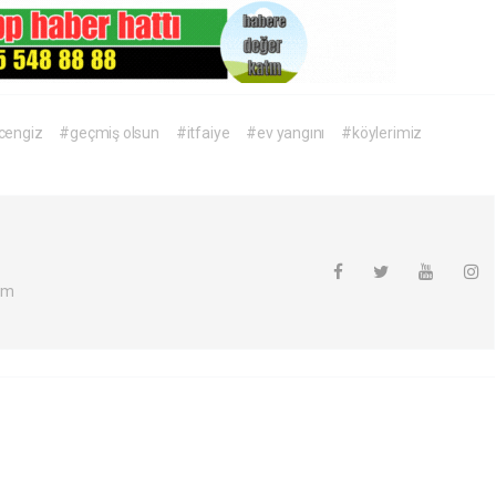
rcengiz
#geçmiş olsun
#itfaiye
#ev yangını
#köylerimiz
om