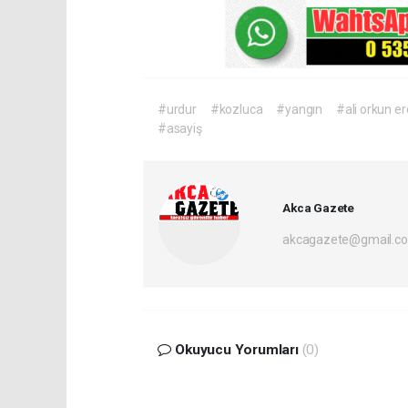
#urdur
#kozluca
#yangın
#ali orkun e
#asayiş
Akca Gazete
akcagazete@gmail.c
Okuyucu Yorumları
(0)