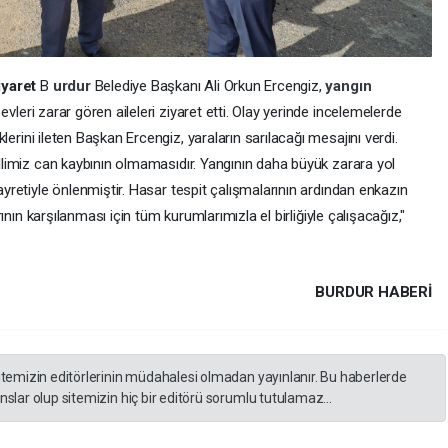
yaret
B
urdur
Belediye Başkanı Ali Orkun Ercengiz,
yangın
vleri zarar gören aileleri ziyaret etti. Olay yerinde incelemelerde
eklerini ileten Başkan Ercengiz, yaraların sarılacağı mesajını verdi.
llimiz can kaybının olmamasıdır. Yangının daha büyük zarara yol
yretiyle önlenmiştir. Hasar tespit çalışmalarının ardından enkazın
ının karşılanması için tüm kurumlarımızla el birliğiyle çalışacağız,"
BURDUR HABERİ
itemizin editörlerinin müdahalesi olmadan yayınlanır. Bu haberlerde
slar olup sitemizin hiç bir editörü sorumlu tutulamaz...