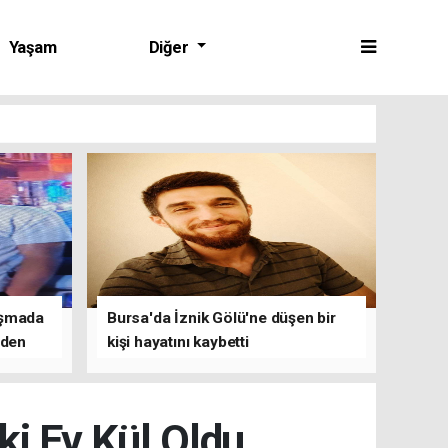
Yaşam
Diğer
tışmada
Bursa'da İznik Gölü'ne düşen bir
nden
kişi hayatını kaybetti
ki Ev Kül Oldu