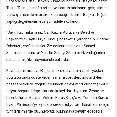
Sanatkarlar Odası Başkanı Ziraat Mühendisi Hüseyin Mücahit
Tuğrul Tuğcu, esnafın refahı ve ticari imkânlarının geliştirilmesi
adına görüşmelerin aralıksız süreceğini belirtti. Başkan Tuğcu
yaptığı değerlendirmede şu ifadeleri kullandı:
“Sayın Kaymakamımız Can Kazım Kuruca ve Belediye
Başkanımız Sayın Hülya Gümüş nezaket ziyaretinde bulunarak
Odamızı şereflendirdiler. Ziyaretlerinde mevcut Sanayi
Sitemizin durumu ve Yeni bir Sanayi Sitesinin elzemliliğinden
bahsederek fikir alışverişinde bulunduk.
Kaymakamımızın ve Başkanımızın esnaflarımızın ihtiyaçları
doğrultusunda gösterdikleri samimi görüşleri, gösterdikleri
hassasiyetleri ve yoğun ilgilerinden dolayı kendilerine teşekkür
ediyor, başarılı çalışmalarında kolaylıklar diliyorum. Ziyarette
hazır bulunan Başkan Vekilim Faruk Bilgiç’e ve Yönetim Kurulu
Üyem Ali Besdilli’ye ayrıca teşekkür ediyorum. Esnaflarımız için
tüm girişimlerde bulunuyoruz, bulunmaya devam edeceğiz.”