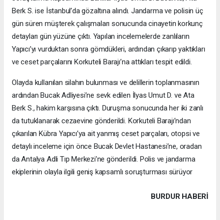
Berk S. ise İstanbul’da gözaltına alındı. Jandarma ve polisin üç
gün süren müşterek çalışmaları sonucunda cinayetin korkunç
detayları gün yüzüne çıktı. Yapılan incelemelerde zanlıların
Yapıcı’yı vurduktan sonra gömdükleri, ardından çıkarıp yaktıkları
ve ceset parçalarını Korkuteli Barajı’na attıkları tespit edildi.
Olayda kullanılan silahın bulunması ve delillerin toplanmasının
ardından Bucak Adliyesi’ne sevk edilen İlyas Umut D. ve Ata
Berk S., hakim karşısına çıktı. Duruşma sonucunda her iki zanlı
da tutuklanarak cezaevine gönderildi. Korkuteli Barajı’ndan
çıkarılan Kübra Yapıcı’ya ait yanmış ceset parçaları, otopsi ve
detaylı inceleme için önce Bucak Devlet Hastanesi’ne, oradan
da Antalya Adli Tıp Merkezi’ne gönderildi. Polis ve jandarma
ekiplerinin olayla ilgili geniş kapsamlı soruşturması sürüyor
BURDUR HABERİ