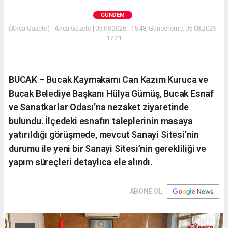
GÜNDEM
(Akca Gazete) - Akca Gazete | 05.08.2026 - 15:48, Güncelleme: 05.08.2026 -
17:21
BUCAK – Bucak Kaymakamı Can Kazım Kuruca ve
Bucak Belediye Başkanı Hülya Gümüş, Bucak Esnaf
ve Sanatkarlar Odası’na nezaket ziyaretinde
bulundu. İlçedeki esnafın taleplerinin masaya
yatırıldığı görüşmede, mevcut Sanayi Sitesi’nin
durumu ile yeni bir Sanayi Sitesi’nin gerekliliği ve
yapım süreçleri detaylıca ele alındı.
ABONE OL