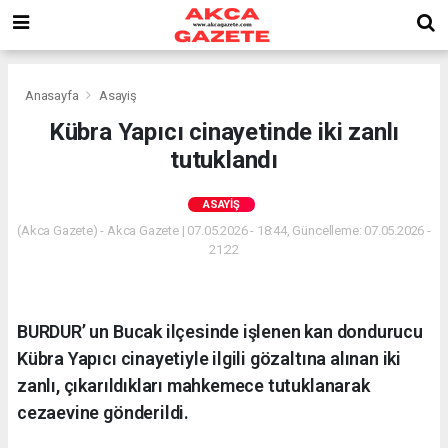
Anasayfa
Asayiş
Kübra Yapıcı cinayetinde iki zanlı
tutuklandı
ASAYIŞ
(Akca Gazete) - Akca Gazete | 07.05.2026 - 18:44, Güncelleme: 07.05.2026 -
21:22
BURDUR’ un Bucak ilçesinde işlenen kan dondurucu
Kübra Yapıcı cinayetiyle ilgili gözaltına alınan iki
zanlı, çıkarıldıkları mahkemece tutuklanarak
cezaevine gönderildi.