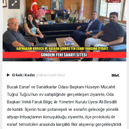
Erkek
|
Kadın
(Haberi Sesli Oku)
Bucak Esnaf ve Sanatkarlar Odası Başkanı Hüseyin Mücahit
Tuğrul Tuğcu’nun ev sahipliğinde gerçekleşen ziyarete, Oda
Başkan Vekili Faruk Bilgiç ile Yönetim Kurulu Üyesi Ali Besdilli
de katıldı. İlçenin ticari potansiyeli ve esnafın geleceğe yönelik
altyapı ihtiyaçlarının konuşulduğu ziyarette, ilçe protokolü ile
esnaf temsilcileri arasında karşılıklı fikir alışverişi gerçekleştirildi.