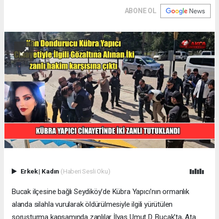
ABONE OL
Erkek
|
Kadın
(Haberi Sesli Oku)
Bucak ilçesine bağlı Seydiköy’de Kübra Yapıcı'nın ormanlık
alanda silahla vurularak öldürülmesiyle ilgili yürütülen
soruşturma kapsamında zanlılar İlyas Umut D. Bucak’ta, Ata