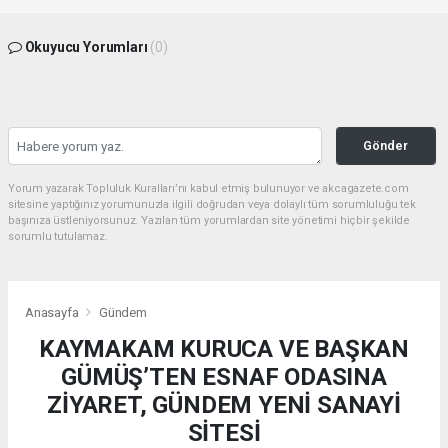
Okuyucu Yorumları
(0)
Gönder
Yorum yazarak Topluluk Kuralları’nı kabul etmiş bulunuyor ve akcagazete.com
sitesine yaptığınız yorumunuzla ilgili doğrudan veya dolaylı tüm sorumluluğu tek
başınıza üstleniyorsunuz. Yazılan tüm yorumlardan site yönetimi hiçbir şekilde
sorumlu tutulamaz.
Anasayfa
Gündem
KAYMAKAM KURUCA VE BAŞKAN
GÜMÜŞ’TEN ESNAF ODASINA
ZİYARET, GÜNDEM YENİ SANAYİ
SİTESİ