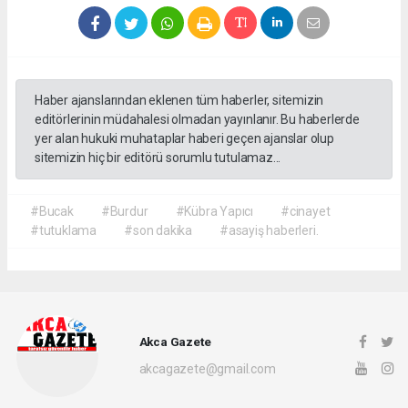
Haber ajanslarından eklenen tüm haberler, sitemizin
editörlerinin müdahalesi olmadan yayınlanır. Bu haberlerde
yer alan hukuki muhataplar haberi geçen ajanslar olup
sitemizin hiç bir editörü sorumlu tutulamaz...
#Bucak
#Burdur
#Kübra Yapıcı
#cinayet
#tutuklama
#son dakika
#asayiş haberleri.
Akca Gazete
akcagazete@gmail.com