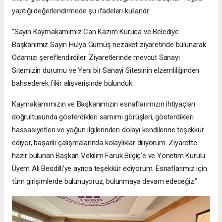
yaptığı değerlendirmede şu ifadeleri kullandı:
“Sayın Kaymakamımız Can Kazım Kuruca ve Belediye
Başkanımız Sayın Hülya Gümüş nezaket ziyaretinde bulunarak
Odamızı şereflendirdiler. Ziyaretlerinde mevcut Sanayi
Sitemizin durumu ve Yeni bir Sanayi Sitesinin elzemliliğinden
bahsederek fikir alışverişinde bulunduk.
Kaymakamımızın ve Başkanımızın esnaflarımızın ihtiyaçları
doğrultusunda gösterdikleri samimi görüşleri, gösterdikleri
hassasiyetleri ve yoğun ilgilerinden dolayı kendilerine teşekkür
ediyor, başarılı çalışmalarında kolaylıklar diliyorum. Ziyarette
hazır bulunan Başkan Vekilim Faruk Bilgiç’e ve Yönetim Kurulu
Üyem Ali Besdilli’ye ayrıca teşekkür ediyorum. Esnaflarımız için
tüm girişimlerde bulunuyoruz, bulunmaya devam edeceğiz.”