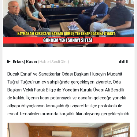
Erkek
|
Kadın
(Haberi Sesli Oku)
Bucak Esnaf ve Sanatkarlar Odası Başkanı Hüseyin Mücahit
Tuğrul Tuğcu’nun ev sahipliğinde gerçekleşen ziyarete, Oda
Başkan Vekili Faruk Bilgiç ile Yönetim Kurulu Üyesi Ali Besdilli
de katıldı. İlçenin ticari potansiyeli ve esnafın geleceğe yönelik
altyapı ihtiyaçlarının konuşulduğu ziyarette, ilçe protokolü ile
esnaf temsilcileri arasında karşılıklı fikir alışverişi gerçekleştirildi.