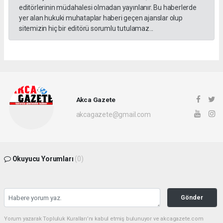
editörlerinin müdahalesi olmadan yayınlanır. Bu haberlerde
yer alan hukuki muhataplar haberi geçen ajanslar olup
sitemizin hiç bir editörü sorumlu tutulamaz...
Akca Gazete
akcagazete@gmail.com
Okuyucu Yorumları
(0)
Gönder
Yorum yazarak Topluluk Kuralları’nı kabul etmiş bulunuyor ve akcagazete.com