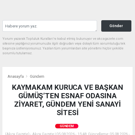
Gönder
Yorum yazarak Topluluk Kuralları’nı kabul etmiş bulunuyor ve akcagazete.com
sitesine yaptığınız yorumunuzla ilgili doğrudan veya dolaylı tüm sorumluluğu tek
başınıza üstleniyorsunuz. Yazılan tüm yorumlardan site yönetimi hiçbir şekilde
sorumlu tutulamaz.
Anasayfa
Gündem
KAYMAKAM KURUCA VE BAŞKAN
GÜMÜŞ’TEN ESNAF ODASINA
ZİYARET, GÜNDEM YENİ SANAYİ
SİTESİ
GÜNDEM
(Akca Gazete) - Akca Gazete | 05.08.2026 - 15:48, Güncelleme: 05.08.2026 -