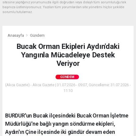
sitesine yaptığınız yorumunuzla ilgili doğrudan veya dolaylı tüm sorumluluğu tek
başınıza üstleniyorsunuz. Yazılan tüm yorumlardan site yönetimi hiçbir şekilde
sorumlu tutulamaz.
Anasayfa
Gündem
Bucak Orman Ekipleri Aydın'daki
Yangınla Mücadeleye Destek
Veriyor
GÜNDEM
(Akca Gazete) - Akca Gazete | 31.07.2026 - 09:07, Güncelleme: 31.07.2026 -
11:10
BURDUR'un Bucak ilçesindeki Bucak Orman İşletme
Müdürlüğü'ne bağlı yangın söndürme ekipleri,
Aydın'ın Çine ilçesinde iki gündür devam eden