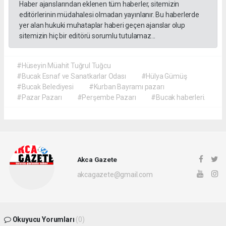
Haber ajanslarından eklenen tüm haberler, sitemizin
editörlerinin müdahalesi olmadan yayınlanır. Bu haberlerde
yer alan hukuki muhataplar haberi geçen ajanslar olup
sitemizin hiç bir editörü sorumlu tutulamaz...
#Hüseyin Müahit Tuğrul Tuğcu
#Bucak Esnaf ve Sanatkarlar Odası
#Hülya Gümüş
#Bucak Belediyesi
#Kurban Bayramı pazarı
#Pazar Pazarı
#Perşembe Pazarı
#Bucak haberleri.
Akca Gazete
akcagazete@gmail.com
Okuyucu Yorumları
(0)