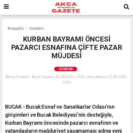
Anasayfa
Gündem
KURBAN BAYRAMI ÖNCESİ
PAZARCI ESNAFINA ÇİFTE PAZAR
MÜJDESİ
GÜNDEM
(Akca Gazete) - Akca Gazete | 22.05.2026 - 19:51, Güncelleme: 22.05.2026 -
19:51
BUCAK - Bucak Esnaf ve Sanatkarlar Odası’nın
girişimleri ve Bucak Belediyesi’nin desteğiyle,
Kurban Bayramı öncesinde pazarcı esnafının ve
vatandaşların mağduriyet yaşamaması adına yeni