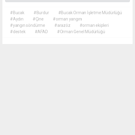
#Bucak
#Burdur
#Bucak Orman İşletme Müdürlüğü
#Aydın
#Çine
#orman yangını
#yangın söndürme
#arazöz
#orman ekipleri
#destek
#AFAD
#Orman Genel Müdürlüğü
Akca Gazete
akcagazete@gmail.com
Okuyucu Yorumları
(0)
Gönder