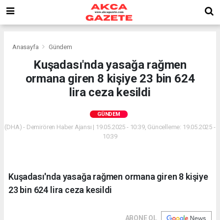
Anasayfa
Gündem
Kuşadası'nda yasağa rağmen
ormana giren 8 kişiye 23 bin 624
lira ceza kesildi
GÜNDEM
(DHA) - Demirören Haber Ajansı | 19.05.2025 - 10:39, Güncelleme: 19.05.2025 -
10:39
Kuşadası'nda yasağa rağmen ormana giren 8 kişiye
23 bin 624 lira ceza kesildi
ABONE OL