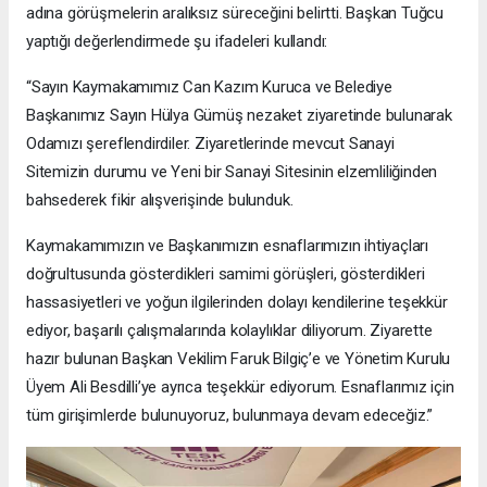
adına görüşmelerin aralıksız süreceğini belirtti. Başkan Tuğcu
yaptığı değerlendirmede şu ifadeleri kullandı:
“Sayın Kaymakamımız Can Kazım Kuruca ve Belediye
Başkanımız Sayın Hülya Gümüş nezaket ziyaretinde bulunarak
Odamızı şereflendirdiler. Ziyaretlerinde mevcut Sanayi
Sitemizin durumu ve Yeni bir Sanayi Sitesinin elzemliliğinden
bahsederek fikir alışverişinde bulunduk.
Kaymakamımızın ve Başkanımızın esnaflarımızın ihtiyaçları
doğrultusunda gösterdikleri samimi görüşleri, gösterdikleri
hassasiyetleri ve yoğun ilgilerinden dolayı kendilerine teşekkür
ediyor, başarılı çalışmalarında kolaylıklar diliyorum. Ziyarette
hazır bulunan Başkan Vekilim Faruk Bilgiç’e ve Yönetim Kurulu
Üyem Ali Besdilli’ye ayrıca teşekkür ediyorum. Esnaflarımız için
tüm girişimlerde bulunuyoruz, bulunmaya devam edeceğiz.”