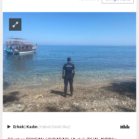
Erkek
|
Kadın
(Haberi Sesli Oku)