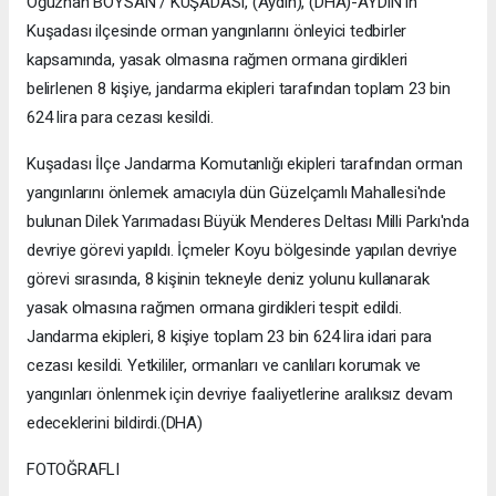
Oğuzhan BOYSAN / KUŞADASI, (Aydın), (DHA)-AYDIN'ın
Kuşadası ilçesinde orman yangınlarını önleyici tedbirler
kapsamında, yasak olmasına rağmen ormana girdikleri
belirlenen 8 kişiye, jandarma ekipleri tarafından toplam 23 bin
624 lira para cezası kesildi.
Kuşadası İlçe Jandarma Komutanlığı ekipleri tarafından orman
yangınlarını önlemek amacıyla dün Güzelçamlı Mahallesi'nde
bulunan Dilek Yarımadası Büyük Menderes Deltası Milli Parkı'nda
devriye görevi yapıldı. İçmeler Koyu bölgesinde yapılan devriye
görevi sırasında, 8 kişinin tekneyle deniz yolunu kullanarak
yasak olmasına rağmen ormana girdikleri tespit edildi.
Jandarma ekipleri, 8 kişiye toplam 23 bin 624 lira idari para
cezası kesildi. Yetkililer, ormanları ve canlıları korumak ve
yangınları önlenmek için devriye faaliyetlerine aralıksız devam
edeceklerini bildirdi.(DHA)
FOTOĞRAFLI