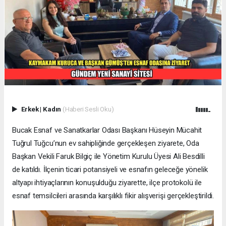
Erkek
|
Kadın
(Haberi Sesli Oku)
Bucak Esnaf ve Sanatkarlar Odası Başkanı Hüseyin Mücahit
Tuğrul Tuğcu’nun ev sahipliğinde gerçekleşen ziyarete, Oda
Başkan Vekili Faruk Bilgiç ile Yönetim Kurulu Üyesi Ali Besdilli
de katıldı. İlçenin ticari potansiyeli ve esnafın geleceğe yönelik
altyapı ihtiyaçlarının konuşulduğu ziyarette, ilçe protokolü ile
esnaf temsilcileri arasında karşılıklı fikir alışverişi gerçekleştirildi.