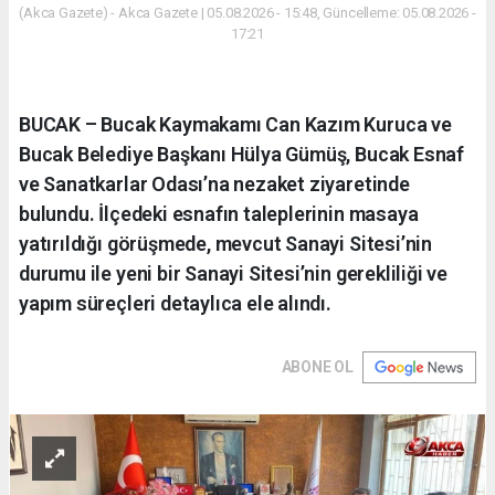
(Akca Gazete) - Akca Gazete | 05.08.2026 - 15:48, Güncelleme: 05.08.2026 -
17:21
BUCAK – Bucak Kaymakamı Can Kazım Kuruca ve
Bucak Belediye Başkanı Hülya Gümüş, Bucak Esnaf
ve Sanatkarlar Odası’na nezaket ziyaretinde
bulundu. İlçedeki esnafın taleplerinin masaya
yatırıldığı görüşmede, mevcut Sanayi Sitesi’nin
durumu ile yeni bir Sanayi Sitesi’nin gerekliliği ve
yapım süreçleri detaylıca ele alındı.
ABONE OL