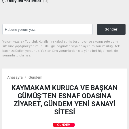
Okuyucu Yorumları
(0)
Gönder
Yorum yazarak Topluluk Kuralları’nı kabul etmiş bulunuyor ve akcagazete.com
sitesine yaptığınız yorumunuzla ilgili doğrudan veya dolaylı tüm sorumluluğu tek
başınıza üstleniyorsunuz. Yazılan tüm yorumlardan site yönetimi hiçbir şekilde
sorumlu tutulamaz.
Anasayfa
Gündem
KAYMAKAM KURUCA VE BAŞKAN
GÜMÜŞ’TEN ESNAF ODASINA
ZİYARET, GÜNDEM YENİ SANAYİ
SİTESİ
GÜNDEM