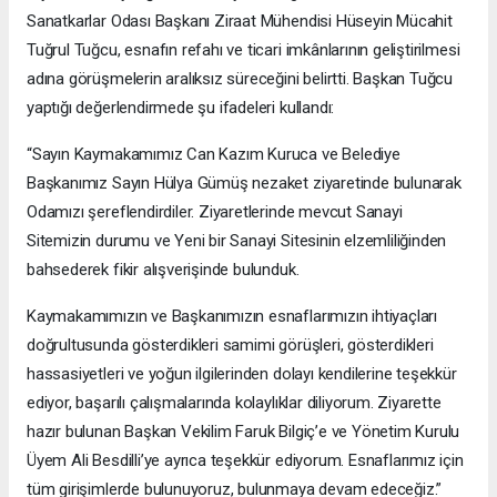
Sanatkarlar Odası Başkanı Ziraat Mühendisi Hüseyin Mücahit
Tuğrul Tuğcu, esnafın refahı ve ticari imkânlarının geliştirilmesi
adına görüşmelerin aralıksız süreceğini belirtti. Başkan Tuğcu
yaptığı değerlendirmede şu ifadeleri kullandı:
“Sayın Kaymakamımız Can Kazım Kuruca ve Belediye
Başkanımız Sayın Hülya Gümüş nezaket ziyaretinde bulunarak
Odamızı şereflendirdiler. Ziyaretlerinde mevcut Sanayi
Sitemizin durumu ve Yeni bir Sanayi Sitesinin elzemliliğinden
bahsederek fikir alışverişinde bulunduk.
Kaymakamımızın ve Başkanımızın esnaflarımızın ihtiyaçları
doğrultusunda gösterdikleri samimi görüşleri, gösterdikleri
hassasiyetleri ve yoğun ilgilerinden dolayı kendilerine teşekkür
ediyor, başarılı çalışmalarında kolaylıklar diliyorum. Ziyarette
hazır bulunan Başkan Vekilim Faruk Bilgiç’e ve Yönetim Kurulu
Üyem Ali Besdilli’ye ayrıca teşekkür ediyorum. Esnaflarımız için
tüm girişimlerde bulunuyoruz, bulunmaya devam edeceğiz.”