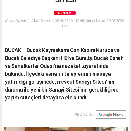
SİTESİ
GÜNDEM
(Akca Gazete) - Akca Gazete | 05.08.2026 - 15:48, Güncelleme: 05.08.2026 -
17:21
BUCAK – Bucak Kaymakamı Can Kazım Kuruca ve
Bucak Belediye Başkanı Hülya Gümüş, Bucak Esnaf
ve Sanatkarlar Odası’na nezaket ziyaretinde
bulundu. İlçedeki esnafın taleplerinin masaya
yatırıldığı görüşmede, mevcut Sanayi Sitesi’nin
durumu ile yeni bir Sanayi Sitesi’nin gerekliliği ve
yapım süreçleri detaylıca ele alındı.
ABONE OL