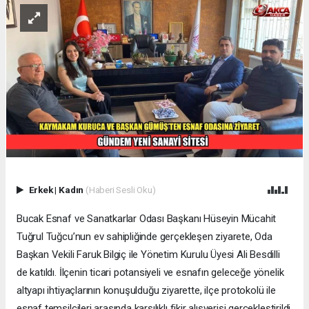
Erkek
|
Kadın
(Haberi Sesli Oku)
Bucak Esnaf ve Sanatkarlar Odası Başkanı Hüseyin Mücahit
Tuğrul Tuğcu’nun ev sahipliğinde gerçekleşen ziyarete, Oda
Başkan Vekili Faruk Bilgiç ile Yönetim Kurulu Üyesi Ali Besdilli
de katıldı. İlçenin ticari potansiyeli ve esnafın geleceğe yönelik
altyapı ihtiyaçlarının konuşulduğu ziyarette, ilçe protokolü ile
esnaf temsilcileri arasında karşılıklı fikir alışverişi gerçekleştirildi.