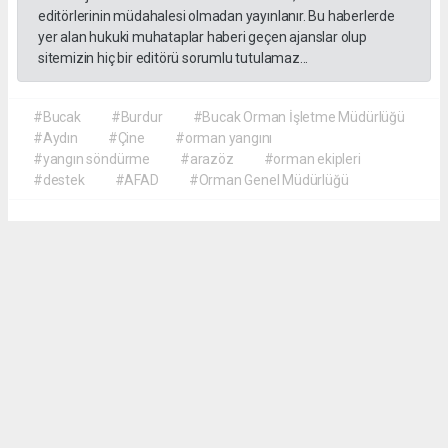
editörlerinin müdahalesi olmadan yayınlanır. Bu haberlerde
yer alan hukuki muhataplar haberi geçen ajanslar olup
sitemizin hiç bir editörü sorumlu tutulamaz...
#Bucak
#Burdur
#Bucak Orman İşletme Müdürlüğü
#Aydın
#Çine
#orman yangını
#yangın söndürme
#arazöz
#orman ekipleri
#destek
#AFAD
#Orman Genel Müdürlüğü
Akca Gazete
akcagazete@gmail.com
Okuyucu Yorumları
(0)