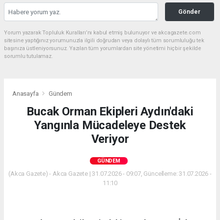
Gönder
Yorum yazarak Topluluk Kuralları’nı kabul etmiş bulunuyor ve akcagazete.com
sitesine yaptığınız yorumunuzla ilgili doğrudan veya dolaylı tüm sorumluluğu tek
başınıza üstleniyorsunuz. Yazılan tüm yorumlardan site yönetimi hiçbir şekilde
sorumlu tutulamaz.
Anasayfa
Gündem
Bucak Orman Ekipleri Aydın'daki
Yangınla Mücadeleye Destek
Veriyor
GÜNDEM
(Akca Gazete) - Akca Gazete | 31.07.2026 - 09:07, Güncelleme: 31.07.2026 -
11:10