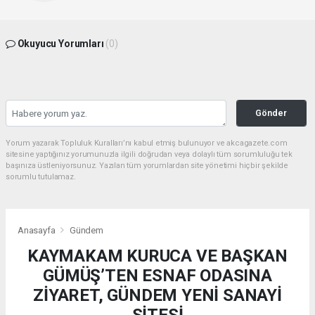
Okuyucu Yorumları
(0)
Gönder
Yorum yazarak Topluluk Kuralları’nı kabul etmiş bulunuyor ve akcagazete.com
sitesine yaptığınız yorumunuzla ilgili doğrudan veya dolaylı tüm sorumluluğu tek
başınıza üstleniyorsunuz. Yazılan tüm yorumlardan site yönetimi hiçbir şekilde
sorumlu tutulamaz.
Anasayfa
Gündem
KAYMAKAM KURUCA VE BAŞKAN
GÜMÜŞ’TEN ESNAF ODASINA
ZİYARET, GÜNDEM YENİ SANAYİ