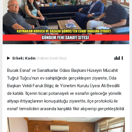
Erkek
|
Kadın
(Haberi Sesli Oku)
Bucak Esnaf ve Sanatkarlar Odası Başkanı Hüseyin Mücahit
Tuğrul Tuğcu’nun ev sahipliğinde gerçekleşen ziyarete, Oda
Başkan Vekili Faruk Bilgiç ile Yönetim Kurulu Üyesi Ali Besdilli
de katıldı. İlçenin ticari potansiyeli ve esnafın geleceğe yönelik
altyapı ihtiyaçlarının konuşulduğu ziyarette, ilçe protokolü ile
esnaf temsilcileri arasında karşılıklı fikir alışverişi gerçekleştirildi.