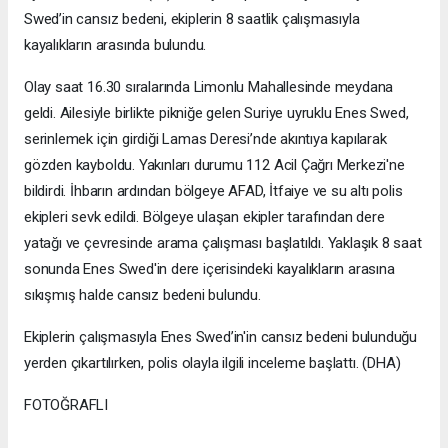
Swed’in cansız bedeni, ekiplerin 8 saatlik çalışmasıyla
kayalıkların arasında bulundu.
Olay saat 16.30 sıralarında Limonlu Mahallesinde meydana
geldi. Ailesiyle birlikte pikniğe gelen Suriye uyruklu Enes Swed,
serinlemek için girdiği Lamas Deresi’nde akıntıya kapılarak
gözden kayboldu. Yakınları durumu 112 Acil Çağrı Merkezi'ne
bildirdi. İhbarın ardından bölgeye AFAD, İtfaiye ve su altı polis
ekipleri sevk edildi. Bölgeye ulaşan ekipler tarafından dere
yatağı ve çevresinde arama çalışması başlatıldı. Yaklaşık 8 saat
sonunda Enes Swed'in dere içerisindeki kayalıkların arasına
sıkışmış halde cansız bedeni bulundu.
Ekiplerin çalışmasıyla Enes Swed’in'in cansız bedeni bulunduğu
yerden çıkartılırken, polis olayla ilgili inceleme başlattı. (DHA)
FOTOĞRAFLI