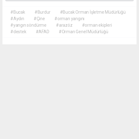
#Bucak
#Burdur
#Bucak Orman İşletme Müdürlüğü
#Aydın
#Çine
#orman yangını
#yangın söndürme
#arazöz
#orman ekipleri
#destek
#AFAD
#Orman Genel Müdürlüğü
Akca Gazete
akcagazete@gmail.com
Okuyucu Yorumları
(0)
Gönder