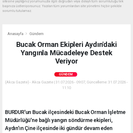
sitesine yaptığınız yorumunuzla ilgili doğrudan veya dolaylı tüm sorumluluğu tek
başınıza üstleniyorsunuz. Yazılan tüm yorumlardan site yönetimi hiçbir şekilde
sorumlu tutulamaz.
Anasayfa
Gündem
Bucak Orman Ekipleri Aydın'daki
Yangınla Mücadeleye Destek
Veriyor
GÜNDEM
(Akca Gazete) - Akca Gazete | 31.07.2026 - 09:07, Güncelleme: 31.07.2026 -
11:10
BURDUR'un Bucak ilçesindeki Bucak Orman İşletme
Müdürlüğü'ne bağlı yangın söndürme ekipleri,
Aydın'ın Çine ilçesinde iki gündür devam eden