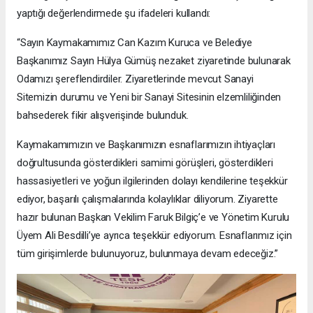
yaptığı değerlendirmede şu ifadeleri kullandı:
“Sayın Kaymakamımız Can Kazım Kuruca ve Belediye
Başkanımız Sayın Hülya Gümüş nezaket ziyaretinde bulunarak
Odamızı şereflendirdiler. Ziyaretlerinde mevcut Sanayi
Sitemizin durumu ve Yeni bir Sanayi Sitesinin elzemliliğinden
bahsederek fikir alışverişinde bulunduk.
Kaymakamımızın ve Başkanımızın esnaflarımızın ihtiyaçları
doğrultusunda gösterdikleri samimi görüşleri, gösterdikleri
hassasiyetleri ve yoğun ilgilerinden dolayı kendilerine teşekkür
ediyor, başarılı çalışmalarında kolaylıklar diliyorum. Ziyarette
hazır bulunan Başkan Vekilim Faruk Bilgiç’e ve Yönetim Kurulu
Üyem Ali Besdilli’ye ayrıca teşekkür ediyorum. Esnaflarımız için
tüm girişimlerde bulunuyoruz, bulunmaya devam edeceğiz.”