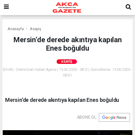
Anasayfa
Asayiş
Mersin’de derede akıntıya kapılan
Enes boğuldu
ASAYIŞ
(DHA) - Demirören Haber Ajansı | 15.06.2026 - 08:51, Güncelleme: 15.06.2026 -
08:51
Mersin’de derede akıntıya kapılan Enes boğuldu
ABONE OL