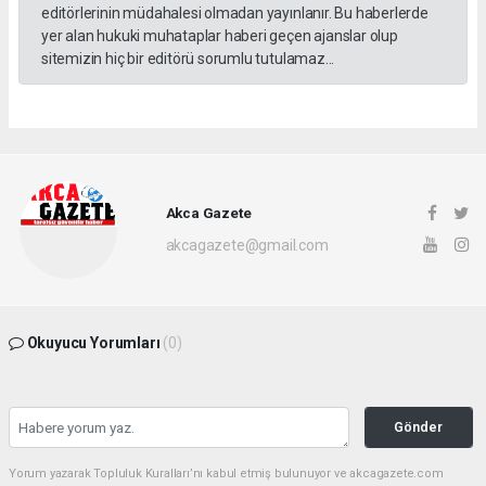
editörlerinin müdahalesi olmadan yayınlanır. Bu haberlerde
yer alan hukuki muhataplar haberi geçen ajanslar olup
sitemizin hiç bir editörü sorumlu tutulamaz...
Akca Gazete
akcagazete@gmail.com
Okuyucu Yorumları
(0)
Gönder
Yorum yazarak Topluluk Kuralları’nı kabul etmiş bulunuyor ve akcagazete.com