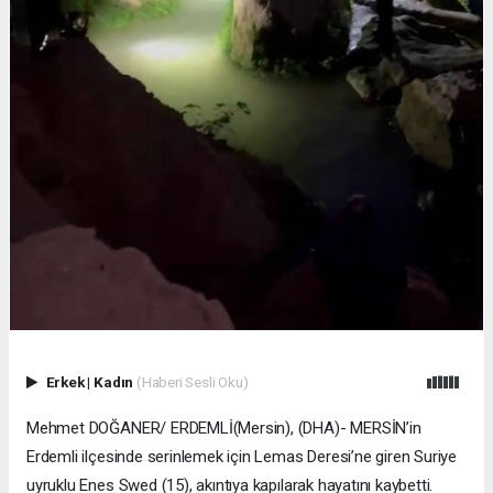
Erkek
|
Kadın
(Haberi Sesli Oku)
Mehmet DOĞANER/ ERDEMLİ(Mersin), (DHA)- MERSİN’in
Erdemli ilçesinde serinlemek için Lemas Deresi’ne giren Suriye
uyruklu Enes Swed (15), akıntıya kapılarak hayatını kaybetti.