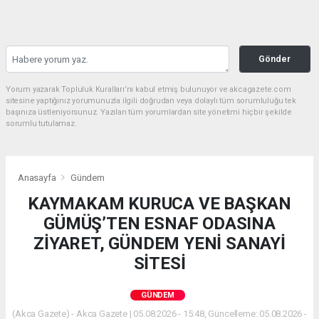
Gönder
Yorum yazarak Topluluk Kuralları’nı kabul etmiş bulunuyor ve akcagazete.com
sitesine yaptığınız yorumunuzla ilgili doğrudan veya dolaylı tüm sorumluluğu tek
başınıza üstleniyorsunuz. Yazılan tüm yorumlardan site yönetimi hiçbir şekilde
sorumlu tutulamaz.
Anasayfa
Gündem
KAYMAKAM KURUCA VE BAŞKAN
GÜMÜŞ’TEN ESNAF ODASINA
ZİYARET, GÜNDEM YENİ SANAYİ
SİTESİ
GÜNDEM
(Akca Gazete) - Akca Gazete | 05.08.2026 - 15:48, Güncelleme: 05.08.2026 -