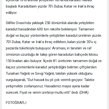
başladı. Karadutların yüzde 70'i Dubai, Katar ve Irak'a ihraç
ediliyor.
Silifke Ovası'nda yaklaşık 250 dönümlük alanda yetiştirilen
karadut hasadından 600 ton rekolte bekleniyor. Tamamen
doğal ve ilaçsız yöntemlerle yetiştirilen karadut üretimin yüzde
70'i Dubai, Katar ve Irak'a ihraç edilirken, kalan yüzde 30'u iç
pazarda tüketiciyle buluşuyor. Aroması, iri taneleri ve raf
ömrünün uzunluğu ile talep gören karadutun bahçede kilosu
150 liradan alıcı buluyor. İlçede 81 üreticinin tamamen doğal ve
ilaçsız yöntemlerle karadut yetiştirdiğini belirten çiftçilerden
Tunahan Yağınlı ve Sevgi Yağınlı, talebin yüksek olduğunu
vurgulayarak, "Dut hasadı bu yıl çok verimli geçiyor. Talebe
yetişmekte zorlanıyoruz. Hasadımız mayıs ayına kadar
sürecek. Fiyat ve verim üreticiyi mutlu etti" dedi. (DHA)
FOTOĞRAFLI