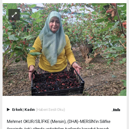
Erkek
|
Kadın
(Haberi Sesli Oku)
Mehmet OKUR/SİLİFKE (Mersin), (DHA)-MERSİN'in Silifke
ilçesinde örtü altında yetiştirilen turfanda karadut hasadı