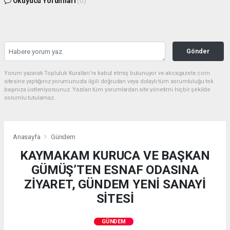
Okuyucu Yorumları
(0)
Gönder
Yorum yazarak Topluluk Kuralları’nı kabul etmiş bulunuyor ve akcagazete.com
sitesine yaptığınız yorumunuzla ilgili doğrudan veya dolaylı tüm sorumluluğu tek
başınıza üstleniyorsunuz. Yazılan tüm yorumlardan site yönetimi hiçbir şekilde
sorumlu tutulamaz.
Anasayfa
Gündem
KAYMAKAM KURUCA VE BAŞKAN
GÜMÜŞ’TEN ESNAF ODASINA
ZİYARET, GÜNDEM YENİ SANAYİ
SİTESİ
GÜNDEM