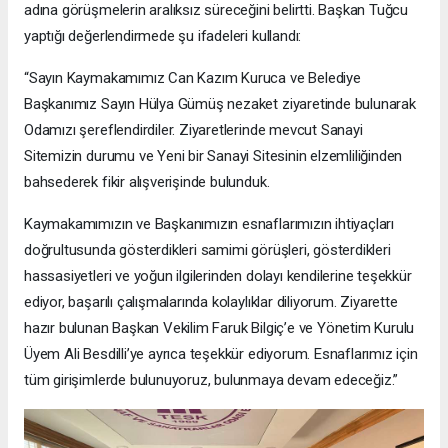
adına görüşmelerin aralıksız süreceğini belirtti. Başkan Tuğcu
yaptığı değerlendirmede şu ifadeleri kullandı:
“Sayın Kaymakamımız Can Kazım Kuruca ve Belediye
Başkanımız Sayın Hülya Gümüş nezaket ziyaretinde bulunarak
Odamızı şereflendirdiler. Ziyaretlerinde mevcut Sanayi
Sitemizin durumu ve Yeni bir Sanayi Sitesinin elzemliliğinden
bahsederek fikir alışverişinde bulunduk.
Kaymakamımızın ve Başkanımızın esnaflarımızın ihtiyaçları
doğrultusunda gösterdikleri samimi görüşleri, gösterdikleri
hassasiyetleri ve yoğun ilgilerinden dolayı kendilerine teşekkür
ediyor, başarılı çalışmalarında kolaylıklar diliyorum. Ziyarette
hazır bulunan Başkan Vekilim Faruk Bilgiç’e ve Yönetim Kurulu
Üyem Ali Besdilli’ye ayrıca teşekkür ediyorum. Esnaflarımız için
tüm girişimlerde bulunuyoruz, bulunmaya devam edeceğiz.”