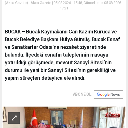
(Akca Gazete) - Akca Gazete | 05.08.2026 - 15:48, Güncelleme: 05.08.2026 -
17:21
BUCAK – Bucak Kaymakamı Can Kazım Kuruca ve
Bucak Belediye Başkanı Hülya Gümüş, Bucak Esnaf
ve Sanatkarlar Odası’na nezaket ziyaretinde
bulundu. İlçedeki esnafın taleplerinin masaya
yatırıldığı görüşmede, mevcut Sanayi Sitesi’nin
durumu ile yeni bir Sanayi Sitesi’nin gerekliliği ve
yapım süreçleri detaylıca ele alındı.
ABONE OL