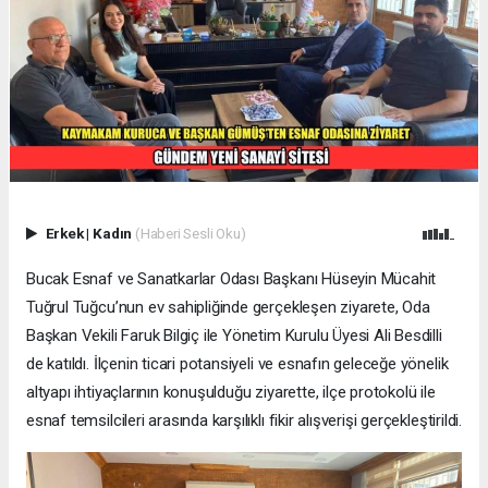
Erkek
|
Kadın
(Haberi Sesli Oku)
Bucak Esnaf ve Sanatkarlar Odası Başkanı Hüseyin Mücahit
Tuğrul Tuğcu’nun ev sahipliğinde gerçekleşen ziyarete, Oda
Başkan Vekili Faruk Bilgiç ile Yönetim Kurulu Üyesi Ali Besdilli
de katıldı. İlçenin ticari potansiyeli ve esnafın geleceğe yönelik
altyapı ihtiyaçlarının konuşulduğu ziyarette, ilçe protokolü ile
esnaf temsilcileri arasında karşılıklı fikir alışverişi gerçekleştirildi.