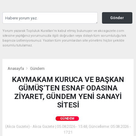
Gönder
Yorum yazarak Topluluk Kuralları’nı kabul etmiş bulunuyor ve akcagazete.com
sitesine yaptığınız yorumunuzla ilgili doğrudan veya dolaylı tüm sorumluluğu tek
başınıza üstleniyorsunuz. Yazılan tüm yorumlardan site yönetimi hiçbir şekilde
sorumlu tutulamaz.
Anasayfa
Gündem
KAYMAKAM KURUCA VE BAŞKAN
GÜMÜŞ’TEN ESNAF ODASINA
ZİYARET, GÜNDEM YENİ SANAYİ
SİTESİ
GÜNDEM
(Akca Gazete) - Akca Gazete | 05.08.2026 - 15:48, Güncelleme: 05.08.2026 -
17:21