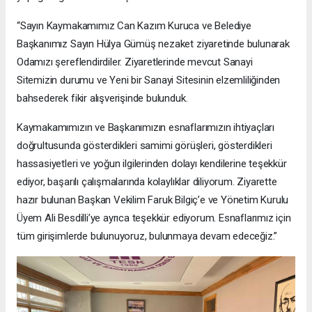
“Sayın Kaymakamımız Can Kazım Kuruca ve Belediye
Başkanımız Sayın Hülya Gümüş nezaket ziyaretinde bulunarak
Odamızı şereflendirdiler. Ziyaretlerinde mevcut Sanayi
Sitemizin durumu ve Yeni bir Sanayi Sitesinin elzemliliğinden
bahsederek fikir alışverişinde bulunduk.
Kaymakamımızın ve Başkanımızın esnaflarımızın ihtiyaçları
doğrultusunda gösterdikleri samimi görüşleri, gösterdikleri
hassasiyetleri ve yoğun ilgilerinden dolayı kendilerine teşekkür
ediyor, başarılı çalışmalarında kolaylıklar diliyorum. Ziyarette
hazır bulunan Başkan Vekilim Faruk Bilgiç’e ve Yönetim Kurulu
Üyem Ali Besdilli’ye ayrıca teşekkür ediyorum. Esnaflarımız için
tüm girişimlerde bulunuyoruz, bulunmaya devam edeceğiz.”