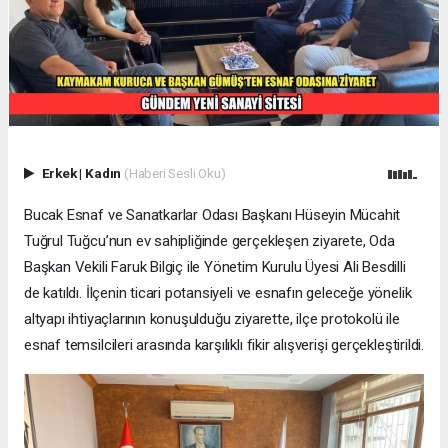
Erkek
|
Kadın
(Haberi Sesli Oku)
Bucak Esnaf ve Sanatkarlar Odası Başkanı Hüseyin Mücahit
Tuğrul Tuğcu’nun ev sahipliğinde gerçekleşen ziyarete, Oda
Başkan Vekili Faruk Bilgiç ile Yönetim Kurulu Üyesi Ali Besdilli
de katıldı. İlçenin ticari potansiyeli ve esnafın geleceğe yönelik
altyapı ihtiyaçlarının konuşulduğu ziyarette, ilçe protokolü ile
esnaf temsilcileri arasında karşılıklı fikir alışverişi gerçekleştirildi.