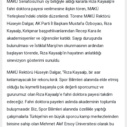
MAKÜ Senatosu’nun oy birliğiyle aldığı kararla Rıza Kayaalp’e
fahri doktora payesi verilmesine ilişkin tören, MAKÜ
Yerleşkesi’ndeki otelde düzenlendi. Törene MAKÜ Rektörü
Hüseyin Dalgar, AK Parti İl Başkanı Mustafa Özboyacı, Rıza
Kayaalp, Kırkpınar başpehlivanlarından Recep Kara ile
akademisyenler ve öğrenciler katıldı. Saygı duruşunda
bulunulması ve İstiklal Marşı’nın okunmasının ardından
başlayan törende, Rıza Kayaalp’in hayatının anlatıldığı
sinevizyon gösterimi sunuldu.
MAKÜ Rektörü Hüseyin Dalgar, “Rıza Kayaalp, bir asır
kırılamayacak bir rekoru kırdı. Spor Bilimleri alanında elde etmiş
olduğu bu kıymetli başarıyla çok değerli sporcumuz ve
gururumuz olan Rıza Kayaalp’e fahri doktora payesi takdim
edeceğiz. Fahri doktora payeleri aslında akademinin toplumla
buluşmasıdır. Biz, Spor Bilimleri alanında özellikle yaptığı
çalışmalarla Türkiye’nin en büyük sporcu kamp merkezlerinden
birisine sahip olan Mehmet Akif Ersoy Üniversitesi olarak bu