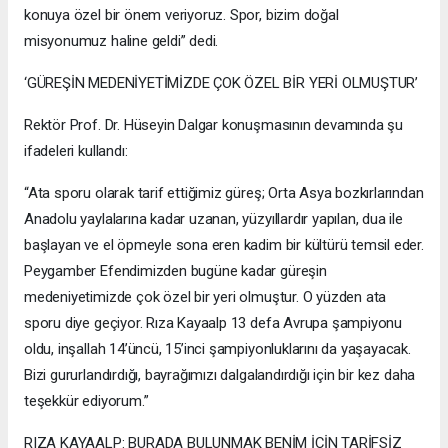
konuya özel bir önem veriyoruz. Spor, bizim doğal
misyonumuz haline geldi” dedi.
‘GÜREŞİN MEDENİYETİMİZDE ÇOK ÖZEL BİR YERİ OLMUŞTUR’
Rektör Prof. Dr. Hüseyin Dalgar konuşmasının devamında şu
ifadeleri kullandı:
“Ata sporu olarak tarif ettiğimiz güreş; Orta Asya bozkırlarından
Anadolu yaylalarına kadar uzanan, yüzyıllardır yapılan, dua ile
başlayan ve el öpmeyle sona eren kadim bir kültürü temsil eder.
Peygamber Efendimizden bugüne kadar güreşin
medeniyetimizde çok özel bir yeri olmuştur. O yüzden ata
sporu diye geçiyor. Rıza Kayaalp 13 defa Avrupa şampiyonu
oldu, inşallah 14’üncü, 15’inci şampiyonluklarını da yaşayacak.
Bizi gururlandırdığı, bayrağımızı dalgalandırdığı için bir kez daha
teşekkür ediyorum.”
RIZA KAYAALP: BURADA BULUNMAK BENİM İÇİN TARİFSİZ