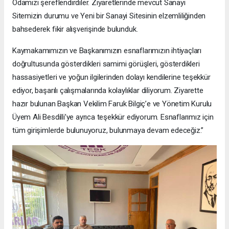
Odamızı şereflendirdiler. Ziyaretlerinde mevcut Sanayi
Sitemizin durumu ve Yeni bir Sanayi Sitesinin elzemliliğinden
bahsederek fikir alışverişinde bulunduk.
Kaymakamımızın ve Başkanımızın esnaflarımızın ihtiyaçları
doğrultusunda gösterdikleri samimi görüşleri, gösterdikleri
hassasiyetleri ve yoğun ilgilerinden dolayı kendilerine teşekkür
ediyor, başarılı çalışmalarında kolaylıklar diliyorum. Ziyarette
hazır bulunan Başkan Vekilim Faruk Bilgiç’e ve Yönetim Kurulu
Üyem Ali Besdilli’ye ayrıca teşekkür ediyorum. Esnaflarımız için
tüm girişimlerde bulunuyoruz, bulunmaya devam edeceğiz.”