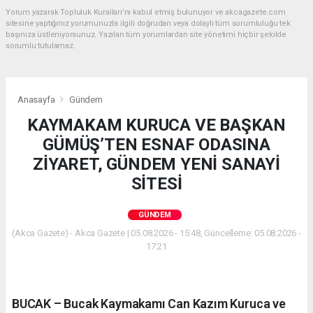
Yorum yazarak Topluluk Kuralları’nı kabul etmiş bulunuyor ve akcagazete.com
sitesine yaptığınız yorumunuzla ilgili doğrudan veya dolaylı tüm sorumluluğu tek
başınıza üstleniyorsunuz. Yazılan tüm yorumlardan site yönetimi hiçbir şekilde
sorumlu tutulamaz.
Anasayfa
Gündem
KAYMAKAM KURUCA VE BAŞKAN
GÜMÜŞ’TEN ESNAF ODASINA
ZİYARET, GÜNDEM YENİ SANAYİ
SİTESİ
GÜNDEM
(Akca Gazete) - Akca Gazete | 05.08.2026 - 15:48, Güncelleme: 05.08.2026 -
17:21
BUCAK – Bucak Kaymakamı Can Kazım Kuruca ve