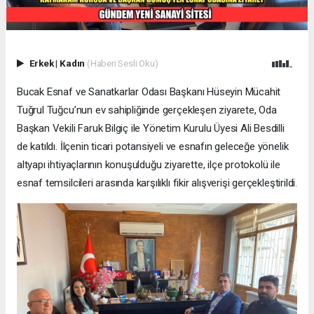
Erkek
|
Kadın
(Haberi Sesli Oku)
Bucak Esnaf ve Sanatkarlar Odası Başkanı Hüseyin Mücahit
Tuğrul Tuğcu’nun ev sahipliğinde gerçekleşen ziyarete, Oda
Başkan Vekili Faruk Bilgiç ile Yönetim Kurulu Üyesi Ali Besdilli
de katıldı. İlçenin ticari potansiyeli ve esnafın geleceğe yönelik
altyapı ihtiyaçlarının konuşulduğu ziyarette, ilçe protokolü ile
esnaf temsilcileri arasında karşılıklı fikir alışverişi gerçekleştirildi.