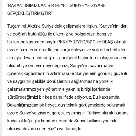
'BAKANLIĞIMIZDAN BİR HEYET, SURİYE'YE ZİYARET
GERÇEKLEŞTİRMİŞTİR'
Tuğamiral Aktürk, Suriye'deki gelişmelere ilişkin, "Suriye'nin idari
ve coğrafi bütünlüğü ile ülkemiz ve bölgemizin barış ve
huzuruna kasteden başta PKK/PYD/YPG/SDG ve DEAŞ olmak
üzere tüm terör örgütlerine karşı önleyici ve yok edici tedbirler
almaya devam edeceğimizi, bölgede hiçbir terör oluşumuna ve
oldubittiye izin vermeyeceğimizi, Suriye'nin savunma ve
güvenlik kapasitesinin artırılması ile Suriyelilerin gönüllü, güvenli
ve saygın bir şekilde dönüşlerinin sağlanmasına yönelik
çalışmalarımızı yeni yönetimle yakın iş birliği içerisinde
sürdüreceğimizi bir kez daha ifade ediyoruz. Bu kapsamda,
Bakanlığımızdan bir heyet, dün teknik görüşmelerde bulunmak
üzere Suriye'ye ziyaret gerçekleştirmiştir. Türkiye olarak bugüne
kadar olduğu gibi bundan sonra da Suriye halkının yanında
olmaya devam edeceğiz" diye konuştu.