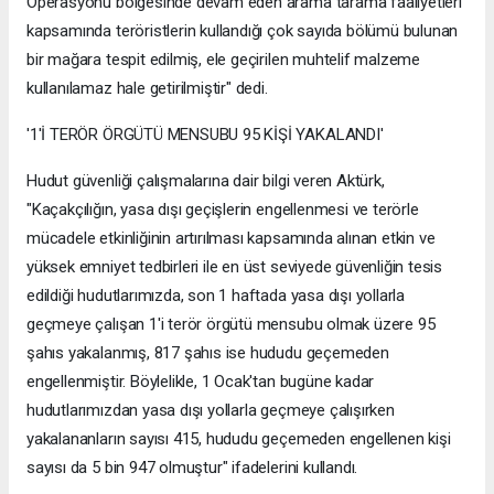
Operasyonu bölgesinde devam eden arama tarama faaliyetleri
kapsamında teröristlerin kullandığı çok sayıda bölümü bulunan
bir mağara tespit edilmiş, ele geçirilen muhtelif malzeme
kullanılamaz hale getirilmiştir" dedi.
'1'İ TERÖR ÖRGÜTÜ MENSUBU 95 KİŞİ YAKALANDI'
Hudut güvenliği çalışmalarına dair bilgi veren Aktürk,
"Kaçakçılığın, yasa dışı geçişlerin engellenmesi ve terörle
mücadele etkinliğinin artırılması kapsamında alınan etkin ve
yüksek emniyet tedbirleri ile en üst seviyede güvenliğin tesis
edildiği hudutlarımızda, son 1 haftada yasa dışı yollarla
geçmeye çalışan 1'i terör örgütü mensubu olmak üzere 95
şahıs yakalanmış, 817 şahıs ise hududu geçemeden
engellenmiştir. Böylelikle, 1 Ocak'tan bugüne kadar
hudutlarımızdan yasa dışı yollarla geçmeye çalışırken
yakalananların sayısı 415, hududu geçemeden engellenen kişi
sayısı da 5 bin 947 olmuştur" ifadelerini kullandı.