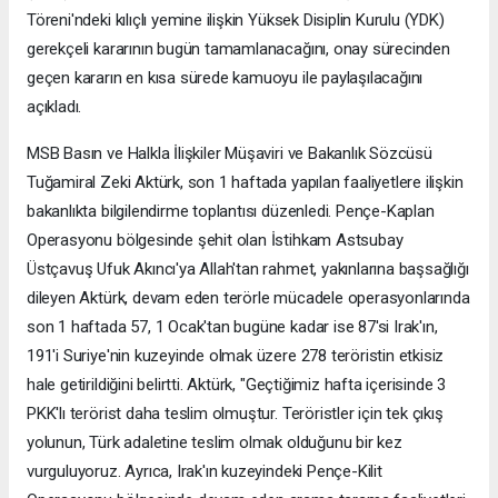
Töreni'ndeki kılıçlı yemine ilişkin Yüksek Disiplin Kurulu (YDK)
gerekçeli kararının bugün tamamlanacağını, onay sürecinden
geçen kararın en kısa sürede kamuoyu ile paylaşılacağını
açıkladı.
MSB Basın ve Halkla İlişkiler Müşaviri ve Bakanlık Sözcüsü
Tuğamiral Zeki Aktürk, son 1 haftada yapılan faaliyetlere ilişkin
bakanlıkta bilgilendirme toplantısı düzenledi. Pençe-Kaplan
Operasyonu bölgesinde şehit olan İstihkam Astsubay
Üstçavuş Ufuk Akıncı'ya Allah'tan rahmet, yakınlarına başsağlığı
dileyen Aktürk, devam eden terörle mücadele operasyonlarında
son 1 haftada 57, 1 Ocak'tan bugüne kadar ise 87'si Irak'ın,
191'i Suriye'nin kuzeyinde olmak üzere 278 teröristin etkisiz
hale getirildiğini belirtti. Aktürk, "Geçtiğimiz hafta içerisinde 3
PKK'lı terörist daha teslim olmuştur. Teröristler için tek çıkış
yolunun, Türk adaletine teslim olmak olduğunu bir kez
vurguluyoruz. Ayrıca, Irak'ın kuzeyindeki Pençe-Kilit