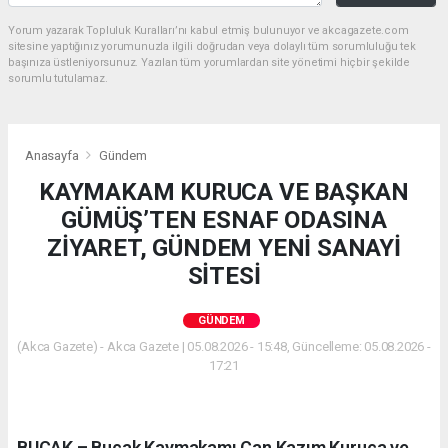
Yorum yazarak Topluluk Kuralları’nı kabul etmiş bulunuyor ve akcagazete.com
sitesine yaptığınız yorumunuzla ilgili doğrudan veya dolaylı tüm sorumluluğu tek
başınıza üstleniyorsunuz. Yazılan tüm yorumlardan site yönetimi hiçbir şekilde
sorumlu tutulamaz.
Anasayfa
Gündem
KAYMAKAM KURUCA VE BAŞKAN
GÜMÜŞ’TEN ESNAF ODASINA
ZİYARET, GÜNDEM YENİ SANAYİ
SİTESİ
GÜNDEM
(Akca Gazete) - Akca Gazete | 05.08.2026 - 15:48, Güncelleme: 05.08.2026 -
17:21
BUCAK – Bucak Kaymakamı Can Kazım Kuruca ve