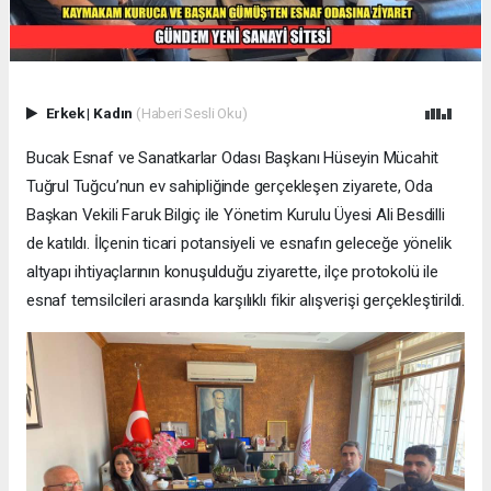
Erkek
|
Kadın
(Haberi Sesli Oku)
Bucak Esnaf ve Sanatkarlar Odası Başkanı Hüseyin Mücahit
Tuğrul Tuğcu’nun ev sahipliğinde gerçekleşen ziyarete, Oda
Başkan Vekili Faruk Bilgiç ile Yönetim Kurulu Üyesi Ali Besdilli
de katıldı. İlçenin ticari potansiyeli ve esnafın geleceğe yönelik
altyapı ihtiyaçlarının konuşulduğu ziyarette, ilçe protokolü ile
esnaf temsilcileri arasında karşılıklı fikir alışverişi gerçekleştirildi.