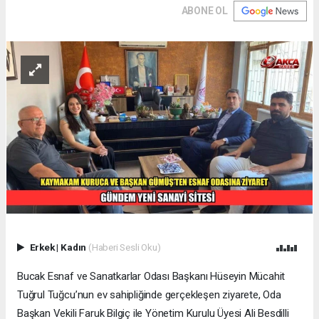
ABONE OL
Erkek
|
Kadın
(Haberi Sesli Oku)
Bucak Esnaf ve Sanatkarlar Odası Başkanı Hüseyin Mücahit
Tuğrul Tuğcu’nun ev sahipliğinde gerçekleşen ziyarete, Oda
Başkan Vekili Faruk Bilgiç ile Yönetim Kurulu Üyesi Ali Besdilli