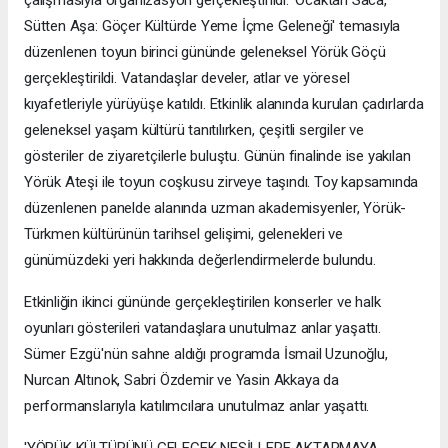
çalışmasıyla organizasyon gerçekleştirildi. 'Ocaktan Saca,
Sütten Aşa: Göçer Kültürde Yeme İçme Geleneği' temasıyla
düzenlenen toyun birinci gününde geleneksel Yörük Göçü
gerçekleştirildi. Vatandaşlar develer, atlar ve yöresel
kıyafetleriyle yürüyüşe katıldı. Etkinlik alanında kurulan çadırlarda
geleneksel yaşam kültürü tanıtılırken, çeşitli sergiler ve
gösteriler de ziyaretçilerle buluştu. Günün finalinde ise yakılan
Yörük Ateşi ile toyun coşkusu zirveye taşındı. Toy kapsamında
düzenlenen panelde alanında uzman akademisyenler, Yörük-
Türkmen kültürünün tarihsel gelişimi, gelenekleri ve
günümüzdeki yeri hakkında değerlendirmelerde bulundu.
Etkinliğin ikinci gününde gerçekleştirilen konserler ve halk
oyunları gösterileri vatandaşlara unutulmaz anlar yaşattı.
Sümer Ezgü'nün sahne aldığı programda İsmail Uzunoğlu,
Nurcan Altınok, Sabri Özdemir ve Yasin Akkaya da
performanslarıyla katılımcılara unutulmaz anlar yaşattı.