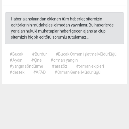
Haber ajanslarından eklenen tüm haberler, sitemizin
editörlerinin müdahalesi olmadan yayınlanır. Bu haberlerde
yer alan hukuki muhataplar haberi geçen ajanslar olup
sitemizin hiç bir editörü sorumlu tutulamaz...
#Bucak
#Burdur
#Bucak Orman İşletme Müdürlüğü
#Aydın
#Çine
#orman yangını
#yangın söndürme
#arazöz
#orman ekipleri
#destek
#AFAD
#Orman Genel Müdürlüğü
Akca Gazete
akcagazete@gmail.com