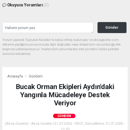
Okuyucu Yorumları
(0)
Gönder
Yorum yazarak Topluluk Kuralları’nı kabul etmiş bulunuyor ve akcagazete.com
sitesine yaptığınız yorumunuzla ilgili doğrudan veya dolaylı tüm sorumluluğu tek
başınıza üstleniyorsunuz. Yazılan tüm yorumlardan site yönetimi hiçbir şekilde
sorumlu tutulamaz.
Anasayfa
Gündem
Bucak Orman Ekipleri Aydın'daki
Yangınla Mücadeleye Destek
Veriyor
GÜNDEM
(Akca Gazete) - Akca Gazete | 31.07.2026 - 09:07, Güncelleme: 31.07.2026 -
11:10