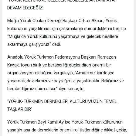
'YÖRÜK KÜLTÜRÜNÜ GELECEK NESİLLERE AKTARMAYA
DEVAM EDECEĞİZ'
Muğla Yörük Obaları Derneği Başkanı Orhan Akcan, Yörük
kültürünün yaşatılması için çalışmalarını sürdürdüklerini belirtip,
“Muğla'da Yörük kültürünü yaşatmaya ve gelecek nesillere
aktarmaya çalışıyoruz" dedi.
Anadolu Yörük Türkmen Federasyonu Başkanı Ramazan
Kıvrak, toyun birlik ve beraberliği güçlendiren önemli bir
organizasyon olduğunu vurgulayıp, "Amacımız kardeşçe
yaşamak, devletimizi ve bayrağımızı yaşatmaktır. Birliğimiz ve
beraberliğimiz daim olsun" diye konuştu.
'YÖRÜK-TÜRKMEN DERNEKLERİ KÜLTÜRÜMÜZÜN TEMEL
TAŞLARIDIR'
Yörük Türkmen Beyi Kamil Ay ise Yörük-Türkmen kültürünün
yaşatılmasında derneklerin önemli rol üstlendiğine dikkat çekip,