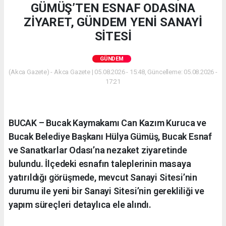
GÜMÜŞ’TEN ESNAF ODASINA
ZİYARET, GÜNDEM YENİ SANAYİ
SİTESİ
GÜNDEM
(Akca Gazete) - Akca Gazete | 05.08.2026 - 15:48, Güncelleme: 05.08.2026 -
17:21
BUCAK – Bucak Kaymakamı Can Kazım Kuruca ve
Bucak Belediye Başkanı Hülya Gümüş, Bucak Esnaf
ve Sanatkarlar Odası’na nezaket ziyaretinde
bulundu. İlçedeki esnafın taleplerinin masaya
yatırıldığı görüşmede, mevcut Sanayi Sitesi’nin
durumu ile yeni bir Sanayi Sitesi’nin gerekliliği ve
yapım süreçleri detaylıca ele alındı.