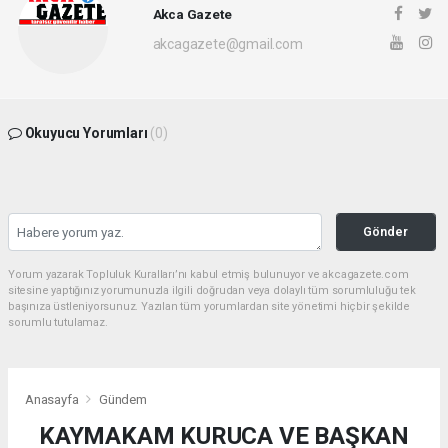
Akca Gazete
akcagazete@gmail.com
Okuyucu Yorumları
(0)
Gönder
Yorum yazarak Topluluk Kuralları’nı kabul etmiş bulunuyor ve akcagazete.com
sitesine yaptığınız yorumunuzla ilgili doğrudan veya dolaylı tüm sorumluluğu tek
başınıza üstleniyorsunuz. Yazılan tüm yorumlardan site yönetimi hiçbir şekilde
sorumlu tutulamaz.
Anasayfa
Gündem
KAYMAKAM KURUCA VE BAŞKAN