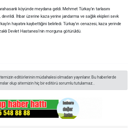
 Karahasanlı köyünde meydana geldi. Mehmet Türkay'ın tarlasını
 devrildi. İhbar üzerine kaza yerine jandarma ve sağlık ekipleri sevk
ürkay'ın hayatını kaybettiğini belirledi. Türkay'ın cenazesi, kaza yerinde
zaklı Devlet Hastanesi'nin morguna götürüldü.
itemizin editörlerinin müdahalesi olmadan yayınlanır. Bu haberlerde
slar olup sitemizin hiç bir editörü sorumlu tutulamaz...