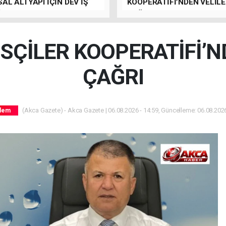
AL ALTYAPI İÇİN DEV İŞ
KOOPERATİFİ’NDEN VELİL
İ
ÇAĞRI
SÇİLER KOOPERATİFİ’N
ÇAĞRI
(Akca Gazete) - Akca Gazete | 06.08.2026 - 14:59, Güncelleme: 06.08.2026
dem