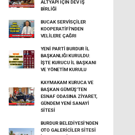
ALTYAPI İÇİN DEV İŞ
BİRLİĞİ
BUCAK SERVİSÇİLER
KOOPERATİFİ’NDEN
VELİLERE ÇAĞRI
YENİ PARTİ BURDUR İL
BAŞKANLIĞI KURULDU:
İŞTE KURUCU İL BAŞKANI
VE YÖNETİM KURULU
KAYMAKAM KURUCA VE
BAŞKAN GÜMÜŞ’TEN
ESNAF ODASINA ZİYARET,
GÜNDEM YENİ SANAYİ
SİTESİ
BURDUR BELEDİYESİ’NDEN
OTO GALERİCİLER SİTESİ