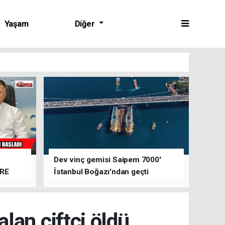
Yaşam
Diğer
Dev vinç gemisi Saipem 7000'
ERE
İstanbul Boğazı'ndan geçti
lan çiftçi öldü