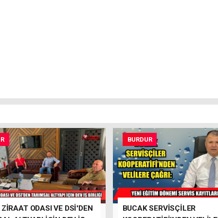
UR
BURDUR
ZİRAAT ODASI VE DSİ'DEN
BUCAK SERVİSÇİLER