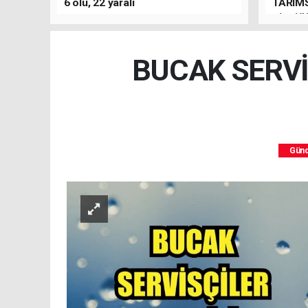
6 ölü, 22 yaralı
TARIMS
BİRLİĞ
BUCAK SERVİ
Gün