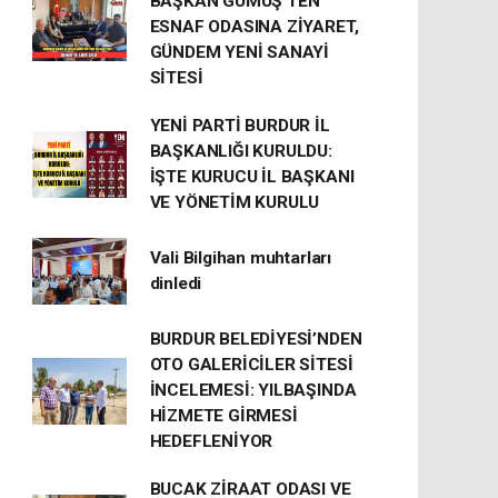
BAŞKAN GÜMÜŞ’TEN
ESNAF ODASINA ZİYARET,
GÜNDEM YENİ SANAYİ
SİTESİ
YENİ PARTİ BURDUR İL
BAŞKANLIĞI KURULDU:
İŞTE KURUCU İL BAŞKANI
VE YÖNETİM KURULU
Vali Bilgihan muhtarları
dinledi
BURDUR BELEDİYESİ’NDEN
OTO GALERİCİLER SİTESİ
İNCELEMESİ: YILBAŞINDA
HİZMETE GİRMESİ
HEDEFLENİYOR
BUCAK ZİRAAT ODASI VE