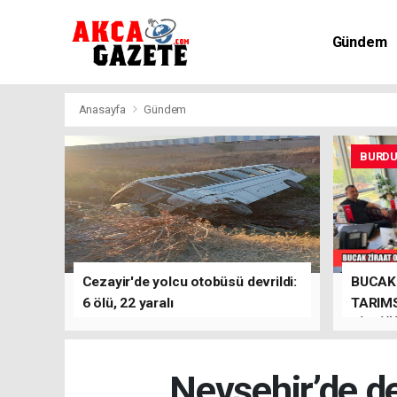
Gündem
Kültür-Sa
Anasayfa
Gündem
BURD
Cezayir'de yolcu otobüsü devrildi:
BUCAK 
6 ölü, 22 yaralı
TARIMS
BİRLİĞ
Nevşehir’de de