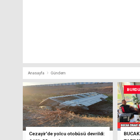
Anasayfa
Gündem
BURD
Cezayir'de yolcu otobüsü devrildi:
BUCAK 