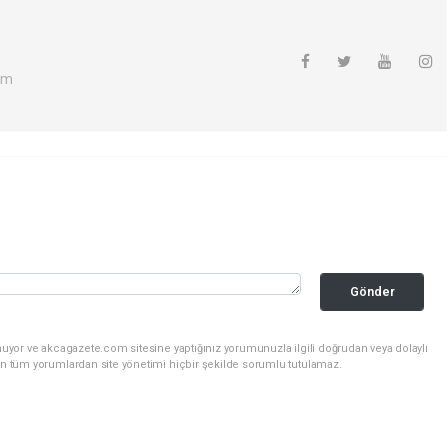
om
Gönder
nuyor ve akcagazete.com sitesine yaptığınız yorumunuzla ilgili doğrudan veya dolaylı
an tüm yorumlardan site yönetimi hiçbir şekilde sorumlu tutulamaz.