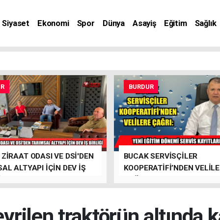
Siyaset
Ekonomi
Spor
Dünya
Asayiş
Eğitim
Sağlık
nat
UR
BURDUR
ZİRAAT ODASI VE DSİ'DEN
BUCAK SERVİSÇİLER
AL ALTYAPI İÇİN DEV İŞ
KOOPERATİFİ’NDEN VELİL
İ
ÇAĞRI
vrilen traktörün altında ka