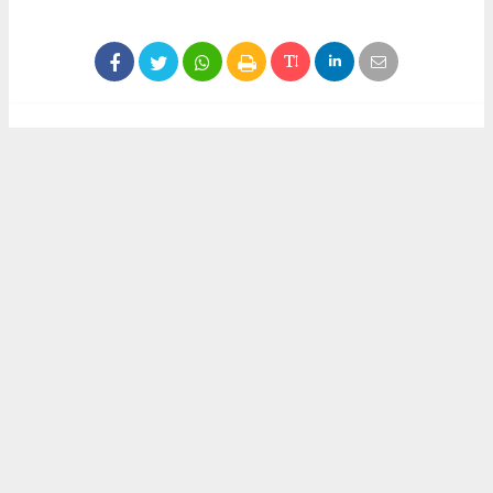
Haber ajanslarından eklenen tüm haberler, sitemizin
editörlerinin müdahalesi olmadan yayınlanır. Bu haberlerde
yer alan hukuki muhataplar haberi geçen ajanslar olup
sitemizin hiç bir editörü sorumlu tutulamaz...
Akca Gazete
akcagazete@gmail.com