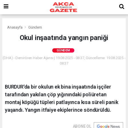
Anasayfa
Gündem
Okul inşaatında yangın paniği
GÜNDEM
(DHA) - Demirören Haber Ajansı | 19.08.2025 - 08:37, Güncelleme: 19.08.2025 -
08:37
BURDUR'da bir okulun ek bina inşaatında işçiler
tarafından yakılan çöp yığınındaki poliüretan
montaj köpüğü tüpleri patlayınca kısa süreli panik
yaşandı. Yangın itfaiye ekiplerince söndürüldü.
ABONE OL