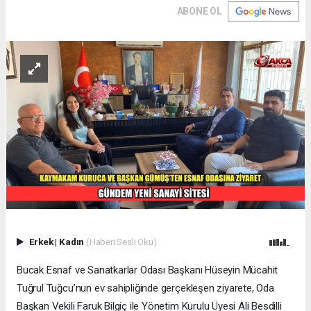
ABONE OL
Erkek
|
Kadın
(Haberi Sesli Oku)
Bucak Esnaf ve Sanatkarlar Odası Başkanı Hüseyin Mücahit
Tuğrul Tuğcu’nun ev sahipliğinde gerçekleşen ziyarete, Oda
Başkan Vekili Faruk Bilgiç ile Yönetim Kurulu Üyesi Ali Besdilli