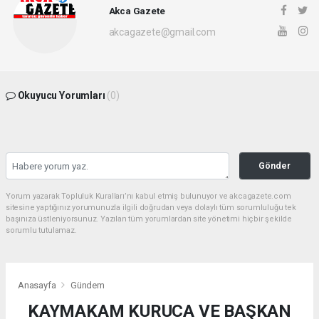
Akca Gazete
akcagazete@gmail.com
Okuyucu Yorumları
(0)
Gönder
Yorum yazarak Topluluk Kuralları’nı kabul etmiş bulunuyor ve akcagazete.com
sitesine yaptığınız yorumunuzla ilgili doğrudan veya dolaylı tüm sorumluluğu tek
başınıza üstleniyorsunuz. Yazılan tüm yorumlardan site yönetimi hiçbir şekilde
sorumlu tutulamaz.
Anasayfa
Gündem
KAYMAKAM KURUCA VE BAŞKAN