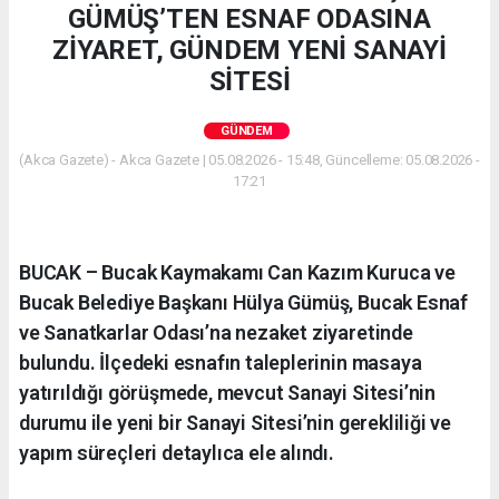
GÜMÜŞ’TEN ESNAF ODASINA
ZİYARET, GÜNDEM YENİ SANAYİ
SİTESİ
GÜNDEM
(Akca Gazete) - Akca Gazete | 05.08.2026 - 15:48, Güncelleme: 05.08.2026 -
17:21
BUCAK – Bucak Kaymakamı Can Kazım Kuruca ve
Bucak Belediye Başkanı Hülya Gümüş, Bucak Esnaf
ve Sanatkarlar Odası’na nezaket ziyaretinde
bulundu. İlçedeki esnafın taleplerinin masaya
yatırıldığı görüşmede, mevcut Sanayi Sitesi’nin
durumu ile yeni bir Sanayi Sitesi’nin gerekliliği ve
yapım süreçleri detaylıca ele alındı.