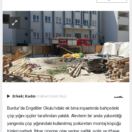
Erkek
|
Kadın
(Haberi Sesli Oku)
Burdur'da Engelliler Okulu'ndaki ek bina inşaatında bahçedeki
çöp yığını işçiler tarafından yakıldı. Alevlerin bir anda yükseldiği
yangında çöp yığınındaki kullanılmış poliüretan montaj köpüğü
tüpleri patladı. İhbar üzerine olay yerine sağlık, polis ve itfaiye